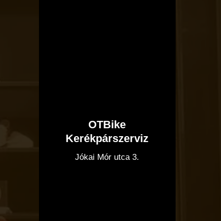
Kerékpárszerviz
OTBike
Kerékpárszerviz
I
Jókai Mór utca 3.