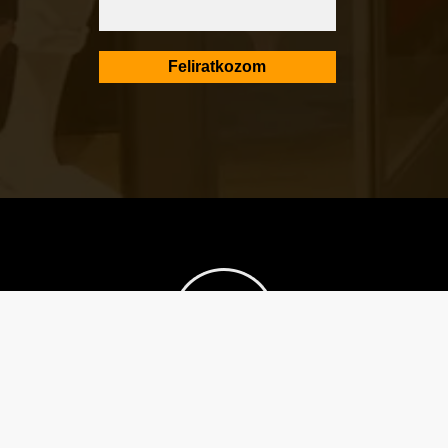
Városképi és gazdasági témák
Eger első blogján, 2006 óta