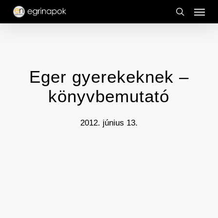
Menu
Skip
to
search
main
content
Eger gyerekeknek –
könyvbemutató
2012. június 13.