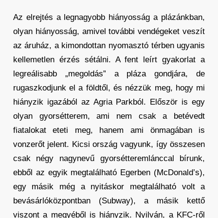
Az elrejtés a legnagyobb hiányosság a plázánkban,
olyan hiányosság, amivel további vendégeket veszít
az áruház, a kimondottan nyomasztó térben ugyanis
kellemetlen érzés sétálni. A fent leírt gyakorlat a
legreálisabb „megoldás” a pláza gondjára, de
rugaszkodjunk el a földtől, és nézzük meg, hogy mi
hiányzik igazából az Agria Parkból. Először is egy
olyan gyorsétterem, ami nem csak a betévedt
fiatalokat eteti meg, hanem ami önmagában is
vonzerőt jelent. Kicsi ország vagyunk, így összesen
csak négy nagynevű gyorsétteremlánccal bírunk,
ebből az egyik megtalálható Egerben (McDonald’s),
egy másik még a nyitáskor megtalálható volt a
bevásárlóközpontban (Subway), a másik kettő
viszont a megyéből is hiányzik. Nyilván, a KFC-ről