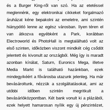
és a Burger King-ről van szó. Ha az etetéssel
meglennénk, egy elektronikai cikkeket forgalmazó
áruházat kéne bepakolni az emeletre, ami szintén
hiánypótló lenne az egész városban. Ilyen téren el
van átkozva egyébként a Park, korábban
Electroworld és PhotoHall is megtalálható volt az
első szinten, időközben viszont mindkét cég csődöt
jelentett és kivonult az országból. Még így is maradt
azonban kínálat, Saturn, Euronics Mega, illetve
Media Markt is található hazánkban, ezek
mindegyikéért a fővárosba utazunk jelenleg. Ha már
bevásároltunk, nézzük a szolgáltatásokat, ami az
utóbbi időben szintén megritkult a
bevásárlóközpontban. Két bank vonult ki a plázából,
ezek helyett hamarosan nyílik egy új pénzintézet,