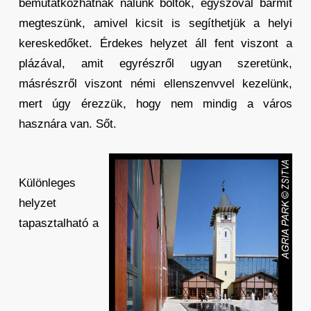
bemutatkozhatnak nálunk boltok, egyszóval bármit
megteszünk, amivel kicsit is segíthetjük a helyi
kereskedőket. Érdekes helyzet áll fent viszont a
plázával, amit egyrészről ugyan szeretünk,
másrészről viszont némi ellenszenvvel kezelünk,
mert úgy érezzük, hogy nem mindig a város
hasznára van. Sőt.
Különleges
helyzet
tapasztalható a