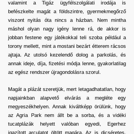
valamint a Tigáz ügyfélszolgálati irodája is
befészkelte magát a földszintre, gyermekmegőrző
viszont nyitás óta nincs a házban. Nem mintha
máshol olyan nagy igény lenne rá, de akkor is
jobban festene egy játékokkal teli szoba például a
torony mellett, mint a mostani bezárt étterem rácsos
ajtaja. Az utolsó kezelendő dolog a parkolás, és
annak ideje, díja, fizetési módja lenne, gyakorlatilag
az egész rendszer újragondolásra szorul.
Magát a plázát szeretjük, mert letagadhatatlan, hogy
napjainkban alapvető elvárás a megléte egy
megyeszékhelyen. Annak kiváltképp örülünk, hogy
az Agria Park nem állt be a sorba, és a vidéki
tucatplázák helyett valóban egyedi, Egerhez
igazított arculatot öltött magára. Az is dicséretes,