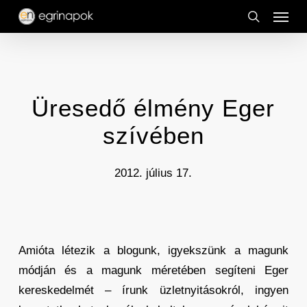
Menu
Skip
to
search
main
content
Üresedő élmény Eger
szívében
2012. július 17.
Amióta létezik a blogunk, igyekszünk a magunk
módján és a magunk méretében segíteni Eger
kereskedelmét – írunk üzletnyitásokról, ingyen