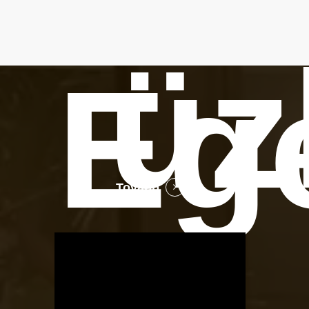
üz
Eg
Tovább
OTBike
Kerékpárszerviz