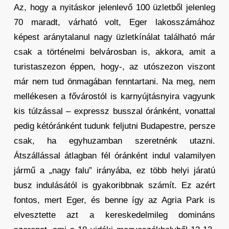
Az, hogy a nyitáskor jelenlevő 100 üzletből jelenleg
70 maradt, várható volt, Eger lakosszámához
képest aránytalanul nagy üzletkínálat található már
csak a történelmi belvárosban is, akkora, amit a
turistaszezon éppen, hogy-, az utószezon viszont
már nem tud önmagában fenntartani. Na meg, nem
mellékesen a fővárostól is karnyújtásnyira vagyunk
kis túlzással – expressz busszal óránként, vonattal
pedig kétóránként tudunk feljutni Budapestre, persze
csak, ha egyhuzamban szeretnénk utazni.
Átszállással átlagban fél óránként indul valamilyen
jármű a „nagy falu” irányába, ez több helyi járatú
busz indulásától is gyakoribbnak számít. Ez azért
fontos, mert Eger, és benne így az Agria Park is
elvesztette azt a kereskedelmileg domináns