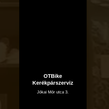
OTBike
Kerékpárszerviz
I
Jókai Mór utca 3.