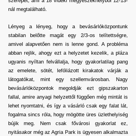
szerepet, ami a 18 vidéki megyeszékhelyből 12-13-
nál megtalálható.
Lényeg a lényeg, hogy a bevásárlóközpontunk
stabilan belőtte magát egy 2/3-os telítettségre,
amivel alapvetően nem is lenne gond. A probléma
abban rejlik, ahogy ezt a helyzetet kezelik, a pláza
ugyanis nyíltan felvállalja, hogy gyakorlatilag pang
az emelete, sötét, lefóliázott kirakatok várják a
látogatókat, mint egy szellemvárosban. Nagy
bevásárlóközpontok megoldják ezt gipszakarton
fallal, amire anyagi helyzettől függően még mintát is
lehet nyomtatni, és így a vásárló csak egy falat lát,
fogalma sincs róla, hogy mögötte üres üzlethelyiség
bújik meg. Nem csak fővárosi gyakorlat ez,
nyitásakor még az Agria Park is ügyesen alkalmazta