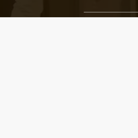
Ha megadod az email
Email cím
*