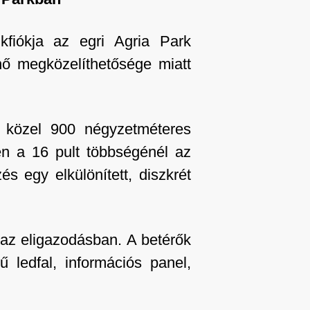
fiókja az egri Agria Park
nő megközelíthetősége miatt
a közel 900 négyzetméteres
en a 16 pult többségénél az
és egy elkülönített, diszkrét
 az eligazodásban. A betérők
 ledfal, információs panel,