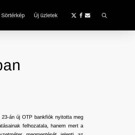
x-
facebook
email
search
Sörtérkép
Új üzletek
twitter
ban
us 23-án új OTP bankfiók nyitotta meg
tatásainak felhozatala, hanem mert a
gyzetméter megmentését jelenti az