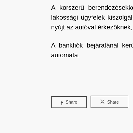
A korszerű berendezésekkel
lakossági ügyfelek kiszolgá
nyújt az autóval érkezőknek,
A bankfiók bejáratánál kerü
automata.
Share
Share