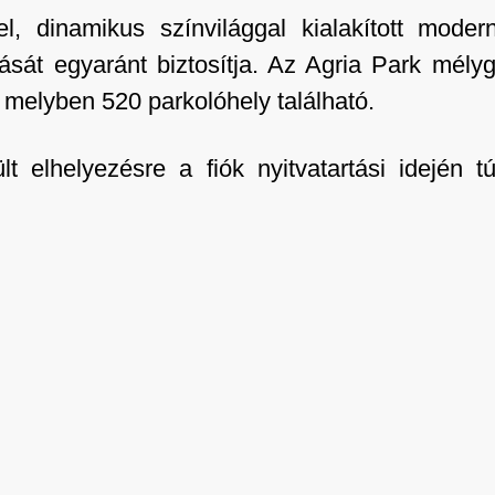
, dinamikus színvilággal kialakított moder
lását egyaránt biztosítja. Az Agria Park mél
 melyben 520 parkolóhely található.
lt elhelyezésre a fiók nyitvatartási idején t