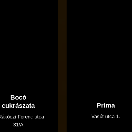
Bocó
Príma
cukrászata
Vasút utca 1.
 Rákóczi Ferenc utca
31/A