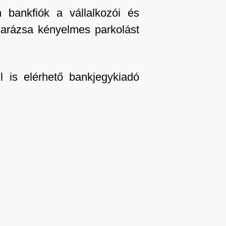
n bankfiók a vállalkozói és
ygarázsa kényelmes parkolást
úl is elérhető bankjegykiadó