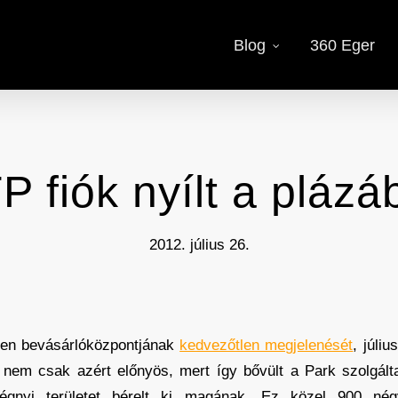
Blog
360 Eger
P fiók nyílt a plázá
2012. július 26.
len bevásárlóközpontjának
kedvezőtlen megjelenését
, júli
s nem csak azért előnyös, mert így bővült a Park szolgál
iségnyi területet bérelt ki magának. Ez közel 900 né