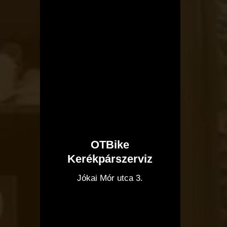
OTBike
Kerékpárszerviz
I
Jókai Mór utca 3.