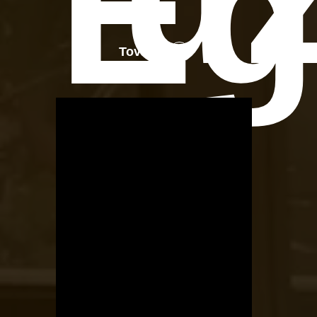
Eg
Tovább
OTBike
Kerékpárszerviz