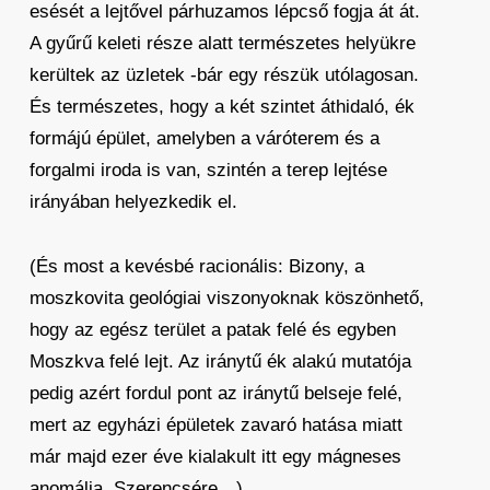
esését a lejtővel párhuzamos lépcső fogja át át.
A gyűrű keleti része alatt természetes helyükre
kerültek az üzletek -bár egy részük utólagosan.
És természetes, hogy a két szintet áthidaló, ék
formájú épület, amelyben a váróterem és a
forgalmi iroda is van, szintén a terep lejtése
irányában helyezkedik el.
(És most a kevésbé racionális: Bizony, a
moszkovita geológiai viszonyoknak köszönhető,
hogy az egész terület a patak felé és egyben
Moszkva felé lejt. Az iránytű ék alakú mutatója
pedig azért fordul pont az iránytű belseje felé,
mert az egyházi épületek zavaró hatása miatt
már majd ezer éve kialakult itt egy mágneses
anomália. Szerencsére…)