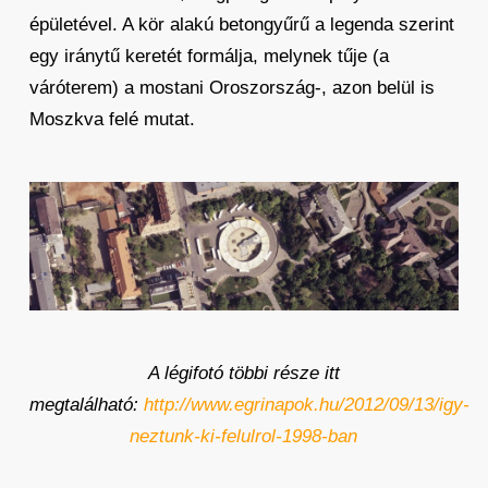
épületével. A kör alakú betongyűrű a legenda szerint
egy iránytű keretét formálja, melynek tűje (a
váróterem) a mostani Oroszország-, azon belül is
Moszkva felé mutat.
A légifotó többi része itt
megtalálható:
http://www.egrinapok.hu/2012/09/13/igy-
neztunk-ki-felulrol-1998-ban