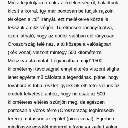
Mióta legutoljára írtunk az érdekességről, haladtunk
kicsit a korral, így már pontosan be tudjuk rajzolni
térképen a „tű” irányát, ezt mellékelve közzé is
tesszük a cikk végén. Türelmesen ránagyítgatva,
ezen látható, hogy az épület valóban célirányosan
Oroszország felé néz, a tű közepe a valóságban
(kék vonal) viszont mintegy 500 kilométerrel
Moszkva alá mutat. Légvonalban majd’ 1500
kilométernyi távolságnál ennyi eltérés viszont aligha
lehet egyértelmű cáfolata a legendának, pláne, hogy
továbbra is több részlet igyekszik elhitetni velünk az
eredeti felvetést: ahhoz, hogy ne csak az 500
kilométeres eltérés szűnjön meg, de egészen
pontosan a Vörös térre (Oroszország leghíresebb
terére) mutasson az épület (piros vonal), Egerben
mindössze egy-két méterrel elforgatva kellett volna