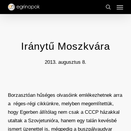
Menu
Skip
to
search
main
content
Iránytű Moszkvára
2013. augusztus 8.
Borzasztóan hűséges olvasóink emlékezhetnek arra
a réges-régi cikkünkre, melyben megemlítettük,
hogy Egerben állítólag nem csak a CCCP házakkal
utaltak a Szovjetunióra, hanem egy talán kevésbé
ismert üzenettel is, mégpedig a buszpályaudvar