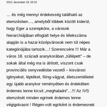
2013. december 18. 03:10
… és még mennyi érdekesség található az
elemzésben…, amelyből többek között kiderül,
hogy Eger a szerepköre, a városok
hierarchiájában elfoglalt helye és lélekszáma
alapján is a hazai középvárosok nem túl népes
kategóriájába tartozik…! Szerencsére !!! Már a
város 18. századi aranykorában „túllépett” – de
sokak által még ma is áhított, viszont csak
provinciális senyvedésbe vezető – kisvárosi
igényeket, léptéket, filing-vágyat, életszemléletet
egy újabb aranykor reményében és érdekében
érdemes lenne kicsit „meghaladni”…!!! Az IVS
elemzését minden egrinek érdemes lenne
végigolvasni ! Régen-volt egriként is érdemesnek