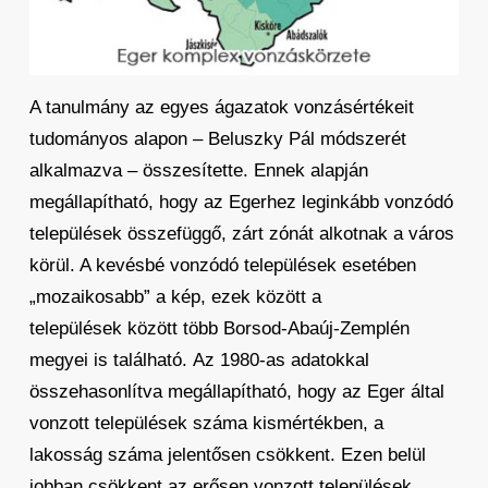
A tanulmány az egyes ágazatok vonzásértékeit
tudományos alapon – Beluszky Pál módszerét
alkalmazva – összesítette. Ennek alapján
megállapítható, hogy az Egerhez leginkább vonzódó
települések összefüggő, zárt zónát alkotnak a város
körül. A kevésbé vonzódó települések esetében
„mozaikosabb” a kép, ezek között a
települések között több Borsod-Abaúj-Zemplén
megyei is található. Az 1980-as adatokkal
összehasonlítva megállapítható, hogy az Eger által
vonzott települések száma kismértékben, a
lakosság száma jelentősen csökkent. Ezen belül
jobban csökkent az erősen vonzott települések