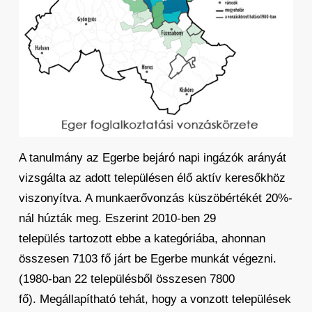
A tanulmány az Egerbe bejáró napi ingázók arányát
vizsgálta az adott településen élő aktív keresőkhöz
viszonyítva. A munkaerővonzás küszöbértékét 20%-
nál húzták meg. Eszerint 2010-ben 29
település tartozott ebbe a kategóriába, ahonnan
összesen 7103 fő járt be Egerbe munkát végezni.
(1980-ban 22 településből összesen 7800
fő). Megállapítható tehát, hogy a vonzott települések