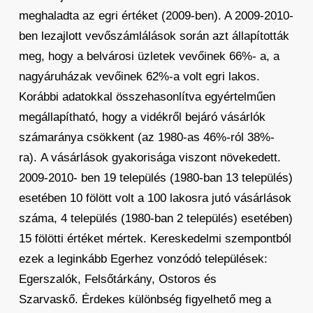
meghaladta az egri értéket (2009-ben). A 2009-2010-
ben lezajlott vevőszámlálások során azt állapították
meg, hogy a belvárosi üzletek vevőinek 66%- a, a
nagyáruházak vevőinek 62%-a volt egri lakos.
Korábbi adatokkal összehasonlítva egyértelműen
megállapítható, hogy a vidékről bejáró vásárlók
számaránya csökkent (az 1980-as 46%-ról 38%-
ra). A vásárlások gyakorisága viszont növekedett.
2009-2010- ben 19 település (1980-ban 13 település)
esetében 10 fölött volt a 100 lakosra jutó vásárlások
száma, 4 település (1980-ban 2 település) esetében)
15 fölötti értéket mértek. Kereskedelmi szempontból
ezek a leginkább Egerhez vonzódó települések:
Egerszalók, Felsőtárkány, Ostoros és
Szarvaskő. Érdekes különbség figyelhető meg a