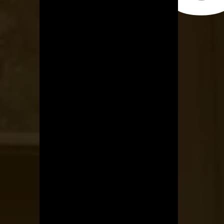
Kerékpárszerviz