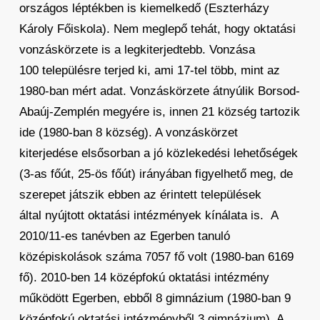
országos léptékben is kiemelkedő (Eszterházy
Károly Főiskola). Nem meglepő tehát, hogy oktatási
vonzáskörzete is a legkiterjedtebb. Vonzása
100 településre terjed ki, ami 17-tel több, mint az
1980-ban mért adat. Vonzáskörzete átnyúlik Borsod-
Abaúj-Zemplén megyére is, innen 21 község tartozik
ide (1980-ban 8 község). A vonzáskörzet
kiterjedése elsősorban a jó közlekedési lehetőségek
(3-as főút, 25-ös főút) irányában figyelhető meg, de
szerepet játszik ebben az érintett települések
által nyújtott oktatási intézmények kínálata is. A
2010/11-es tanévben az Egerben tanuló
középiskolások száma 7057 fő volt (1980-ban 6169
fő). 2010-ben 14 középfokú oktatási intézmény
működött Egerben, ebből 8 gimnázium (1980-ban 9
középfokú oktatási intézményből 3 gimnázium). A