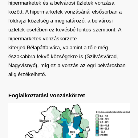
hipermarketek és a belvárosi üzletek vonzása
között. A hipermarketek vonzásánál elsősorban a
földrajzi közelség a meghatározó, a belvárosi
üzletek esetében ez kevésbé fontos szempont. A
hipermarketek vonzáskörzete
kiterjed Bélapátfalvára, valamint a tőle még
északabbra fekvő községekre is (Szilvásvárad,
Nagyvisnyó), míg ez a vonzás az egri belvárosban
alig érzékelhető.
Foglalkoztatási vonzáskörzet