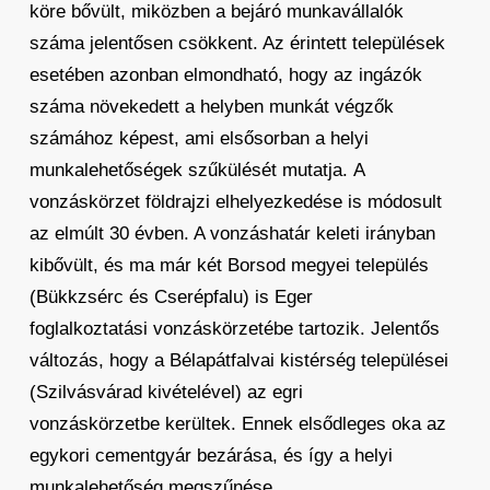
köre bővült, miközben a bejáró munkavállalók
száma jelentősen csökkent. Az érintett települések
esetében azonban elmondható, hogy az ingázók
száma növekedett a helyben munkát végzők
számához képest, ami elsősorban a helyi
munkalehetőségek szűkülését mutatja. A
vonzáskörzet földrajzi elhelyezkedése is módosult
az elmúlt 30 évben. A vonzáshatár keleti irányban
kibővült, és ma már két Borsod megyei település
(Bükkzsérc és Cserépfalu) is Eger
foglalkoztatási vonzáskörzetébe tartozik. Jelentős
változás, hogy a Bélapátfalvai kistérség települései
(Szilvásvárad kivételével) az egri
vonzáskörzetbe kerültek. Ennek elsődleges oka az
egykori cementgyár bezárása, és így a helyi
munkalehetőség megszűnése.