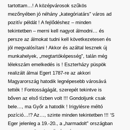
tartottam…! A középvárosok szűkös
mezőnyében jó néhány „kategóriatárs” város ad
pozitív példát ! A fejlődéshez – minden
tekintetben – merni kell nagyot álmodni… és
persze az álmokat tudni kell következetesen és
jól megvalósítani ! Akkor és azáltal lesznek új
munkahelyek, „megtartóképesség”, talán még
lélekszám emelkedés is ! Eszterházy püspök
realizált álmai Egert 1787-re az akkori
Magyarország hatodik legnépesebb városává
tették ! Fontosságágát, szerepét tekintve is
bőven az első tízben volt !!! Gondoljunk csak
bele…, ma Győr a hatodik ! Irigylésre méltó
pozíció…!? Az…, szinte minden tekintetben !!! ‘S
Eger jelenleg a 19.-20., a „harmadolt” országban