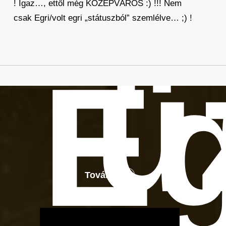
! Igaz…, ettől még KÖZÉPVÁROS :) !!! Nem
csak Egri/volt egri „státuszból” szemlélve… ;) !
ü
E
Tovább
OTBike