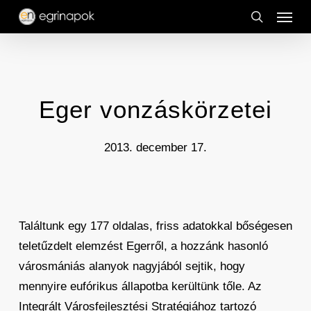
Menu
Skip
to
search
main
content
Eger vonzáskörzetei
2013. december 17.
Találtunk egy 177 oldalas, friss adatokkal bőségesen
teletűzdelt elemzést Egerről, a hozzánk hasonló
városmániás alanyok nagyjából sejtik, hogy
mennyire eufórikus állapotba kerültünk tőle. Az
Integrált Városfejlesztési Stratégiához tartozó