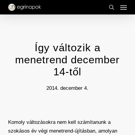
Menu
Skip
to
search
main
content
Így változik a
menetrend december
14-től
2014. december 4.
Komoly változásokra nem kell számítanunk a
szokásos év végi menetrend-újításban, amolyan