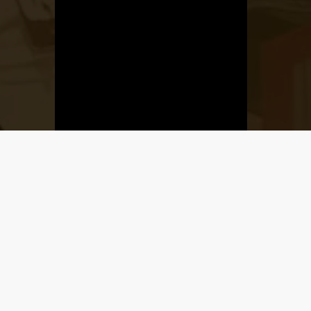
Üzletnyitás
értesítő
Ha megadod az email címedet,
levelet küldünk, amikor új elem kerül