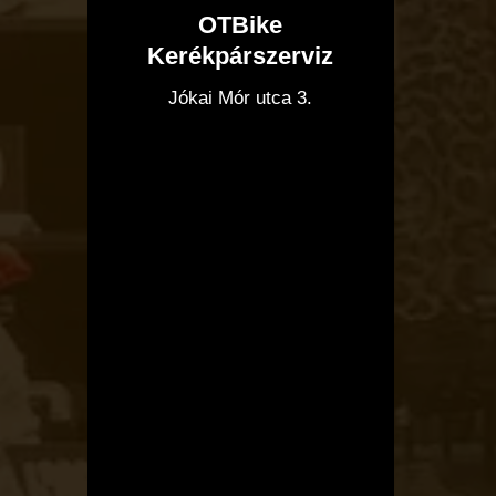
OTBike
Kerékpárszerviz
I
Jókai Mór utca 3.