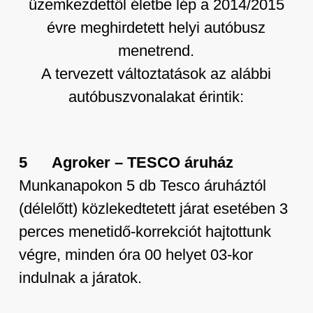
üzemkezdettől életbe lép a 2014/2015
évre meghirdetett helyi autóbusz
menetrend.
A tervezett változtatások az alábbi
autóbuszvonalakat érintik:
5 Agroker – TESCO áruház
Munkanapokon 5 db Tesco áruháztól
(délelőtt) közlekedtetett járat esetében 3
perces menetidő-korrekciót hajtottunk
végre, minden óra 00 helyet 03-kor
indulnak a járatok.