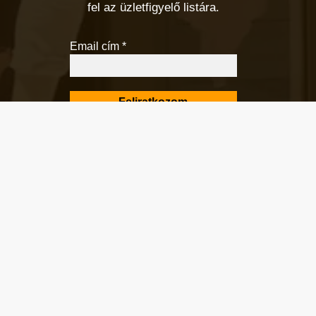
fel az üzletfigyelő listára.
Email cím
*