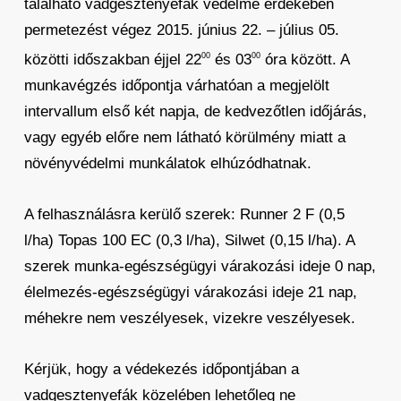
található vadgesztenyefák védelme érdekében
permetezést végez 2015. június 22. – július 05.
közötti időszakban éjjel 22
és 03
óra között. A
00
00
munkavégzés időpontja várhatóan a megjelölt
intervallum első két napja, de kedvezőtlen időjárás,
vagy egyéb előre nem látható körülmény miatt a
növényvédelmi munkálatok elhúzódhatnak.
A felhasználásra kerülő szerek: Runner 2 F (0,5
l/ha) Topas 100 EC (0,3 l/ha), Silwet (0,15 l/ha). A
szerek munka-egészségügyi várakozási ideje 0 nap,
élelmezés-egészségügyi várakozási ideje 21 nap,
méhekre nem veszélyesek, vizekre veszélyesek.
Kérjük, hogy a védekezés időpontjában a
vadgesztenyefák közelében lehetőleg ne