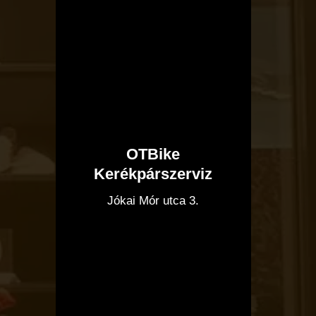
OTBike
Kerékpárszerviz
I
Jókai Mór utca 3.