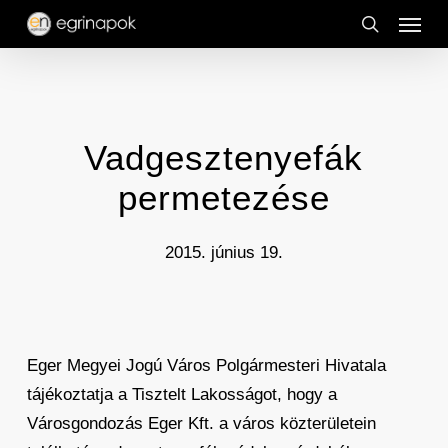
Menu
Skip
to
search
main
content
Vadgesztenyefák
permetezése
2015. június 19.
Eger Megyei Jogú Város Polgármesteri Hivatala
tájékoztatja a Tisztelt Lakosságot, hogy a
Városgondozás Eger Kft. a város közterületein