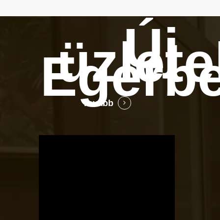
Új
üzlete
Egerb
Tovább
OTBike
Kerékpárszerviz