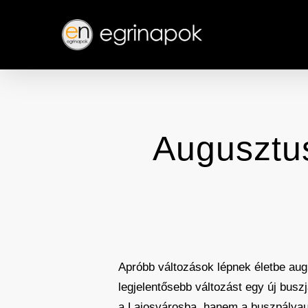
Skip
to
main
content
Augusztus
Apróbb változások lépnek életbe aug
legjelentősebb változást egy új busz
a Lajosvárosba, hanem a buszpályaud