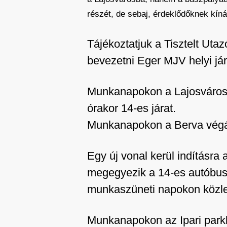
részét, de sebaj, érdeklődőknek kíná
Tájékoztatjuk a Tisztelt Uta
bevezetni Eger MJV helyi já
Munkanapokon a Lajosváros vé
órakor 14-es járat.
Munkanapokon a Berva végállo
Egy új vonal kerül indításra
megegyezik a 14-es autóbusz
munkaszüneti napokon közl
Munkanapokon az Ipari parkbó