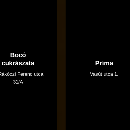
Bocó
Príma
cukrászata
Vasút utca 1.
 Rákóczi Ferenc utca
31/A