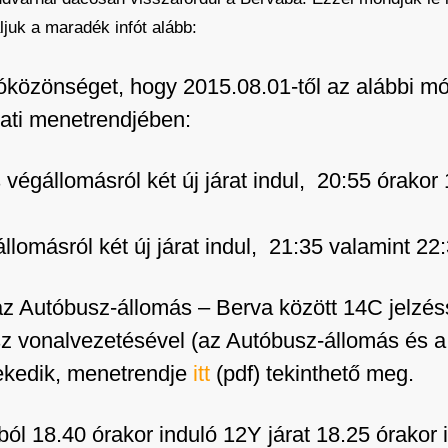
ljuk a maradék infót alább:
zóközönséget, hogy 2015.08.01-től az alábbi m
rati menetrendjében:
gállomásról két új járat indul, 20:55 órakor 14
másról két új járat indul, 21:35 valamint 22:3
 az Autóbusz-állomás – Berva között 14C jelzé
 vonalvezetésével (az Autóbusz-állomás és a 
ekedik, menetrendje
itt
(pdf) tekinthető meg.
l 18.40 órakor induló 12Y járat 18.25 órakor i