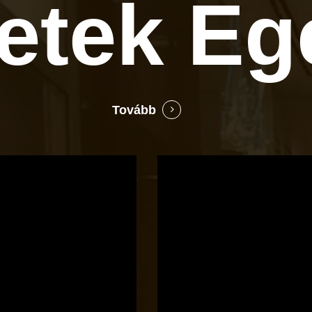
letek
Eg
Tovább
Bocó
Príma
cukrászata