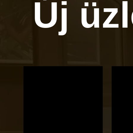
Új üz
OTBike
Kerékpárszerviz