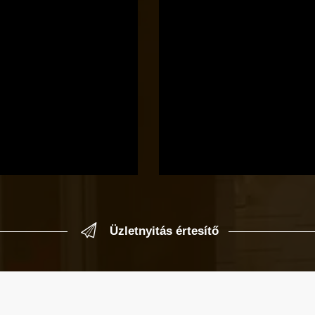
Üzletnyitás értesítő
 címedet, levelet küldünk, amikor új elem kerül fel az üzlet