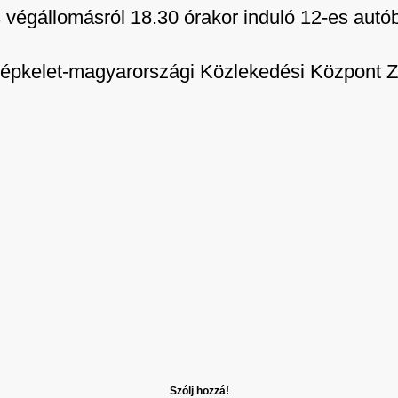
égállomásról 18.30 órakor induló 12-es autób
kelet-magyarországi Közlekedési Központ Zrt.
Szólj hozzá!