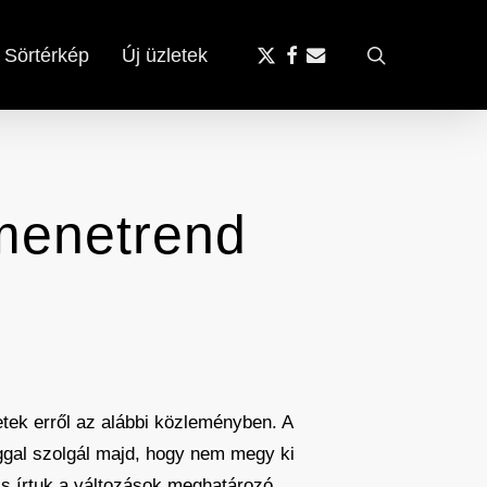
x-
facebook
email
search
Sörtérkép
Új üzletek
twitter
 menetrend
tek erről az alábbi közleményben. A
ággal szolgál majd, hogy nem megy ki
s írtuk a változások meghatározó