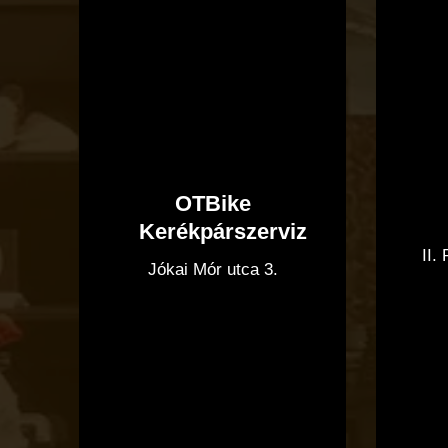
OTBike
Kerékpárszerviz
II.
Jókai Mór utca 3.