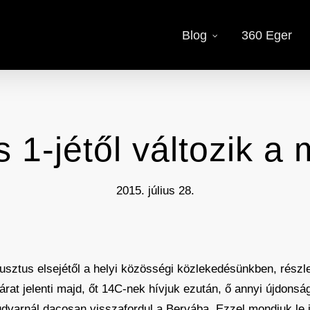
Blog
360 Eger
 1-jétől változik a
2015. július 28.
usztus elsejétől a helyi közösségi közlekedésünkben, részle
járat jelenti majd, őt 14C-nek hívjuk ezután, ő annyi újdons
varnál dacosan visszafordul a Bervába. Ezzel mondjuk le i