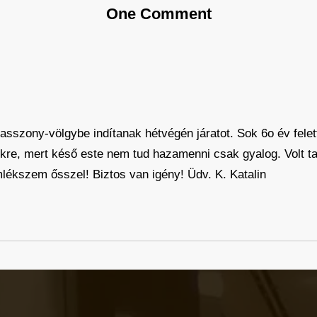
One Comment
sszony-völgybe indítanak hétvégén járatot. Sok 6o év felet
re, mert késő este nem tud hazamenni csak gyalog. Volt t
ékszem ősszel! Biztos van igény! Üdv. K. Katalin