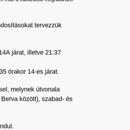
ódosításokat tervezzük
A járat, illetve 21:37
5 órakor 14-es járat.
ssel, melynek útvonala
Berva között), szabad- és
ndul.