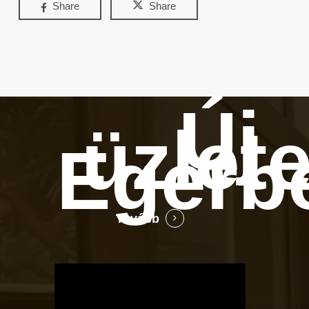
Share
Share
Új
üzlet
Egerb
Tovább
OTBike
Kerékpárszerviz