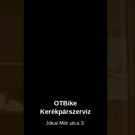
OTBike
Kerékpárszerviz
I
Jókai Mór utca 3.