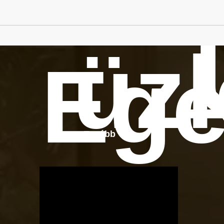
üzl
Ege
Tovább
OTBike
Kerékpárszerviz