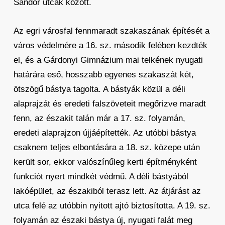
Sándor utcák között.
Az egri városfal fennmaradt szakaszának építését a
város védelmére a 16. sz. második felében kezdték
el, és a Gárdonyi Gimnázium mai telkének nyugati
határára eső, hosszabb egyenes szakaszát két,
ötszögű bástya tagolta. A bástyák közül a déli
alaprajzát és eredeti falszöveteit megőrizve maradt
fenn, az északit talán már a 17. sz. folyamán,
eredeti alaprajzon újjáépítették. Az utóbbi bástya
csaknem teljes elbontására a 18. sz. közepe után
került sor, ekkor valószínűleg kerti építményként
funkciót nyert mindkét védmű. A déli bástyából
lakóépület, az északiból terasz lett. Az átjárást az
utca felé az utóbbin nyitott ajtó biztosította. A 19. sz.
folyamán az északi bástya új, nyugati falát meg