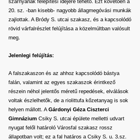
szárnyának felépítési idejére tehető. Ezt követően a
20. sz. -ban kisebb- nagyobb állagmegóvási munkák
zajlottak. A Bródy S. utcai szakasz, és a kapcsolódó
rövid várfalrészlet felújítása a közelmúltban valósult
meg.
Jelenlegi felújítás:
A falszakaszon és az ahhoz kapcsolódó bástya
falán, valamint az egyes szakaszok érintkező
részein néhol jelentős méretű repedések, elválások
voltak észlelhetők, de a riolittufa kőzetanyag is sok
helyen mállott. A
Gárdonyi Géza Ciszterci
Gimnázium
Csiky S. utcai épülete melletti udvart
nyugat felől határoló Városfal szakasz rossz
állapotban volt; ez a fal határos a Csiky S. u. 3.sz.