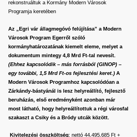
rekonstruáltuk a Kormány Modern Városok
Programja keretében
Az „Egri vár állagmegóvó felújítása” a Modern
Városok Program Egerről szóló
kormányhatározatának kiemelt eleme, melyet a
dokumentum mintegy 4,8 Mrd Ft-tal nevesít.
(Ehhez kapcsolódik – más forrásból (GINOP) –
egy további, 1,5 Mrd Ft-os fejlesztési keret.)
A
Modern Városok Programhoz kapcsolódóan a
Zárkándy-bástyánál is lesz helyreállító, fejlesztő
beruházás, első eredményként azonban már
most látható, hogy helyreállítottuk a régi városfal
szakaszt a Csiky és a Bródy utcák között.
Kivitelezési összköltség
: nettó 44.495.685 Ft +