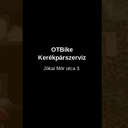
OTBike
Kerékpárszerviz
I
Jókai Mór utca 3.