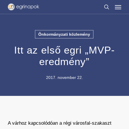
Menu
Skip
to
search
main
content
Önkormányzati közlemény
Itt az első egri „MVP-
eredmény”
2017. november 22.
A várhoz kapcsolódóan a régi városfal-szakaszt