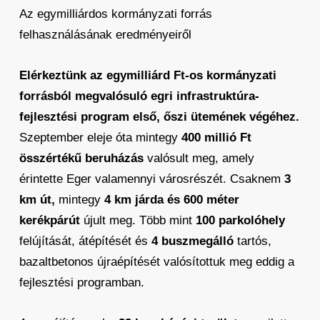
Az egymilliárdos kormányzati forrás
felhasználásának eredményeiről
Elérkeztünk az egymilliárd Ft-os kormányzati
forrásból megvalósuló egri infrastruktúra-
fejlesztési program első, őszi ütemének végéhez.
Szeptember eleje óta mintegy
400 millió Ft
összértékű beruházás
valósult meg, amely
érintette Eger valamennyi városrészét. Csaknem
3
km út,
mintegy
4 km járda és 600 méter
kerékpárút
újult meg. Több mint
100 parkolóhely
felújítását, átépítését és
4 buszmegálló
tartós,
bazaltbetonos újraépítését valósítottuk meg eddig a
fejlesztési programban.