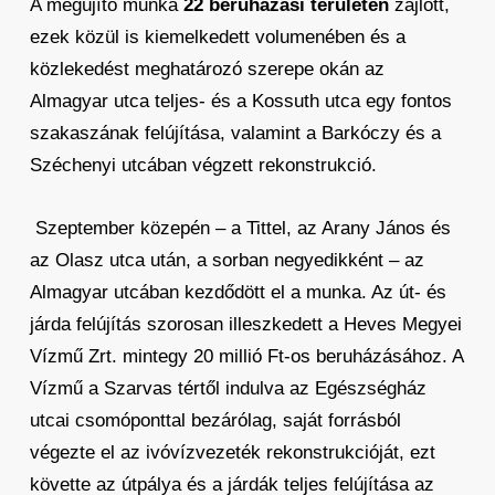
A megújító munka
22 beruházási területen
zajlott,
ezek közül is kiemelkedett volumenében és a
közlekedést meghatározó szerepe okán az
Almagyar utca teljes- és a Kossuth utca egy fontos
szakaszának felújítása, valamint a Barkóczy és a
Széchenyi utcában végzett rekonstrukció.
Szeptember közepén – a Tittel, az Arany János és
az Olasz utca után, a sorban negyedikként – az
Almagyar utcában kezdődött el a munka. Az út- és
járda felújítás szorosan illeszkedett a Heves Megyei
Vízmű Zrt. mintegy 20 millió Ft-os beruházásához. A
Vízmű a Szarvas tértől indulva az Egészségház
utcai csomóponttal bezárólag, saját forrásból
végezte el az ivóvízvezeték rekonstrukcióját, ezt
követte az útpálya és a járdák teljes felújítása az