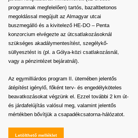
programnak megfelelően) tartós, bazaltbetonos
megoldással megújult az Almagyar utcai
buszmegálló és a kivitelező HE-DO – Penta
konzorcium elvégezte az útcsatlakozásoknál
szükséges akadálymentesítést, szegélykő-
süllyesztést is (pl. a Gólya-közi csatlakozásnál,
vagy a pénzintézet bejáratnál).
Az egymilliárdos program II. ütemében jelentős
átépítést igénylő, főként terv- és engedélyköteles
beavatkozásokat végzünk el. Ezzel további 2 km út-
és járdafelújítás valósul meg, valamint jelentős
mértékben bővítjük a csapadékcsatorna-hálózatot.
Letölthető melléklet