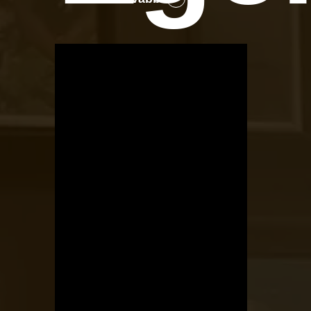
OTBike
Kerékpárszerviz