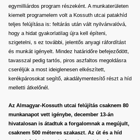
egymilliárdos program részeként. A munkaterületen
kiemelt programelem volt a Kossuth utcai patakhíd
teljes felújítása is: feltárás után vált nyilvánvalóvá,
hogy a hidat gyakorlatilag újra kell építeni,
szigetelni, s ez további, jelentős anyagi ráfordítást
és munkát igényelt. Mindez határidőre befejeződött,
tavasszal pedig tartós, piros aszfaltos megoldásra
cseréljük a most ideiglenesen elkészített,
kerékpárosokat segítő, akadálymentesítő részt a híd
melletti átkelőnél.
Az Almagyar-Kossuth utcai felújítás csaknem 80
munkanapot vett igénybe, december 13-án
hivatalosan is átadtuk a forgalomnak a megújult,
csaknem 500 méteres szakaszt. Az út és a híd