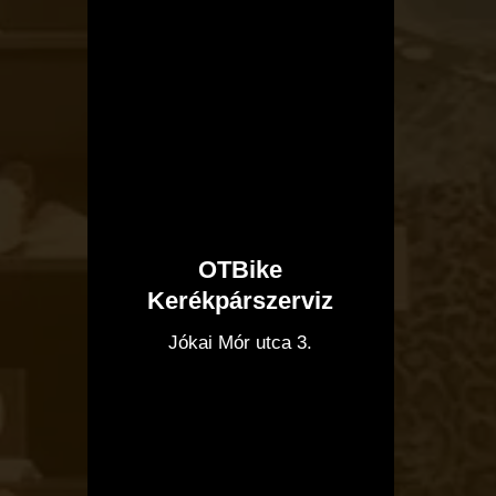
OTBike
Kerékpárszerviz
I
Jókai Mór utca 3.