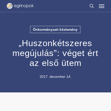
Menu
Skip
to
search
main
content
Önkormányzati közlemény
„Huszonkétszeres
megújulás”: véget ért
az első ütem
2017. december 14.