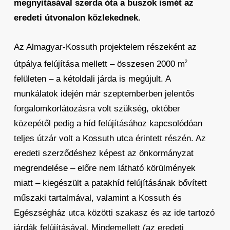
megnyitásával szerda óta a buszok ismét az
eredeti útvonalon közlekednek.
Az Almagyar-Kossuth projektelem részeként az
útpálya felújítása mellett – összesen 2000 m
2
felületen – a kétoldali járda is megújult. A
munkálatok idején már szeptemberben jelentős
forgalomkorlátozásra volt szükség, október
közepétől pedig a híd felújításához kapcsolódóan
teljes útzár volt a Kossuth utca érintett részén. Az
eredeti szerződéshez képest az önkormányzat
megrendelése – előre nem látható körülmények
miatt – kiegészült a patakhíd felújításának bővített
műszaki tartalmával, valamint a Kossuth és
Egészségház utca közötti szakasz és az ide tartozó
járdák felújításával. Mindemellett (az eredeti