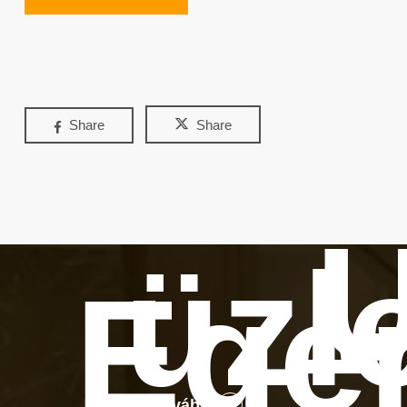
Share
Share
Ú
üzl
Ege
Tovább