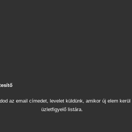
tesítő
od az email címedet, levelet küldünk, amikor új elem kerül 
üzletfigyelő listára.