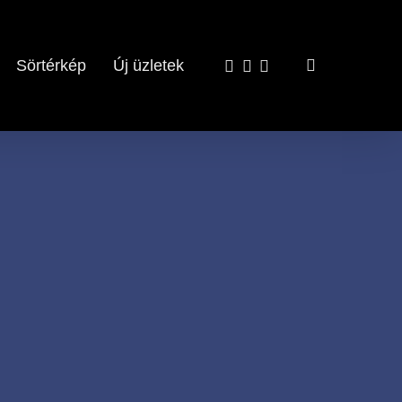
x-
facebook
email
search
Sörtérkép
Új üzletek
twitter