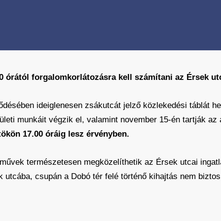
0 órától forgalomkorlátozásra kell számítani az Érsek ut
désében ideiglenesen zsákutcát jelző közlekedési táblát hel
leti munkáit végzik el, valamint november 15-én tartják az
ökön 17.00 óráig lesz érvényben.
járművek természetesen megközelíthetik az Érsek utcai ingat
utcába, csupán a Dobó tér felé történő kihajtás nem biztosít