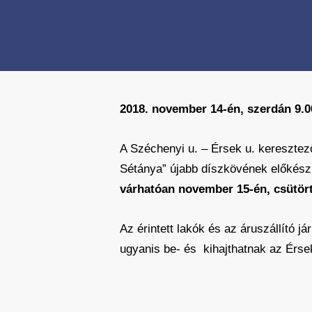
2018. november 14-én, szerdán 9.0
A Széchenyi u. – Érsek u. keresztező
Sétánya” újabb díszkövének előkészü
várhatóan november 15-én, csütört
Az érintett lakók és az áruszállító 
ugyanis be- és kihajthatnak az Érsek 