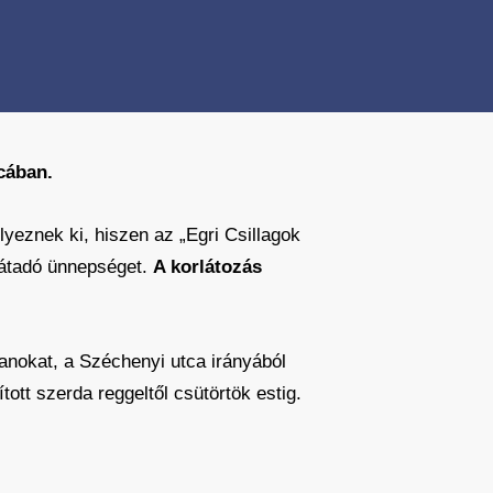
cában.
yeznek ki, hiszen az „Egri Csillagok
 átadó ünnepséget.
A korlátozás
lanokat, a Széchenyi utca irányából
ott szerda reggeltől csütörtök estig.