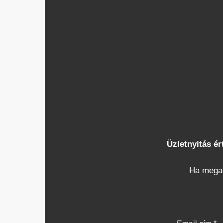
Üzletnyitás ér
Ha megad