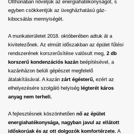
Otthonában növeljük az energiahatékonyságot, s
egyben csökkentjük az üvegházhatású gáz-
kibocsátás mennyiségét.
A munkaterületet 2018. októberében adtuk át a
kivitelezőnek. Az elmúlt időszakban az épület fűtési
rendszerének korszerűsítése valósult meg,
2 db
korszerű kondenzációs kazán
beépítésével, a
kazánházon belüli gépészet megfelelő
átalakításával. A kazán
zárt égésterű,
ezért az
elhelyezésére szolgáló helyiség
légterét káros
anyag nem terheli.
A fejlesztésnek köszönhetően
nő az épület
energiahatékonysága, nagyban javul az ellátott
időskorúak és az ott dolgozók komfortérzete.
A