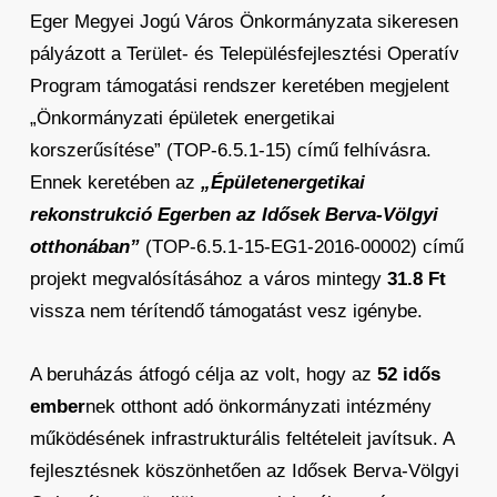
Eger Megyei Jogú Város Önkormányzata sikeresen
pályázott a Terület- és Településfejlesztési Operatív
Program támogatási rendszer keretében megjelent
„Önkormányzati épületek energetikai
korszerűsítése” (TOP-6.5.1-15) című felhívásra.
Ennek keretében az
„Épületenergetikai
rekonstrukció Egerben az Idősek Berva-Völgyi
otthonában”
(TOP-6.5.1-15-EG1-2016-00002) című
projekt megvalósításához a város mintegy
31.8 Ft
vissza nem térítendő támogatást vesz igénybe.
A beruházás átfogó célja az volt, hogy az
52 idős
ember
nek otthont adó önkormányzati intézmény
működésének infrastrukturális feltételeit javítsuk. A
fejlesztésnek köszönhetően az Idősek Berva-Völgyi