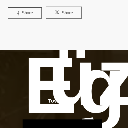
Share
Share
üz
Eg
Tovább
OTBike