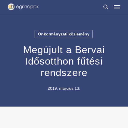
Menu
Skip
to
search
main
content
Önkormányzati közlemény
Megújult a Bervai
Idősotthon fűtési
rendszere
2019. március 13.