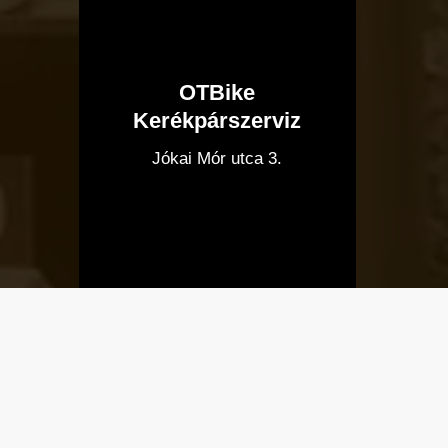
OTBike
Kerékpárszerviz
I
Jókai Mór utca 3.