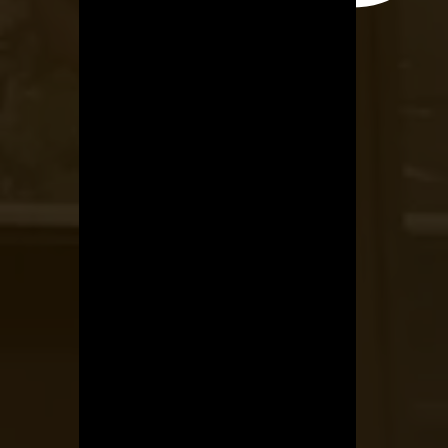
Kerékpárszerviz