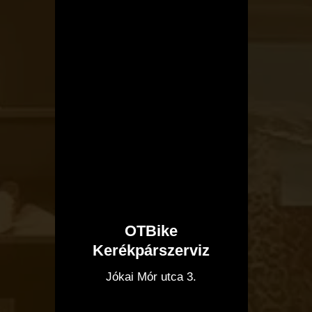
OTBike
Kerékpárszerviz
I
Jókai Mór utca 3.