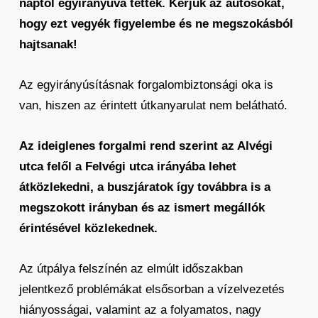
naptól egyirányúvá tették.
Kérjük az autósokat,
hogy ezt vegyék figyelembe és ne megszokásból
hajtsanak!
Az egyirányúsításnak forgalombiztonsági oka is
van, hiszen az érintett útkanyarulat nem belátható.
Az ideiglenes forgalmi rend szerint az Alvégi
utca felől a Felvégi utca irányába lehet
átközlekedni, a buszjáratok így továbbra is a
megszokott irányban és az ismert megállók
érintésével közlekednek.
Az útpálya felszínén az elmúlt időszakban
jelentkező problémákat elsősorban a vízelvezetés
hiányosságai, valamint az a folyamatos, nagy