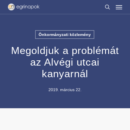
Menu
Skip
to
search
main
content
Önkormányzati közlemény
Megoldjuk a problémát
az Alvégi utcai
kanyarnál
2019. március 22.