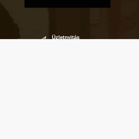
Üzletnyitás
értesítő
Ha megadod az email címedet,
levelet küldünk, amikor új elem kerül
fel az üzletfigyelő listára.
Email cím
*