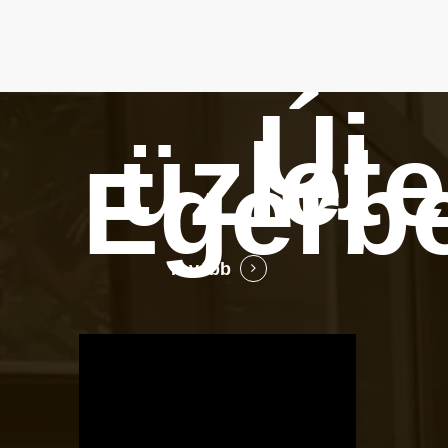
Új
üzlet
Egerb
Tovább
OTBike
Kerékpárszerviz