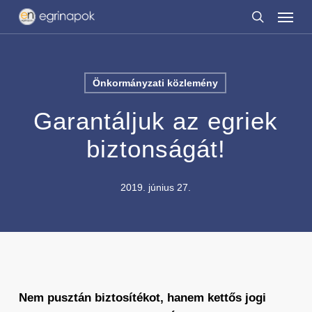
Menu
Skip
to
search
main
content
Önkormányzati közlemény
Garantáljuk az egriek
biztonságát!
2019. június 27.
Nem pusztán biztosítékot, hanem kettős jogi