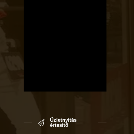
Üzletnyitás
értesítő