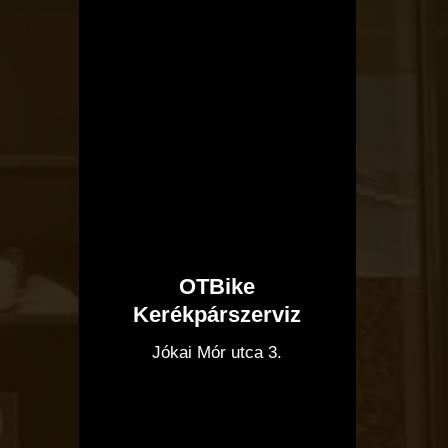
OTBike
Kerékpárszerviz
I
Jókai Mór utca 3.