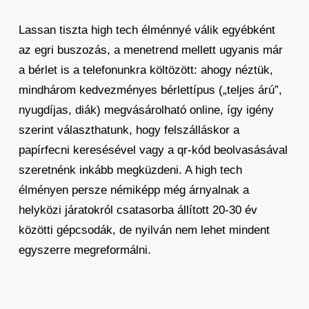
Lassan tiszta high tech élménnyé válik egyébként
az egri buszozás, a menetrend mellett ugyanis már
a bérlet is a telefonunkra költözött: ahogy néztük,
mindhárom kedvezményes bérlettípus („teljes árú”,
nyugdíjas, diák) megvásárolható online, így igény
szerint választhatunk, hogy felszálláskor a
papírfecni keresésével vagy a qr-kód beolvasásával
szeretnénk inkább megküzdeni. A high tech
élményen persze némiképp még árnyalnak a
helyközi járatokról csatasorba állított 20-30 év
közötti gépcsodák, de nyilván nem lehet mindent
egyszerre megreformálni.