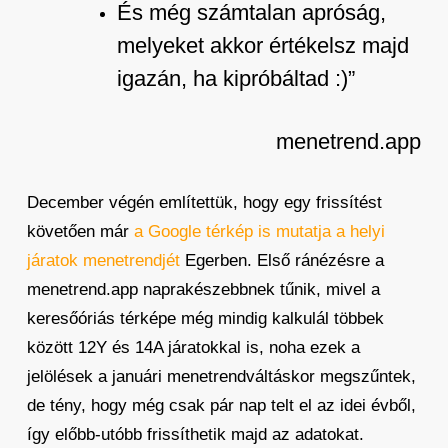
És még számtalan apróság,
melyeket akkor értékelsz majd
igazán, ha kipróbáltad :)”
menetrend.app
December végén említettük, hogy egy frissítést
követően már
a Google térkép is mutatja a helyi
járatok menetrendjét
Egerben. Első ránézésre a
menetrend.app naprakészebbnek tűnik, mivel a
keresőóriás térképe még mindig kalkulál többek
között 12Y és 14A járatokkal is, noha ezek a
jelölések a januári menetrendváltáskor megszűntek,
de tény, hogy még csak pár nap telt el az idei évből,
így előbb-utóbb frissíthetik majd az adatokat.