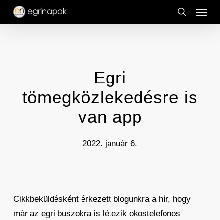
Menu
Skip
to
search
main
content
Egri
tömegközlekedésre is
van app
2022. január 6.
Cikkbeküldésként érkezett blogunkra a hír, hogy
már az egri buszokra is létezik okostelefonos