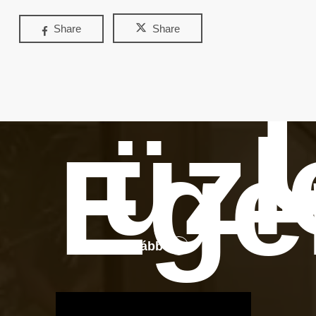
Share
Share
üzl
Ege
Tovább
OTBike