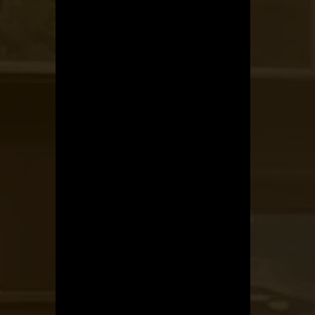
Kerékpárszerviz