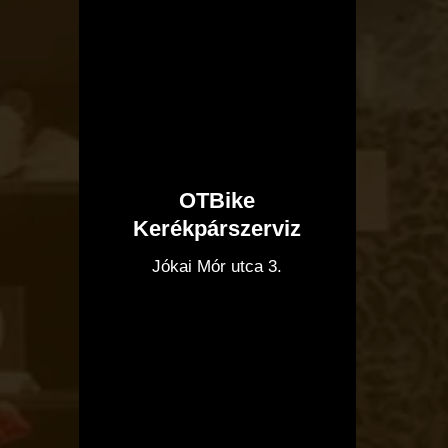
OTBike
Kerékpárszerviz
I
Jókai Mór utca 3.