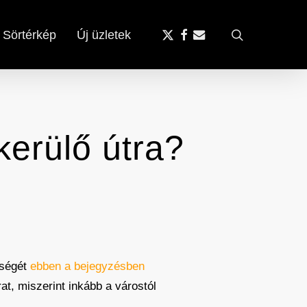
x-
facebook
email
search
Sörtérkép
Új üzletek
twitter
erülő útra?
sségét
ebben a bejegyzésben
t, miszerint inkább a várostól