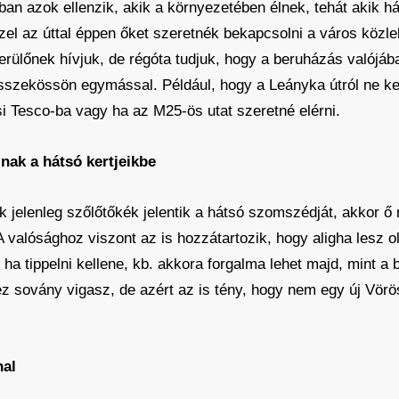
an azok ellenzik, akik a környezetében élnek, tehát akik h
zzel az úttal éppen őket szeretnék bekapcsolni a város közl
ülőnek hívjuk, de régóta tudjuk, hogy a beruházás valójában
sszekössön egymással. Például, hogy a Leányka útról ne kell
si Tesco-ba vagy ha az M25-ös utat szeretné elérni.
lnak a hátsó kertjeikbe
k jelenleg szőlőtőkék jelentik a hátsó szomszédját, akkor 
 valósághoz viszont az is hozzátartozik, hogy aligha lesz o
ha tippelni kellene, kb. akkora forgalma lehet majd, mint a
 sovány vigasz, de azért az is tény, hogy nem egy új Vörös
nal