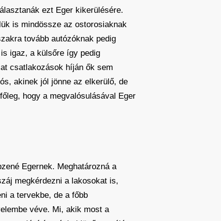
választanák ezt Eger kikerülésére.
ük is mindössze az ostorosiaknak
 északra tovább autózóknak pedig
 igaz, a külsőre így pedig
at csatlakozások híján ők sem
, akinek jól jönne az elkerülő, de
 főleg, hogy a megvalósulásával Eger
épzené Egernek. Meghatározná a
száj megkérdezni a lakosokat is,
eni a tervekbe, de a főbb
yelembe véve. Mi, akik most a