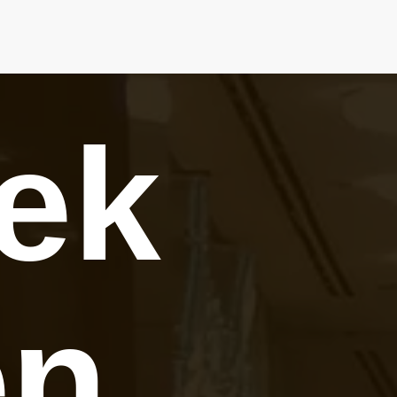
tek
en