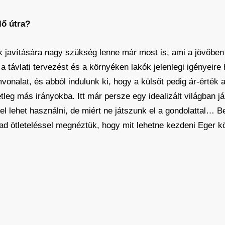
lő útra?
 javítására nagy szükség lenne már most is, ami a jövőben 
a távlati tervezést és a környéken lakók jelenlegi igényeire
nalat, és abból indulunk ki, hogy a külsőt pedig ár-érték 
leg más irányokba. Itt már persze egy idealizált világban já
el lehet használni, de miért ne játszunk el a gondolattal…
ad ötleteléssel megnéztük, hogy mit lehetne kezdeni Eger 