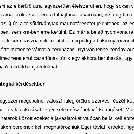
teni az elkerülő útra, egyszerűen életszerűtlen, hogy sokan 
áma, akik csak keresztülhajtanak a városon, de még közül
 az új út, a felsőtárkányiak már határesetet jelentenek, az
n, sem km-ben erre kerülni. Ez már a belső nyomvonalra is
 élők sem használnák az utat – márpedig a külső nyomvonal
rtelmetlenné válhat a beruházás. Nyilván lenne néhány autós
elmezhetetlenül pazarlónak tűnik egy ekkora beruházás, úgy
ható mértékben javulnának.
atégiai kérdésekben
a egyszer megépülne, valószínűleg örökre szerves részét k
rületek kialakulását, Eger keleti részének vérkeringését. Mu
határok között ezeket a javaslatokat valóban be is kell épít
akembereknek kell meghatározniuk Eger távlati érdekét fig