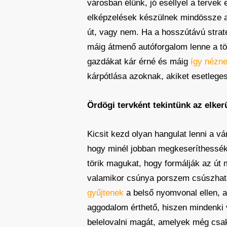
városban élünk, jó eséllyel a tervek
elképzelések készülnek mindössze a
út, vagy nem. Ha a hosszútávú straté
máig átmenő autóforgalom lenne a tö
gazdákat kár érné és máig
így nézne
kárpótlása azoknak, akiket esetlege
Ördögi tervként tekintünk az elker
Kicsit kezd olyan hangulat lenni a v
hogy minél jobban megkeseríthessék
törik magukat, hogy formálják az út 
valamikor csúnya porszem csúszhato
gyűjtenek
a belső nyomvonal ellen, att
aggodalom érthető, hiszen mindenki 
belelovalni magát, amelyek még csak