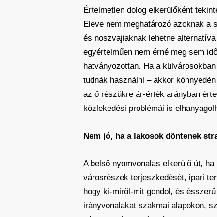
Értelmetlen dolog elkerülőként tekin
Eleve nem meghatározó azoknak a sz
és noszvajiaknak lehetne alternatíva
egyértelműen nem érné meg sem időbe
hatványozottan. Ha a külvárosokban
tudnák használni – akkor könnyedén é
az ő részükre ár-érték arányban ért
közlekedési problémái is elhanyagol
Nem jó, ha a lakosok döntenek str
A belső nyomvonalas elkerülő út, h
városrészek terjeszkedését, ipari te
hogy ki-miről-mit gondol, és ésszerű 
irányvonalakat szakmai alapokon, sz