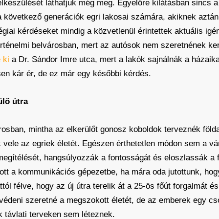
 elkészülését láthatjuk még meg. Egyelőre kilátásban sincs a
 következő generációk egri lakosai számára, akiknek aztán
giai kérdéseket mindig a közvetlenül érintettek aktuális ig
rténelmi belvárosban, mert az autósok nem szeretnének ker
 ki
a Dr. Sándor Imre utca, mert a lakók sajnálnák a házaika
sen kár ér, de ez már egy későbbi kérdés.
ülő útra
árosban, mintha az elkerülőt gonosz koboldok terveznék földa
 vele az egriek életét. Egészen érthetetlen módon sem a v
megítélését, hangsúlyozzák a fontosságát és eloszlassák a 
tt a kommunikációs gépezetbe, ha mára oda jutottunk, ho
ól félve, hogy az új útra terelik át a 25-ös főút forgalmát é
védeni szeretné a megszokott életét, de az emberek egy cs
 távlati terveken sem léteznek.