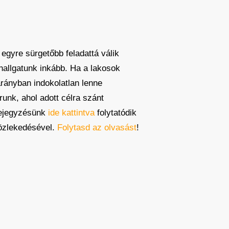
egyre sürgetőbb feladattá válik
 hallgatunk inkább. Ha a lakosok
arányban indokolatlan lenne
runk, ahol adott célra szánt
 Bejegyzésünk
ide kattintva
folytatódik
közlekedésével.
Folytasd az olvasást
!