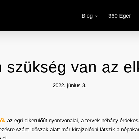
Blog
360 Eger
 szükség van az elk
2022. június 3.
tők
az egri elkerülőút nyomvonalai, a tervek néhány érdeke
sre szánt időszak alatt már kirajzolódni látszik a népakara
 el.