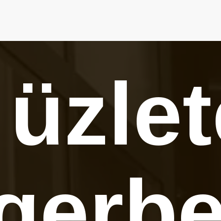
 üzle
gerb