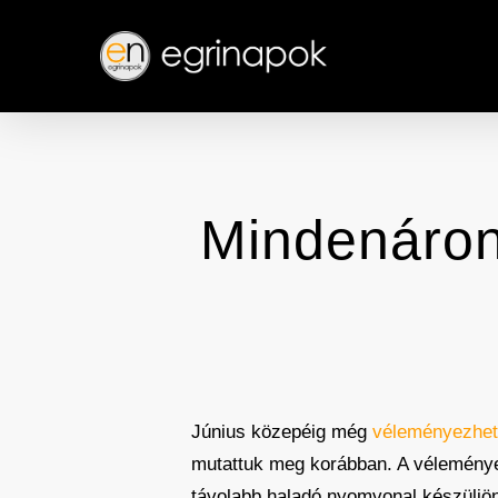
Skip
to
main
content
Mindenáron
Június közepéig még
véleményezhe
mutattuk meg korábban. A véleményezé
távolabb haladó nyomvonal készüljön