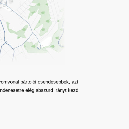
nyomvonal pártolói csendesebbek, azt
indenesetre elég abszurd irányt kezd