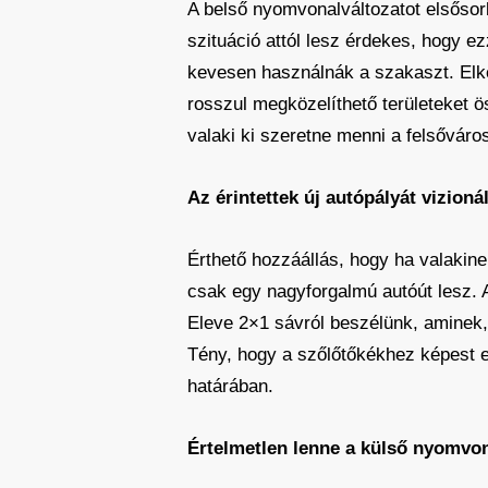
A belső nyomvonalváltozatot elsősorb
szituáció attól lesz érdekes, hogy e
kevesen használnák a szakaszt. Elker
rosszul megközelíthető területeket ö
valaki ki szeretne menni a felsőváro
Az érintettek új autópályát vizioná
Érthető hozzáállás, hogy ha valakine
csak egy nagyforgalmú autóút lesz. A
Eleve 2×1 sávról beszélünk, aminek, 
Tény, hogy a szőlőtőkékhez képest ez
határában.
Értelmetlen lenne a külső nyomvo