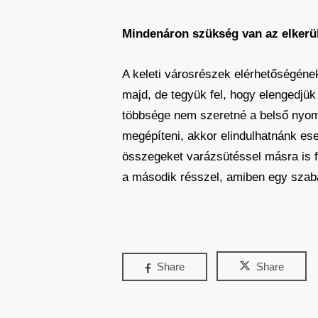
Mindenáron szükség van az elkerü
A keleti városrészek elérhetőségének
majd, de tegyük fel, hogy elengedjük 
többsége nem szeretné a belső nyomvo
megépíteni, akkor elindulhatnánk eset
összegeket varázsütéssel másra is f
a második résszel, amiben egy szab
Share
Share