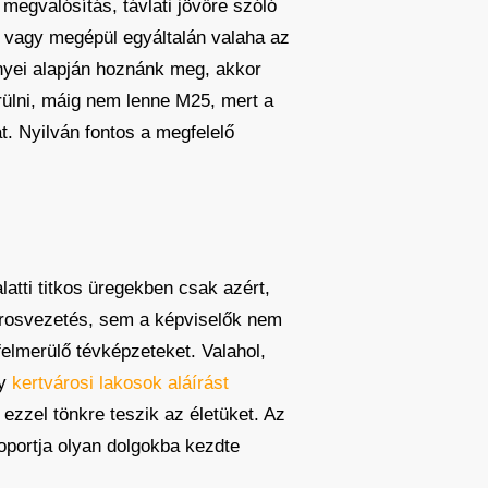
 megvalósítás, távlati jövőre szóló
 vagy megépül egyáltalán valaha az
ényei alapján hoznánk meg, akkor
ülni, máig nem lenne M25, mert a
t. Nyilván fontos a megfelelő
latti titkos üregekben csak azért,
árosvezetés, sem a képviselők nem
felmerülő tévképzeteket. Valahol,
gy
kertvárosi lakosok aláírást
s ezzel tönkre teszik az életüket. Az
oportja olyan dolgokba kezdte