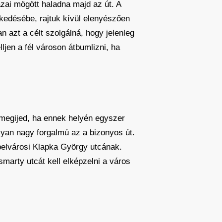
ázai mögött haladna majd az út. A
ekedésébe, rajtuk kívül elenyészően
 azt a célt szolgálná, hogy jelenleg
jen a fél városon átbumlizni, ha
ő megijed, ha ennek helyén egyszer
lyan nagy forgalmú az a bizonyos út.
 belvárosi Klapka György utcának.
marty utcát kell elképzelni a város