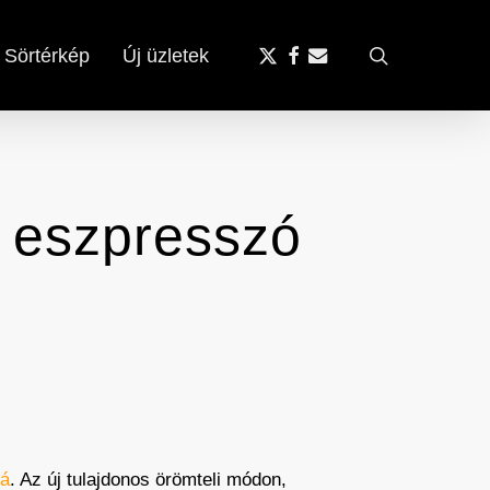
x-
facebook
email
search
Sörtérkép
Új üzletek
twitter
t eszpresszó
vá
. Az új tulajdonos örömteli módon,