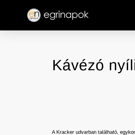
Skip
to
main
content
Kávézó nyíl
A Kracker udvarban található, egyko