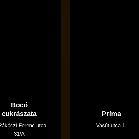
cukrászata
Bocó
Príma
cukrászata
Vasút utca 1.
 Rákóczi Ferenc utca
31/A