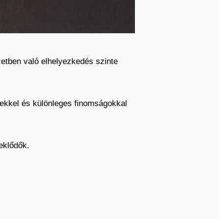
zetben való elhelyezkedés szinte
csekkel és különleges finomságokkal
eklődők.