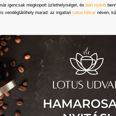
a már igencsak megkopott üzlethelyiséget, és
bárt nyitott
benn
 is vendéglátóhely marad: az ingatlan
Lotus Udvar
néven, káv