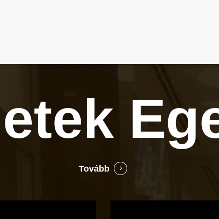
letek
Eg
Tovább
Bocó
Príma