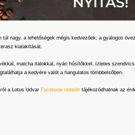
em túl nagy, a lehetőségek mégis kedvezőek; a gyalogos öve
terasz kialakítását.
vékkal, matcha italokkal, nyári hűsítőkkel, ízletes szendvi
gtalálhatja a kedvére valót a hangulatos tömbbelsőben.
okról a Lotus Udvar
Facebook oldalán
tájékozódhatnak az érd