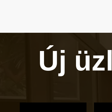
Új üz
OTBike