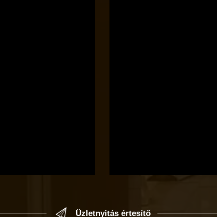
Üzletnyitás értesítő