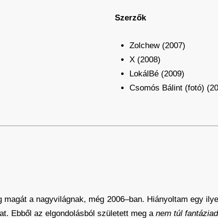
Szerzők
Zolchew (2007)
X (2008)
LokálBé (2009)
Csomós Bálint (fotó) (2
magát a nagyvilágnak, még 2006–ban. Hiányoltam egy ilyen o
at. Ebből az elgondolásból született meg a
nem túl fantázia