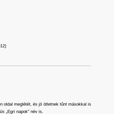
012)
ldal meglétét, és jó ötletnek tűnt másokkal is
dús
„Egri napok” név is.