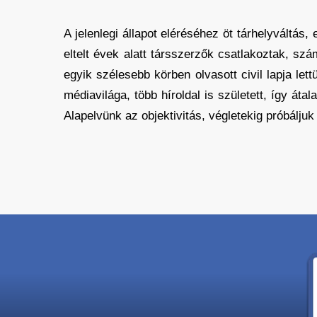
A jelenlegi állapot eléréséhez öt tárhelyváltás,
eltelt évek alatt társszerzők csatlakoztak, s
egyik szélesebb körben olvasott civil lapja l
médiavilága, több híroldal is született, így át
Alapelvünk az objektivitás, végletekig próbáljuk 