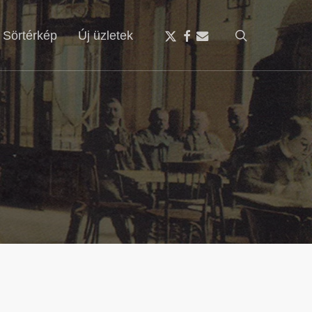
x-
facebook
email
search
Sörtérkép
Új üzletek
twitter