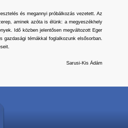
esztelés és megannyi próbálkozás vezetett. Az
szerep, aminek azóta is élünk: a megyeszékhely
ények. Idő közben jelentősen megváltozott Eger
i és gazdasági témákkal foglalkozunk elsősorban.
seit.
Sarusi-Kis Ádám