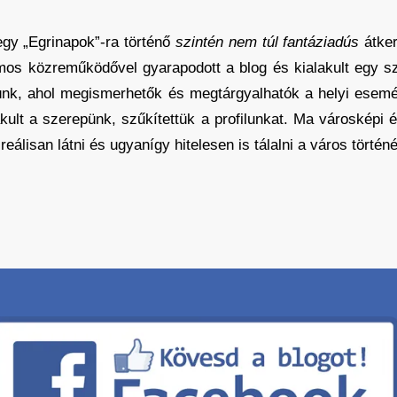
 egy „Egrinapok”-ra történő
szintén nem túl fantáziadús
átker
zámos közreműködővel gyarapodott a blog és kialakult egy 
ettünk, ahol megismerhetők és megtárgyalhatók a helyi esem
alakult a szerepünk, szűkítettük a profilunkat. Ma városkép
reálisan látni és ugyanígy hitelesen is tálalni a város történé