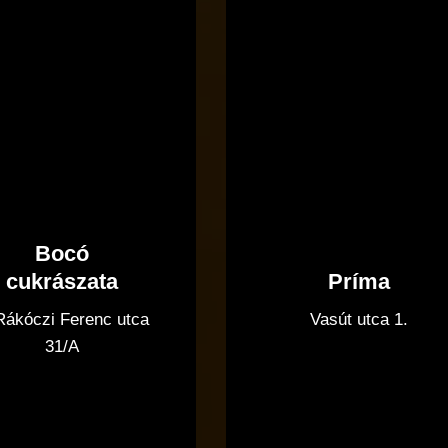
Bocó
Príma
cukrászata
Vasút utca 1.
 Rákóczi Ferenc utca
31/A