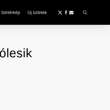
x-
facebook
email
search
Sörtérkép
Új üzletek
twitter
ólesik