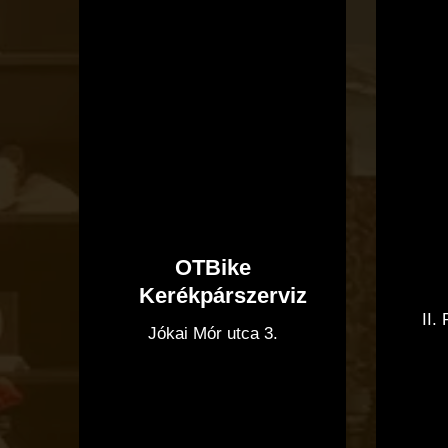
OTBike
Kerékpárszerviz
II.
Jókai Mór utca 3.