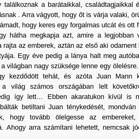
y találkoznak a barátaikkal, családtagjaikkal
nak . Arra vágyott, hogy őt is várja valaki, ör
e támadt, hogy keres egy forgalmas utcát és ott 
ogy hátha megkapja azt, amire a legjobban 
a rajta az emberek, aztán az első aki odament
tyája. Egy éve pedig a lánya halt meg autób
a világban nagy szüksége lenne egy ölelésre. 
Így kezdődött tehát, és azóta Juan Mann k
 a világ számos országában lelt követők
pedig így lett… Ebben akaratukon kívül is 
álták betiltani Juan ténykedését, mondván 
ák, hogy tovább ölelgesse az embereket,
rá. Ahogy arra számítani lehetett, nemcsak j