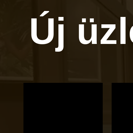
Új üz
OTBike
Kerékpárszerviz