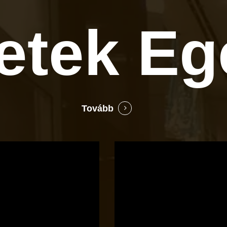
letek
Eg
Tovább
Bocó
Príma
cukrászata