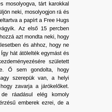
 és mosolyogva, tárt karokkal
üljön neki, mosolyogjon rá és
feltartva a papírt a Free Hugs
vágyik. Az első 15 percben
 hozzá azt mondta neki, hogy
alesetben és ahhoz, hogy ne
Így hát átölelték egymást és
ezdeményezésére született
re. Ő sem gondolta, hogy
nagy szerepük van, a helyi
hogy zavarja a járókelőket.
 de ráadásul elég komoly
óérzésű emberek ezrei, de a