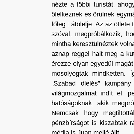
nézte a többi turistát, ahog
ölelkeznek és örülnek egymás
főleg : átölelje. Az az ötlet
szóval, megpróbálkozik, h
mintha keresztülnéztek voln
aznap reggel halt meg a ku
érezze olyan egyedül magát 
mosolyogtak mindketten. 
„Szabad ölelés” kampány
világmozgalmat indít el, 
hatóságoknak, akik megprób
Nemcsak hogy megtiltott
pénzbírságot is kiszabtak 
média is Juan mellé állt.