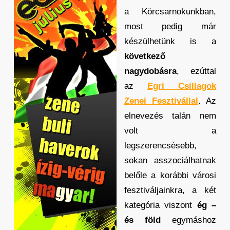
a Körcsarnokunkban,
most pedig már
készülhetünk is a
következő
nagydobásra
, ezúttal
az
Egri Csillagok
Zenei Fesztivállal
. Az
elnevezés talán nem
volt a
legszerencsésebb,
sokan asszociálhatnak
belőle a korábbi városi
fesztiváljainkra, a két
kategória viszont
ég –
és föld
egymáshoz