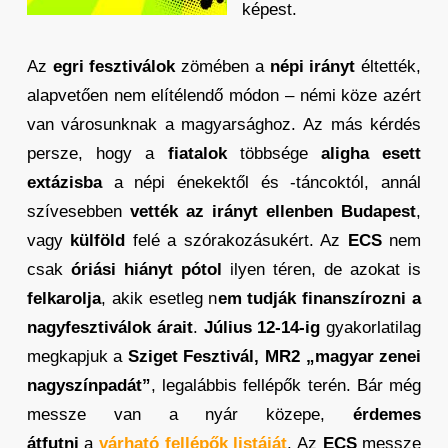
képest.
Az
egri fesztiválok
zömében a
népi irányt
éltették,
alapvetően nem elítélendő módon – némi köze azért
van városunknak a magyarsághoz. Az más kérdés
persze, hogy a
fiatalok
többsége
aligha esett
extázisba
a népi énekektől és -táncoktól, annál
szívesebben
vették az irányt ellenben Budapest
,
vagy
külföld
felé a szórakozásukért. Az
ECS
nem
csak
óriási hiányt pótol
ilyen téren, de azokat is
felkarolja
, akik esetleg n
em tudják finanszírozni a
nagyfesztiválok árait
.
Július 12-14-ig
gyakorlatilag
megkapjuk a
Sziget Fesztivál, MR2
„magyar zenei
nagyszínpadát”
, legalábbis fellépők terén. Bár még
messze van a nyár közepe,
érdemes
átfutni
a
várható fellépők listáját
. Az
ECS
messze