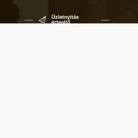
Üzletnyitás
értesítő
Ha megadod az email címedet,
levelet küldünk, amikor új elem kerül
fel az üzletfigyelő listára.
Email cím
*