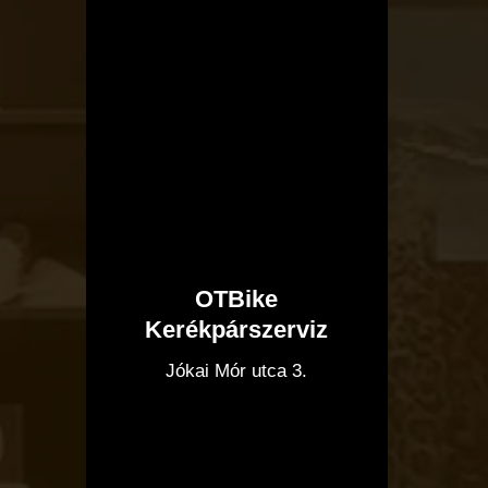
OTBike
Kerékpárszerviz
I
Jókai Mór utca 3.