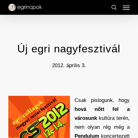
Menu
Skip
to
search
main
content
Új egri nagyfesztivál
2012. április 3.
Csak pislogunk, hogy
hová nőtt fel a
városunk
kultúra terén,
nem olyan rég még a
Pendulum
koncertezett