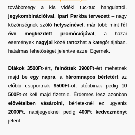
továbbmegy a kis vidéki tuc-tuc hangulattól,
jegykombinációival
,
Ipari Parkba tervezett
– nagy
közönségnek szóló
helyszínével
, már több mint
fél
éve megkezdett promóciójával
, a hazai
események
nagyjai
közé tartozhat a kategóriájában,
hatalmas lehetőséget jelentve ezzel Egernek.
Diákok 3500Ft
-ért,
felnőttek 3900Ft
-ért mehetnek
majd be
egy napra
, a
háromnapos bérletért
az
előbbi csoportnak
9500Ft
-ot, utóbbinak pedig
10
500Ft
-ot kell majd fizetnie. Érdemes lesz azonban
elővételben vásárolni
, bérleteknél ez ugyanis
2000Ft
, napijegyeknél pedig
400Ft
kedvezményt
jelent.