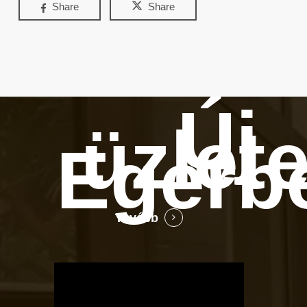
Share
Share
Új
üzlet
Egerb
Tovább
OTBike
Kerékpárszerviz