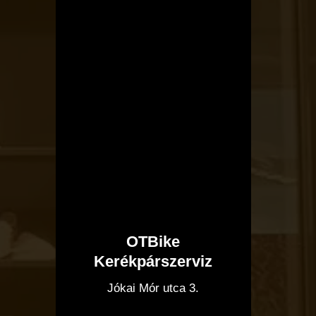
OTBike
Kerékpárszerviz
I
Jókai Mór utca 3.