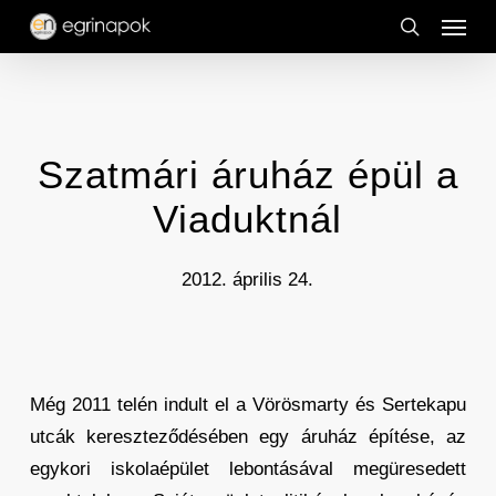
Menu
Skip
to
search
main
content
Szatmári áruház épül a
Viaduktnál
2012. április 24.
Még 2011 telén indult el a Vörösmarty és Sertekapu
utcák kereszteződésében egy áruház építése, az
egykori iskolaépület lebontásával megüresedett