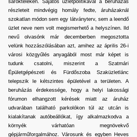
sarokteleken. Sajátos üzletpolitikával a beruházás
részleteit mindvégig homály fedte, áruházaknál
szokatlan módon sem egy látványterv, sem a leendő
üzlet neve nem volt megismerhető a helyszínen. lld
nevű olvasónk már decemberben megosztotta
velünk hozzászólásában azt, amihez az április 26-i
városi közgyűlés anyagából most már képet is
tudunk csatolni, miszerint a Szatmári
Épületgépészeti és Fürdőszoba Szaküzletlánc
telepszik le kétszintes épületével a területen. A
beruházás érdekessége, hogy a helyi lakossági
fórumon elhangzott kérések miatt az áruház
udvarában található parkolókon túl az utcán is
kialakítanak autóbeállókat, így alkalmazkodva a
környék várhatóan megnövekvő
gépjárműforgalmához. Városunk és egyben Heves