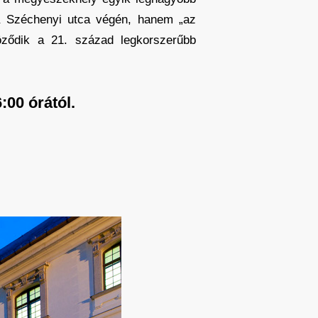
a Széchenyi utca végén, hanem „az
öződik a 21. század legkorszerűbb
00 órától.