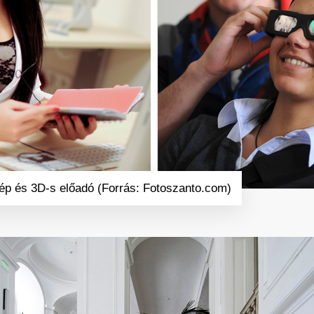
ép és 3D-s előadó (Forrás: Fotoszanto.com)