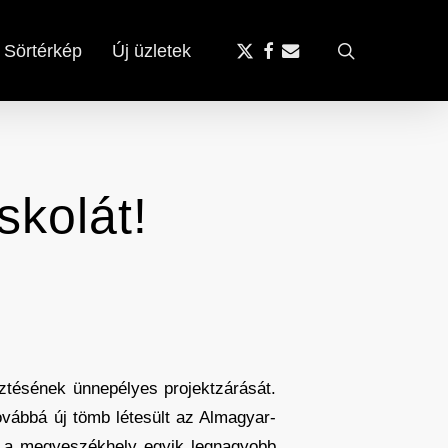
x-
facebook
email
search
Sörtérkép
Új üzletek
twitter
skolát!
sztésének ünnepélyes projektzárását.
továbbá új tömb létesült az Almagyar-
g a megyeszékhely egyik legnagyobb