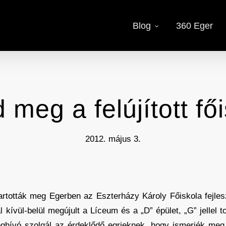
Blog
360 Eger
 meg a felújított fői
2012. május 3.
 tartották meg Egerben az Eszterházy Károly Főiskola fejle
al kívül-belül megújult a Líceum és a „D” épület, „G” jellel 
ghívó szolgál az érdeklődő egrieknek, hogy ismerjék me