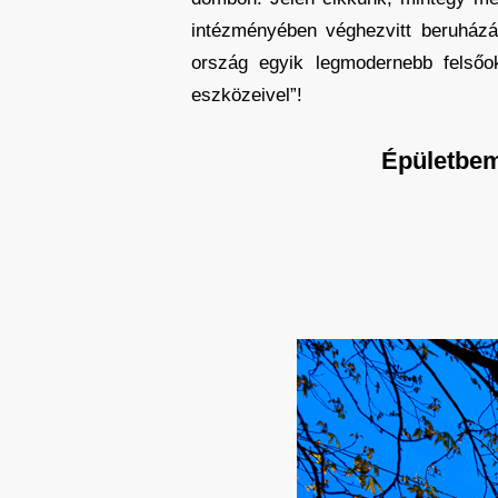
intézményében véghezvitt beruház
ország egyik legmodernebb felsőo
eszközeivel”!
Épületbem