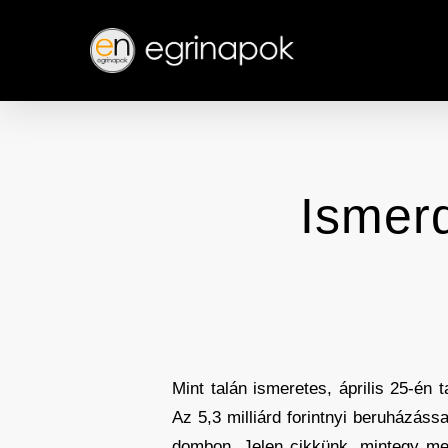
Skip
to
main
content
Ismerd
Mint talán ismeretes, április 25-én
Az 5,3 milliárd forintnyi beruházáss
dombon. Jelen cikkünk, mintegy me