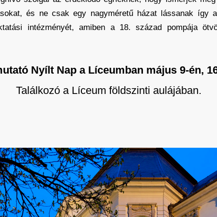
ásokat, és ne csak egy nagyméretű házat lássanak így 
ktatási intézményét, amiben a 18. század pompája ötv
utató Nyílt Nap a Líceumban május 9-én, 16:
Találkozó a Líceum földszinti aulájában.