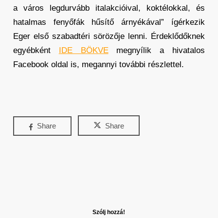
a város legdurvább italakcióival, koktélokkal, és
hatalmas fenyőfák hűsítő árnyékával” ígérkezik
Eger első szabadtéri sörözője lenni. Érdeklődőknek
egyébként
IDE BÖKVE
megnyílik a hivatalos
Facebook oldal is, megannyi további részlettel.
Share
Share
Szólj hozzá!