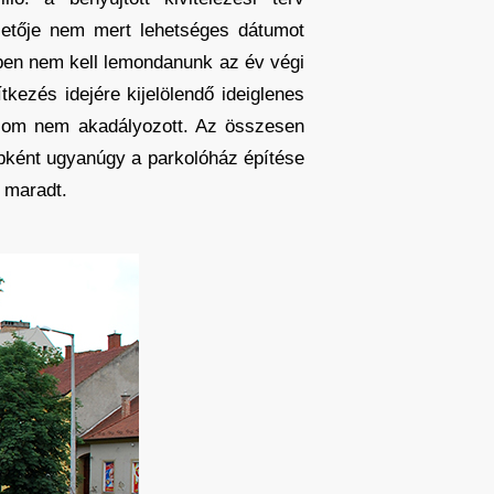
ezetője nem mert lehetséges dátumot
ben nem kell lemondanunk az év végi
kezés idejére kijelölendő ideiglenes
galom nem akadályozott. Az összesen
yébként ugyanúgy a parkolóház építése
. maradt.