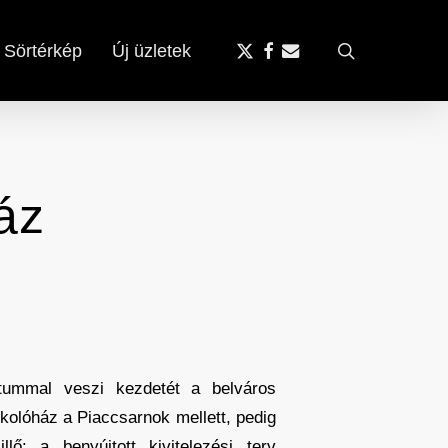
x-
facebook
email
search
Sörtérkép
Új üzletek
twitter
áz
tummal veszi kezdetét a belváros
rkolóház a Piaccsarnok mellett, pedig
 a benyújtott kivitelezési terv