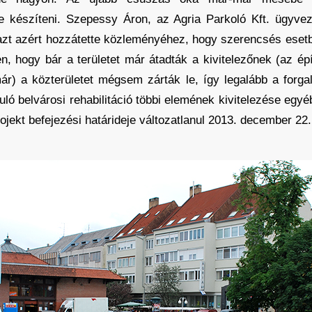
ette készíteni. Szepessy Áron, az Agria Parkoló Kft. ügyv
 azt azért hozzátette közleményéhez, hogy szerencsés eset
, hogy bár a területet már átadták a kivitelezőnek (az épít
ár) a közterületet mégsem zárták le, így legalább a for
suló belvárosi rehabilitáció többi elemének kivitelezése eg
ojekt befejezési határideje változatlanul 2013. december 22