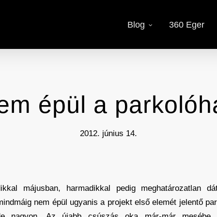
Blog
360 Eger
em épül a parkolóh
2012. június 14.
ikkal májusban, harmadikkal pedig meghatározatlan dá
mindmáig nem épül ugyanis a projekt első elemét jelentő pa
e nagyon. Az újabb csúszás oka már-már mesébe illő: