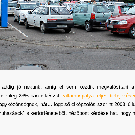
y addig jó nekünk, amíg el sem kezdik megvalósítani 
a jelenleg 23%-ban elkészült
villamospálya teljes befejezésé
gyközönségnek, hát… legelső elképzelés szerint 2003 júliu
ruházások” sikertörténeteiből, nézőpont kérdése hát, hogy 