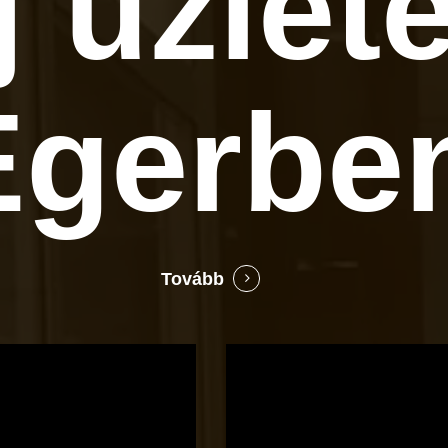
j üzlet
Egerbe
Tovább
Bocó
Príma
cukrászata