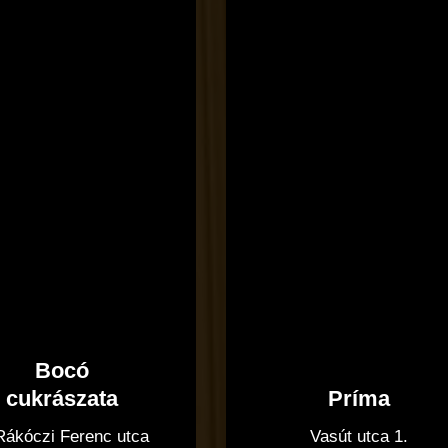
Bocó
Príma
cukrászata
Vasút utca 1.
 Rákóczi Ferenc utca