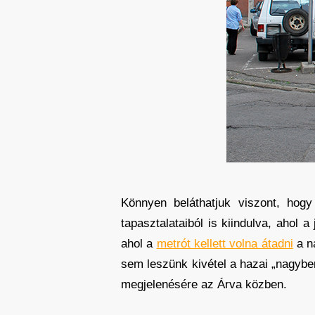
Könnyen beláthatjuk viszont, hog
tapasztalataiból is kiindulva, ahol 
ahol a
metrót kellett volna átadni
a na
sem leszünk kivétel a hazai „nagybe
megjelenésére az Árva közben.