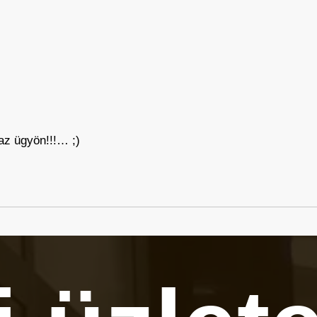
az ügyön!!!… ;)