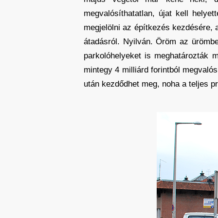
megvalósíthatatlan, újat kell hely
megjelölni az építkezés kezdésére,
átadásról. Nyilván. Öröm az ürömben
parkolóhelyeket is meghatározták m
mintegy 4 milliárd forintból megvaló
után kezdődhet meg, noha a teljes pr