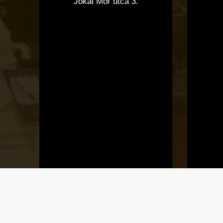
Jókai Mór utca 3.