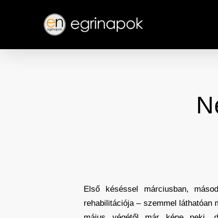
Skip
to
main
content
N
Első késéssel márciusban, másod
rehabilitációja – szemmel láthatóan 
május végétől már kéne neki, d