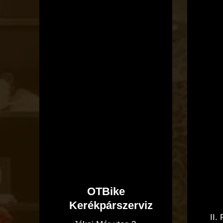
OTBike
Kerékpárszerviz
II.