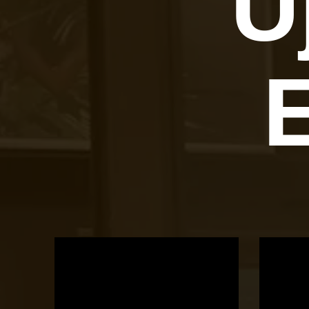
Ú
OTBike
Kerékpárszerviz