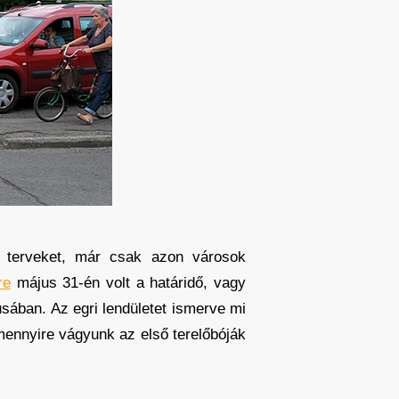
a terveket, már csak azon városok
re
május 31-én volt a határidő, vagy
sában. Az egri lendületet ismerve mi
mennyire vágyunk az első terelőbóják