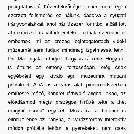
pedig látnivaló. Kézenfekvősége ellenére nem régen
szerzett felismerés ez nálunk, dacolva a nyugati
irányvonalakkal, ahol pár tízezer forintból előállított
attrakciókkal is valódi emléket tudnak szerezni az
embernek, mi az ország leglátogatottabb vidéki
múzeumát sem tudjuk mindmáig izgalmassá tenni.
De! Már legalább tudjuk, hogy azzá kéne. Hogy mit
is értünk az élmény fontosságán, elég csak
egyébként egy kiváló egri múzeumra mutatni
példaként. A Város a város alatt pincerendszerben
említésre méltó, konkrét látnivaló aligha akad, az
előadásmód mégis országos hírűvé tette a „hét
magyar csoda” egyikét. Mostanra a Líceum is
elindult ebbe az irányba, a Varázstorony interaktív
módon próbálja lekötni a gyerekeket, nem csak