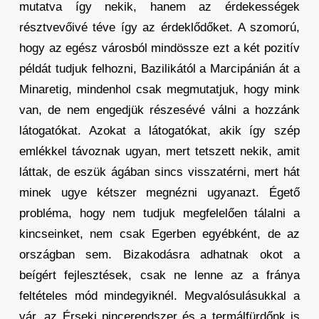
mutatva így nekik, hanem az érdekességek
résztvevőivé téve így az érdeklődőket. A szomorú,
hogy az egész városból mindössze ezt a két pozitív
példát tudjuk felhozni, Bazilikától a Marcipánián át a
Minaretig, mindenhol csak megmutatjuk, hogy mink
van, de nem engedjük részesévé válni a hozzánk
látogatókat. Azokat a látogatókat, akik így szép
emlékkel távoznak ugyan, mert tetszett nekik, amit
láttak, de eszük ágában sincs visszatérni, mert hát
minek ugye kétszer megnézni ugyanazt. Égető
probléma, hogy nem tudjuk megfelelően tálalni a
kincseinket, nem csak Egerben egyébként, de az
országban sem. Bizakodásra adhatnak okot a
beígért fejlesztések, csak ne lenne az a fránya
feltételes mód mindegyiknél. Megvalósulásukkal a
vár, az Érseki pincerendszer és a termálfürdőnk is