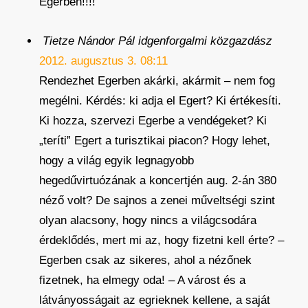
Egerben!!!!
Tietze Nándor Pál idgenforgalmi közgazdász
2012. augusztus 3. 08:11
Rendezhet Egerben akárki, akármit – nem fog
megélni. Kérdés: ki adja el Egert? Ki értékesíti.
Ki hozza, szervezi Egerbe a vendégeket? Ki
„teríti” Egert a turisztikai piacon? Hogy lehet,
hogy a világ egyik legnagyobb
hegedűvirtuózának a koncertjén aug. 2-án 380
néző volt? De sajnos a zenei műveltségi szint
olyan alacsony, hogy nincs a világcsodára
érdeklődés, mert mi az, hogy fizetni kell érte? –
Egerben csak az sikeres, ahol a nézőnek
fizetnek, ha elmegy oda! – A várost és a
látványosságait az egrieknek kellene, a saját