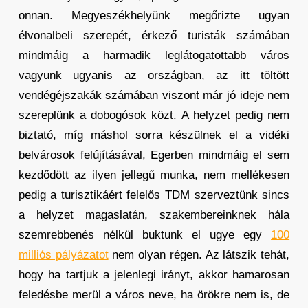
onnan. Megyeszékhelyünk megőrizte ugyan
élvonalbeli szerepét, érkező turisták számában
mindmáig a harmadik leglátogatottabb város
vagyunk ugyanis az országban, az itt töltött
vendégéjszakák számában viszont már jó ideje nem
szereplünk a dobogósok közt. A helyzet pedig nem
biztató, míg máshol sorra készülnek el a vidéki
belvárosok felújításával, Egerben mindmáig el sem
kezdődött az ilyen jellegű munka, nem mellékesen
pedig a turisztikáért felelős TDM szerveztünk sincs
a helyzet magaslatán, szakembereinknek hála
szemrebbenés nélkül buktunk el ugye egy
100
milliós pályázatot
nem olyan régen. Az látszik tehát,
hogy ha tartjuk a jelenlegi irányt, akkor hamarosan
feledésbe merül a város neve, ha örökre nem is, de