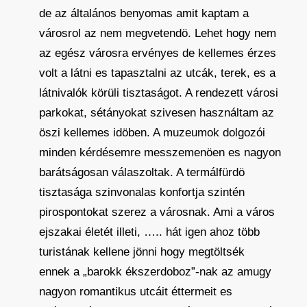
de az általános benyomas amit kaptam a
városrol az nem megvetendö. Lehet hogy nem
az egész városra ervényes de kellemes érzes
volt a látni es tapasztalni az utcák, terek, es a
látnivalók körüli tisztaságot. A rendezett városi
parkokat, sétányokat szivesen használtam az
öszi kellemes idöben. A muzeumok dolgozói
minden kérdésemre messzemenöen es nagyon
barátságosan válaszoltak. A termálfürdö
tisztasága szinvonalas konfortja szintén
pirospontokat szerez a városnak. Ami a város
ejszakai életét illeti, ….. hát igen ahoz több
turistának kellene jönni hogy megtöltsék
ennek a „barokk ékszerdoboz”-nak az amugy
nagyon romantikus utcáit éttermeit es