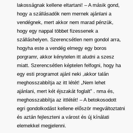
lakosságnak kellene eltartani! – A másik gond,
hogy a szállásadók nem mernek ajánlani a
vendégnek, mert akkor nem marad pénzük,
hogy egy nappal többet fizessenek a
szálláshelyen. Szerencsétlen nem gondol arra,
hogyha este a vendég elmegy egy boros
porgramr, akkor kénytelen itt aludni a szesz
miatt. Szerencsétlen képtelen felfogni, hogy ha
egy esti programot ajánl neki ,akkor talán
meghosszabbítja az itt létét! „Nem lehet
ajánlani, mert két éjszakát foglalt” . nma és,
meghosszabbítja az ittlétét! – A betokosodott
egri gondolkodást kellene először megváltoztatni
és aztán fejleszteni a várost és új kínálati
elemekkel megjelenni.