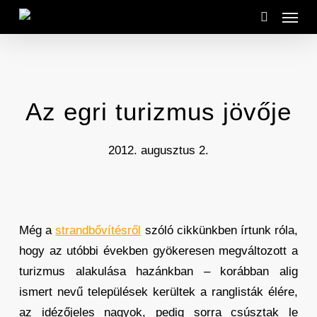
Menu
Skip
to
search
main
content
Az egri turizmus jövője
2012. augusztus 2.
Még a
strandbővítésről
szóló cikkünkben írtunk róla,
hogy az utóbbi években gyökeresen megváltozott a
turizmus alakulása hazánkban – korábban alig
ismert nevű települések kerültek a ranglisták élére,
az idézőjeles nagyok, pedig sorra csúsztak le