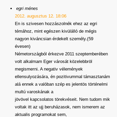
egri ménes
2012. augusztus 12. 18:06
En is szivesen hozzászolnék ehez az egri
témához, mint egészen kivülálló de mégis
nagyon kiváncsian érdekelt személy.(59
évesen)
Németországból érkezve 2011 szeptemberében
volt alkalmam Eger városát közelebbröl
megismerni. A negativ vélemények
ellensulyozására, én pozitivummal támasztanám
alá ennek a valóban szép es jelentös történelmi
multú varoskának a
jövövel kapcsolatos törekvéseit. Nem tudom mik
voltak itt az ujj beruházasok, nem ismerem az
aktualis programokat sem,