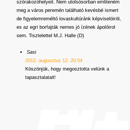
szórakozóhelyeit. Nem utolsósorban emliteném
meg a város peremén található kevésbé ismert
de figyelemreméltó lovaskultúránk képviselöiröl,
es az egri borfajták nemes jó ízének ápolóirol
sem. Tisztelettel M.J. Halle (D)
Sasi
2012. augusztus 12. 20:54
Köszönjük, hogy megosztotta velünk a
tapasztalatait!
Új