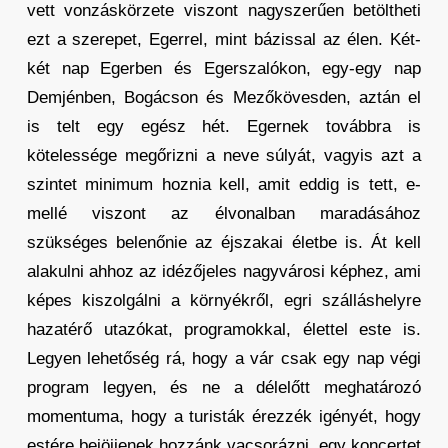
vett vonzáskörzete viszont nagyszerűen betöltheti
ezt a szerepet, Egerrel, mint bázissal az élen. Két-
két nap Egerben és Egerszalókon, egy-egy nap
Demjénben, Bogácson és Mezőkövesden, aztán el
is telt egy egész hét. Egernek továbbra is
kötelessége megőrizni a neve súlyát, vagyis azt a
szintet minimum hoznia kell, amit eddig is tett, e-
mellé viszont az élvonalban maradásához
szükséges belenőnie az éjszakai életbe is. Át kell
alakulni ahhoz az idézőjeles nagyvárosi képhez, ami
képes kiszolgálni a környékről, egri szálláshelyre
hazatérő utazókat, programokkal, élettel este is.
Legyen lehetőség rá, hogy a vár csak egy nap végi
program legyen, és ne a délelőtt meghatározó
momentuma, hogy a turisták érezzék igényét, hogy
estére bejöjjenek hozzánk vacsorázni, egy koncertet