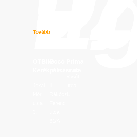
üz
E
Tovább
OTBike
Bocó
Príma
OTBike
Bocó
Príma
Kerékpárszerviz
cukrászata
Kerékpárszerviz
cukrászata
Vasút
Jókai
II.
utca
Mór
Rákóczi
1.
utca
Ferenc
3.
utca
31/A