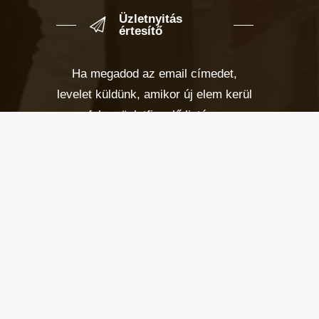
Üzletnyitás
értesítő
Ha megadod az email címedet,
levelet küldünk, amikor új elem kerül
fel az üzletfigyelő listára.
Email cím
*