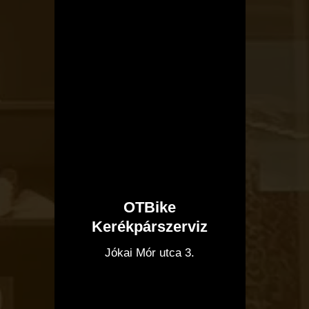
OTBike
Kerékpárszerviz
I
Jókai Mór utca 3.