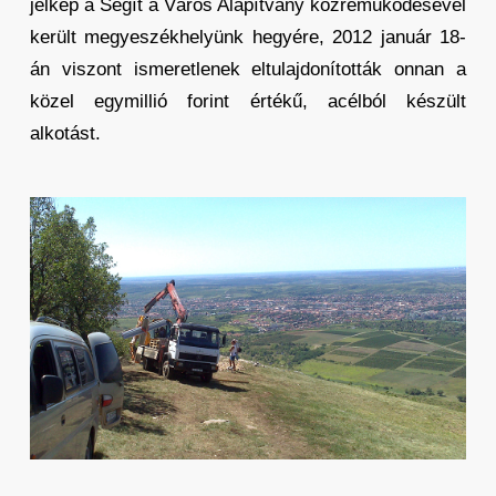
jelkép a Segít a Város Alapítvány közreműködésével
került megyeszékhelyünk hegyére, 2012 január 18-
án viszont ismeretlenek eltulajdonították onnan a
közel egymillió forint értékű, acélból készült
alkotást.