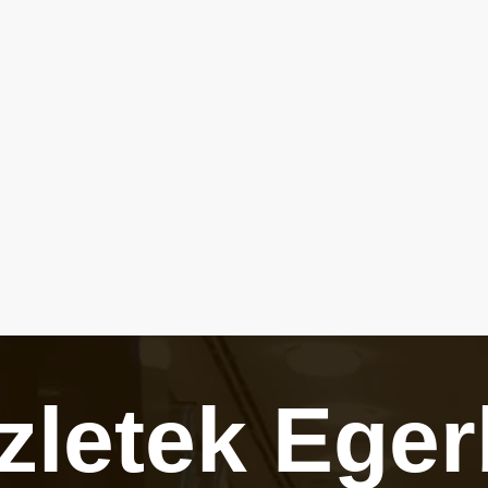
üzletek
Eger