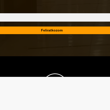
Városképi és gazdasági témák