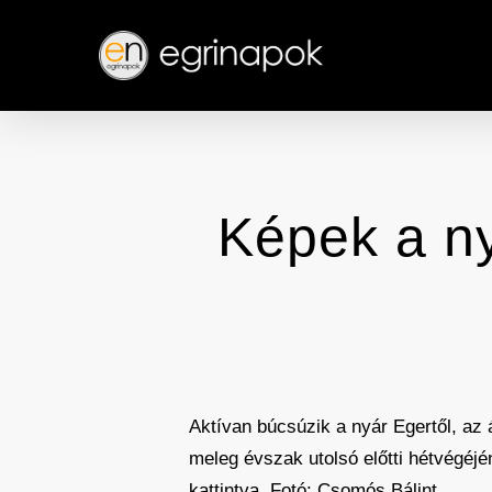
Skip
to
main
content
Képek a ny
Aktívan búcsúzik a nyár Egertől, az 
meleg évszak utolsó előtti hétvégéj
kattintva. Fotó: Csomós Bálint