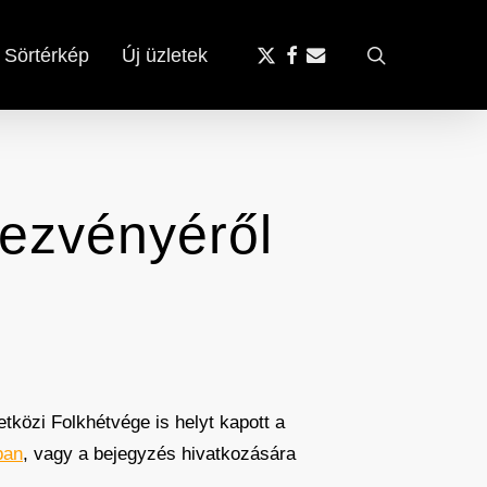
x-
facebook
email
search
Sörtérkép
Új üzletek
twitter
dezvényéről
tközi Folkhétvége is helyt kapott a
ban
, vagy a bejegyzés hivatkozására