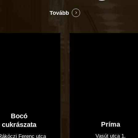
Tovább
Bocó
Príma
cukrászata
Bocó
Príma
cukrászata
Vasút utca 1.
 Rákóczi Ferenc utca