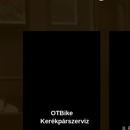
OTBike
Kerékpárszerviz
OTBike
Kerékpárszerviz
II.