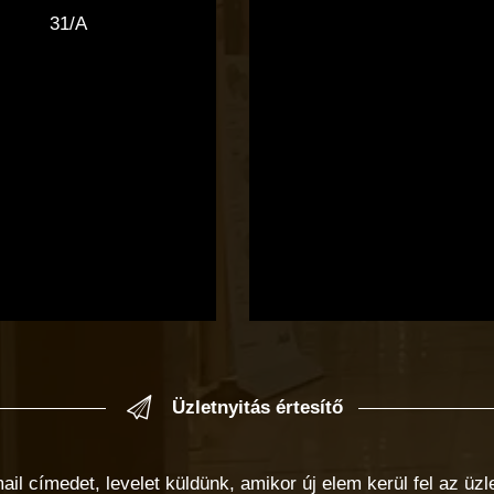
31/A
Üzletnyitás értesítő
 címedet, levelet küldünk, amikor új elem kerül fel az üzlet