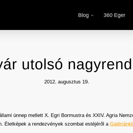
Blog
360 Eger
ár utolsó nagyren
2012. augusztus 19.
állami ünnep mellett X. Egri Bormustra és XXIV. Agria Nemze
én. Életképek a rendezvények szombat estéjéről a
Galériánk