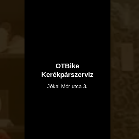
OTBike
Kerékpárszerviz
I
Jókai Mór utca 3.