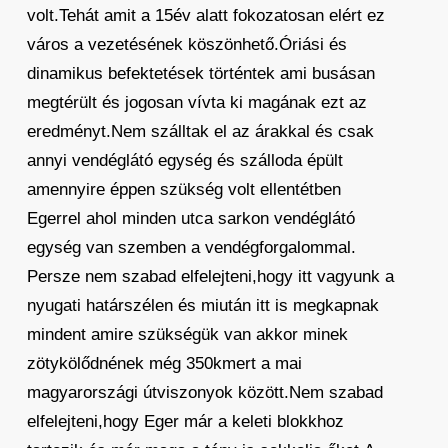
volt.Tehát amit a 15év alatt fokozatosan elért ez
város a vezetésének köszönhető.Óriási és
dinamikus befektetések történtek ami busásan
megtérült és jogosan vívta ki magának ezt az
eredményt.Nem szálltak el az árakkal és csak
annyi vendéglátó egység és szálloda épült
amennyire éppen szükség volt ellentétben
Egerrel ahol minden utca sarkon vendéglátó
egység van szemben a vendégforgalommal.
Persze nem szabad elfelejteni,hogy itt vagyunk a
nyugati határszélen és miután itt is megkapnak
mindent amire szükségük van akkor minek
zötykölődnének még 350kmert a mai
magyarországi útviszonyok között.Nem szabad
elfelejteni,hogy Eger már a keleti blokkhoz