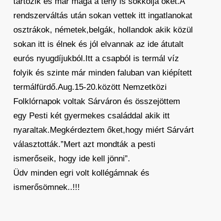
tartozik és már maga a tény is sokkolja őket.A
rendszerváltás után sokan vettek itt ingatlanokat
osztrákok, németek,belgák, hollandok akik közül
sokan itt is élnek és jól elvannak az ide átutalt
eurós nyugdíjukból.Itt a csapból is termál víz
folyik és szinte már minden faluban van kiépített
termálfürdő.Aug.15-20.között Nemzetközi
Folklórnapok voltak Sárváron és összejöttem
egy Pesti két gyermekes családdal akik itt
nyaraltak.Megkérdeztem őket,hogy miért Sárvárt
választották.”Mert azt mondták a pesti
ismerőseik, hogy ide kell jönni”.
Üdv minden egri volt kollégámnak és
ismerősömnek..!!!