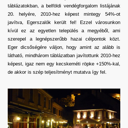
táblázatokban, a belföldi vendégforgalom listájának
20. helyére, 2010-hez képest mintegy 54%-ot
javítva, Egerszalók került fel! Ezzel városunkon
kívül ez az egyetlen település a megyéből, ami
szerepel a legnépszerűbb hazai célpontok közt.
Eger dicsőségére váljon, hogy amint az alább is
látható, mindhárom táblázatban javítottunk 2010-hez
képest, igaz nem egy kecskeméti röpke +150%-kal,
de akkor is szép teljesítményt mutatva így fel.