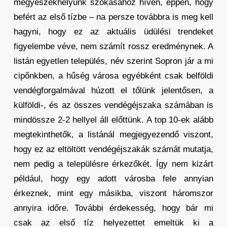
megyeszékhelyünk szokásához híven, éppen, hogy
befért az első tízbe – na persze továbbra is meg kell
hagyni, hogy ez az aktuális üdülési trendeket
figyelembe véve, nem számít rossz eredménynek. A
listán egyetlen település, név szerint Sopron jár a mi
cipőnkben, a hűség városa egyébként csak belföldi
vendégforgalmával húzott el tőlünk jelentősen, a
külföldi-, és az összes vendégéjszaka számában is
mindössze 2-2 hellyel áll előttünk. A top 10-ek alább
megtekinthetők, a listánál megjegyezendő viszont,
hogy ez az eltöltött vendégéjszakák számát mutatja,
nem pedig a településre érkezőkét. Így nem kizárt
például, hogy egy adott városba fele annyian
érkeznek, mint egy másikba, viszont háromszor
annyira időre. További érdekesség, hogy bár mi
csak az első tíz helyezettet emeltük ki a