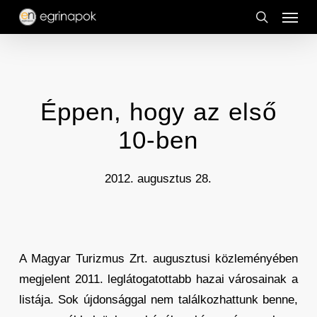
Menu
Skip
to
search
main
content
Éppen, hogy az első
10-ben
2012. augusztus 28.
A Magyar Turizmus Zrt. augusztusi közleményében
megjelent 2011. leglátogatottabb hazai városainak a
listája. Sok újdonsággal nem találkozhattunk benne,