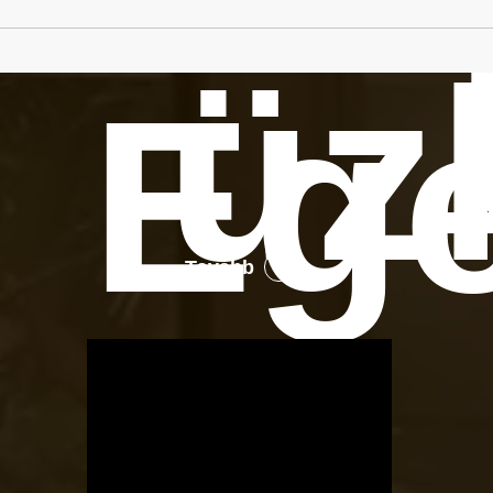
üz
Eg
Tovább
OTBike
Kerékpárszerviz