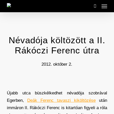
Menu
Skip
to
search
main
content
Névadója költözött a II.
Rákóczi Ferenc útra
2012. október 2.
Újabb utca büszkélkedhet névadója szobrával
Egerben,
Deák Ferenc tavaszi kiköltözése
után
immáron II. Rákóczi Ferenc is kitartóan figyeli a róla