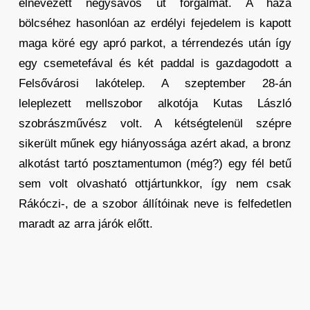
elnevezett négysávos út forgalmát. A haza
bölcséhez hasonlóan az erdélyi fejedelem is kapott
maga köré egy apró parkot, a térrendezés után így
egy csemetefával és két paddal is gazdagodott a
Felsővárosi lakótelep. A szeptember 28-án
leleplezett mellszobor alkotója Kutas László
szobrászművész volt. A kétségtelenül szépre
sikerült műnek egy hiányossága azért akad, a bronz
alkotást tartó posztamentumon (még?) egy fél betű
sem volt olvasható ottjártunkkor, így nem csak
Rákóczi-, de a szobor állítóinak neve is felfedetlen
maradt az arra járók előtt.