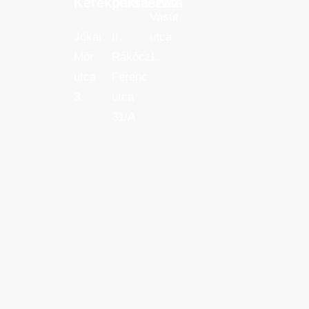
Kerékpárszerviz
cukrászata
Kerékpárszerviz
cukrászata
Vasút
Jókai
II.
utca
Mór
Rákóczi
1.
utca
Ferenc
3.
utca
31/A