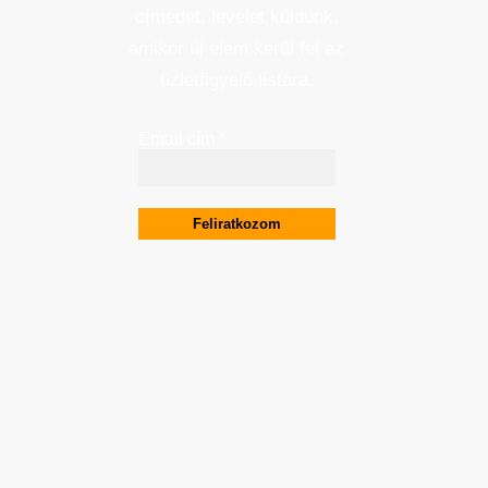
címedet, levelet küldünk,
amikor új elem kerül fel az
üzletfigyelő listára.
Email cím
*