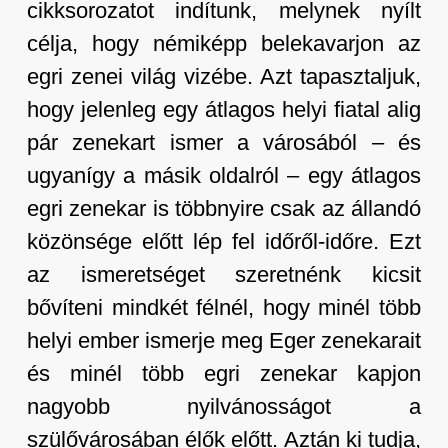
cikksorozatot indítunk, melynek nyílt
célja, hogy némiképp belekavarjon az
egri zenei világ vizébe. Azt tapasztaljuk,
hogy jelenleg egy átlagos helyi fiatal alig
pár zenekart ismer a városából – és
ugyanígy a másik oldalról – egy átlagos
egri zenekar is többnyire csak az állandó
közönsége előtt lép fel időről-időre. Ezt
az ismeretséget szeretnénk kicsit
bővíteni mindkét félnél, hogy minél több
helyi ember ismerje meg Eger zenekarait
és minél több egri zenekar kapjon
nagyobb nyilvánosságot a
szülővárosában élők előtt. Aztán ki tudja,