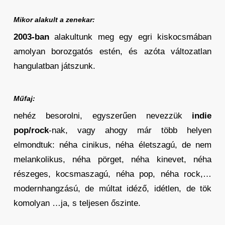
Mikor alakult a zenekar:
2003-ban
alakultunk meg egy egri kiskocsmában
amolyan borozgatós estén, és azóta változatlan
hangulatban játszunk.
Műfaj:
nehéz besorolni, egyszerűen nevezzük
indie
pop/rock
-nak, vagy ahogy már több helyen
elmondtuk: néha cinikus, néha életszagú, de nem
melankolikus, néha pörget, néha kinevet, néha
részeges, kocsmaszagú, néha pop, néha rock,…
modernhangzású, de múltat idéző, idétlen, de tök
komolyan …ja, s teljesen őszinte.