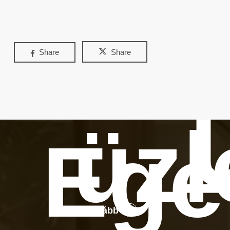
Share
Share
üzl
Ege
Tovább