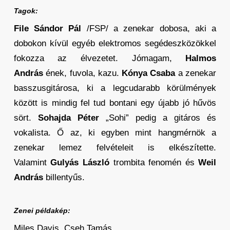
Tagok:
File Sándor Pál
/FSP/ a zenekar dobosa, aki a
dobokon kívül egyéb elektromos segédeszközökkel
fokozza az élvezetet. Jómagam,
Halmos
András
ének, fuvola, kazu.
Kónya Csaba
a zenekar
basszusgitárosa, ki a legcudarabb körülmények
között is mindig fel tud bontani egy újabb jó hűvös
sört.
Sohajda Péter
„Sohi” pedig a gitáros és
vokalista. Ő az, ki egyben mint hangmérnök a
zenekar lemez felvételeit is elkészítette.
Valamint
Gulyás László
trombita fenomén és
Weil
András
billentyűs.
Zenei példakép:
Miles Davis, Cseh Tamás