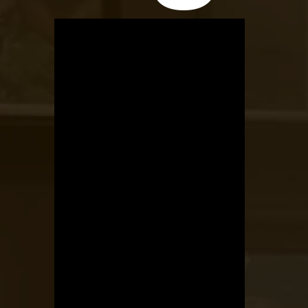
OTBike
Kerékpárszerviz