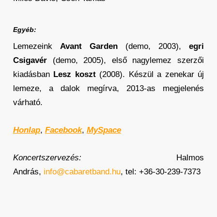
Egyéb:
Lemezeink
Avant Garden
(demo, 2003),
egri
Csigavér
(demo, 2005), első nagylemez szerzői
kiadásban
Lesz koszt
(2008). Készül a zenekar új
lemeze, a dalok megírva, 2013-as megjelenés
várható.
Honlap
,
Facebook
,
MySpace
Koncertszervezés:
Halmos
András,
info@cabaretband.hu
, tel: +36-30-239-7373