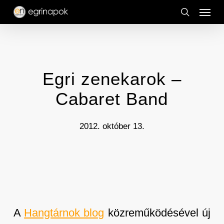
Menu
Skip
to
search
main
content
Egri zenekarok –
Cabaret Band
2012. október 13.
A
Hangtárnok blog
közreműködésével új