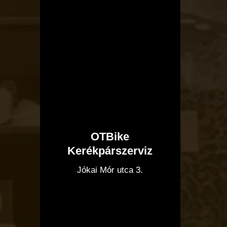
OTBike
Kerékpárszerviz
I
Jókai Mór utca 3.