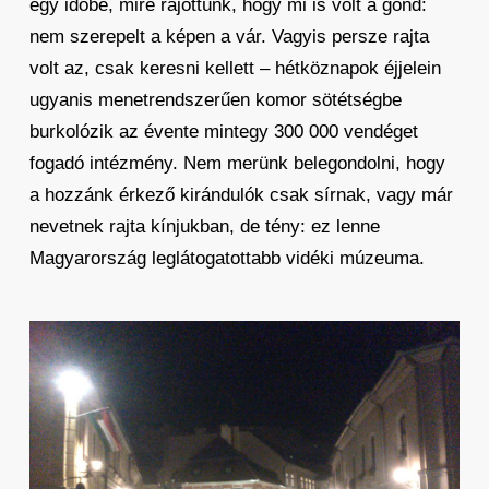
egy időbe, mire rájöttünk, hogy mi is volt a gond:
nem szerepelt a képen a vár. Vagyis persze rajta
volt az, csak keresni kellett – hétköznapok éjjelein
ugyanis menetrendszerűen komor sötétségbe
burkolózik az évente mintegy 300 000 vendéget
fogadó intézmény. Nem merünk belegondolni, hogy
a hozzánk érkező kirándulók csak sírnak, vagy már
nevetnek rajta kínjukban, de tény: ez lenne
Magyarország leglátogatottabb vidéki múzeuma.