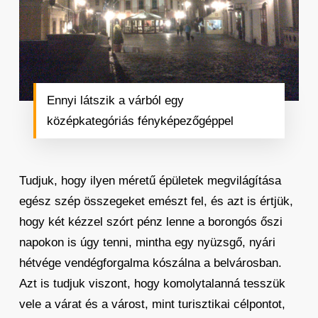
Ennyi látszik a várból egy
középkategóriás fényképezőgéppel
Tudjuk, hogy ilyen méretű épületek megvilágítása
egész szép összegeket emészt fel, és azt is értjük,
hogy két kézzel szórt pénz lenne a borongós őszi
napokon is úgy tenni, mintha egy nyüzsgő, nyári
hétvége vendégforgalma kószálna a belvárosban.
Azt is tudjuk viszont, hogy komolytalanná tesszük
vele a várat és a várost, mint turisztikai célpontot,