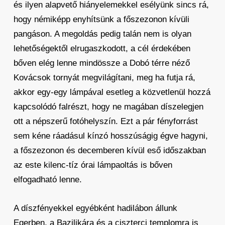
és ilyen alapvető hiányelemekkel esélyünk sincs rá,
hogy némiképp enyhítsünk a főszezonon kívüli
pangáson. A megoldás pedig talán nem is olyan
lehetőségektől elrugaszkodott, a cél érdekében
bőven elég lenne mindössze a Dobó térre néző
Kovácsok tornyát megvilágítani, meg ha futja rá,
akkor egy-egy lámpával esetleg a közvetlenül hozzá
kapcsolódó falrészt, hogy ne magában díszelegjen
ott a népszerű fotóhelyszín. Ezt a pár fényforrást
sem kéne ráadásul kínzó hosszúságig égve hagyni,
a főszezonon és decemberen kívül eső időszakban
az este kilenc-tíz órai lámpaoltás is bőven
elfogadható lenne.
A díszfényekkel egyébként hadilábon állunk
Egerben, a Bazilikára és a ciszterci templomra is