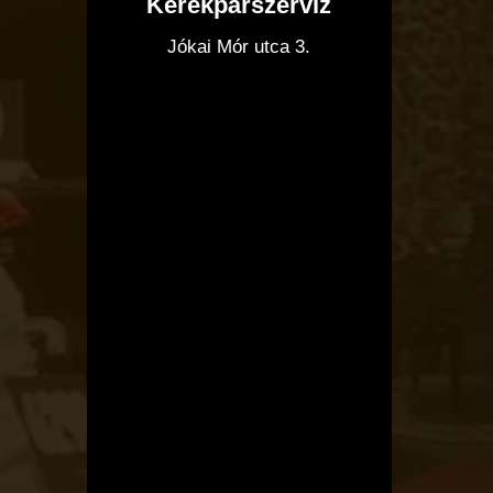
Kerékpárszerviz
I
Jókai Mór utca 3.