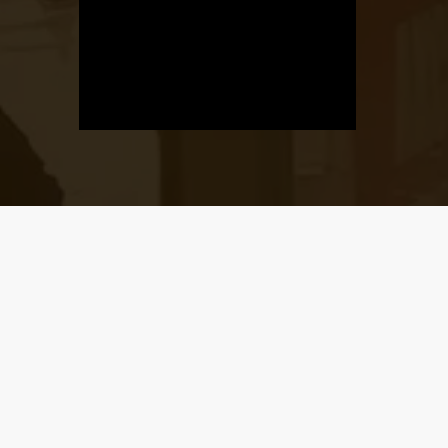
Üzletnyitás
értesítő
Ha megadod az email címedet,
levelet küldünk, amikor új elem kerül
fel az üzletfigyelő listára.
Email cím
*