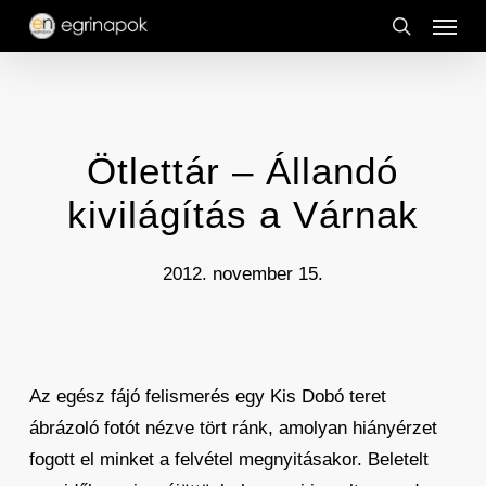
Menu
Skip
to
search
main
content
Ötlettár – Állandó
kivilágítás a Várnak
2012. november 15.
Az egész fájó felismerés egy Kis Dobó teret
ábrázoló fotót nézve tört ránk, amolyan hiányérzet
fogott el minket a felvétel megnyitásakor. Beletelt