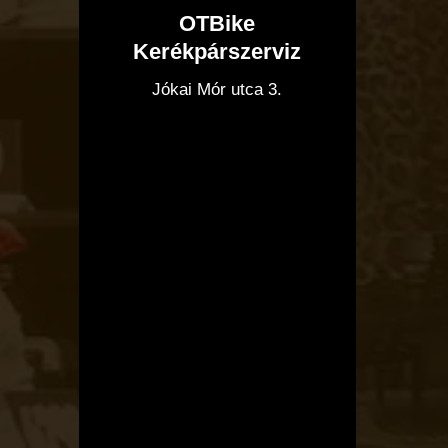
OTBike
Kerékpárszerviz
I
Jókai Mór utca 3.