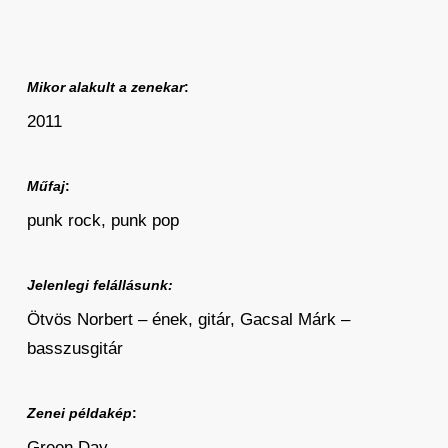
Mikor alakult a zenekar
:
2011
Műfaj
:
punk rock, punk pop
Jelenlegi felállásunk:
Ötvös Norbert – ének, gitár, Gacsal Márk –
basszusgitár
Zenei példakép
:
Green Day