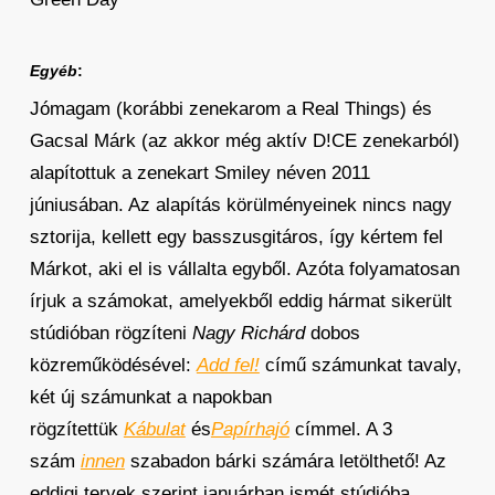
Egyéb
:
Jómagam (korábbi zenekarom a Real Things) és
Gacsal Márk (az akkor még aktív D!CE zenekarból)
alapítottuk a zenekart Smiley néven 2011
júniusában. Az alapítás körülményeinek nincs nagy
sztorija, kellett egy basszusgitáros, így kértem fel
Márkot, aki el is vállalta egyből. Azóta folyamatosan
írjuk a számokat, amelyekből eddig hármat sikerült
stúdióban rögzíteni
Nagy Richárd
dobos
közreműködésével:
Add fel!
című számunkat tavaly,
két új számunkat a napokban
rögzítettük
Kábulat
és
Papírhajó
címmel. A 3
szám
innen
szabadon bárki számára letölthető! Az
eddigi tervek szerint januárban ismét stúdióba