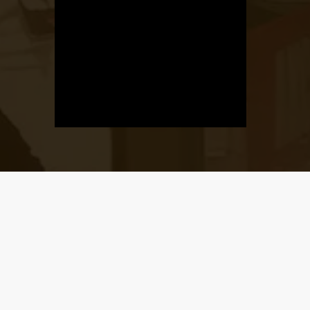
Üzletnyitás
értesítő
Ha megadod az email címedet,
levelet küldünk, amikor új elem kerül
fel az üzletfigyelő listára.