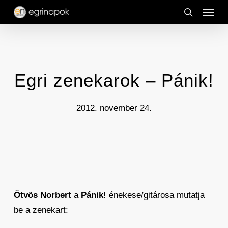
Menu
Skip
to
search
main
content
Egri zenekarok – Pánik!
2012. november 24.
Ötvös Norbert
a
Pánik!
énekese/gitárosa mutatja
be a zenekart: