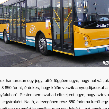
lesz hamarosan egy jegy, attól függően ugye, hogy hol váltju
k 3 850 forint, érdekes, hogy külön veszik a nyugdíjasokat a 
yfaluban”. Pesten sem szabad elfelejteni ugye, hogy színvona
egyárakért. Na jó, a levegőben rész 850 forintba kerül egy 
, amit egy ezresért lovagolhat meg egy felnőtt – ezt amolya