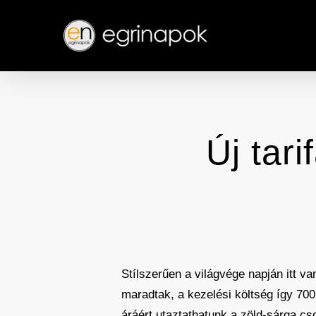
Skip
to
main
content
Új tar
Stílszerűen a világvége napján itt va
maradtak, a kezelési költség így 700 
áráért utaztathatunk a zöld-sárga c