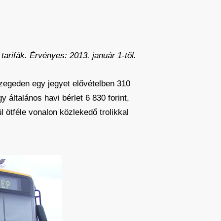
arifák. Érvényes: 2013. január 1-től.
zegeden egy jegyet elővételben 310
 általános havi bérlet 6 830 forint,
 ötféle vonalon közlekedő trolikkal