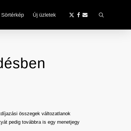
x-
facebook
email
search
Sörtérkép
Új üzletek
twitter
edésben
ótdíjazási összegek változatlanok
kutyát pedig továbbra is egy menetjegy