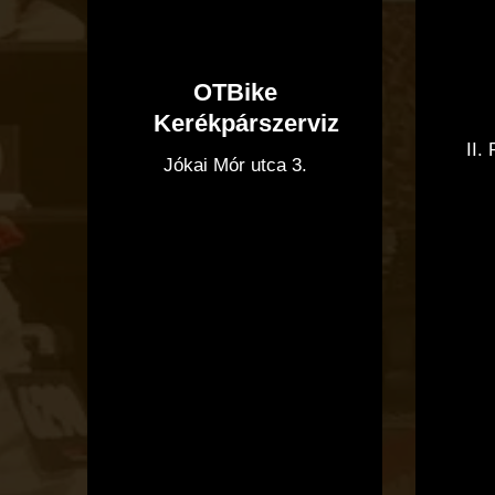
OTBike
Kerékpárszerviz
II.
Jókai Mór utca 3.