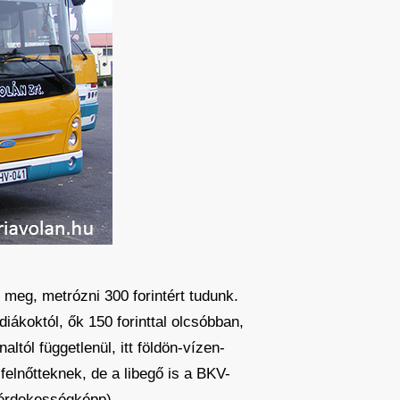
k meg, metrózni 300 forintért tudunk.
diákoktól, ők 150 forinttal olcsóbban,
ltól függetlenül, itt földön-vízen-
felnőtteknek, de a libegő is a BKV-
n érdekességképp).