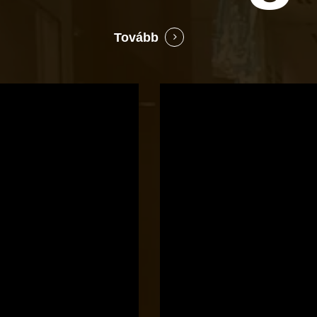
Tovább
Bocó
Príma
cukrászata