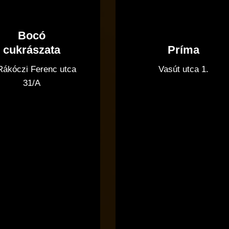
Bocó
Príma
cukrászata
Vasút utca 1.
 Rákóczi Ferenc utca
31/A