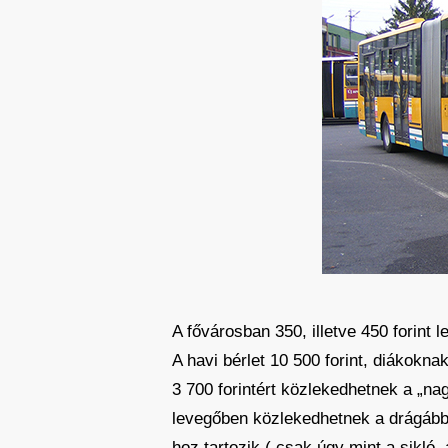
A fővárosban 350, illetve 450 forint 
A havi bérlet 10 500 forint, diákokna
3 700 forintért közlekedhetnek a „nag
levegőben közlekedhetnek a drágább j
hoz tartozik ( csak úgy mint a sikló