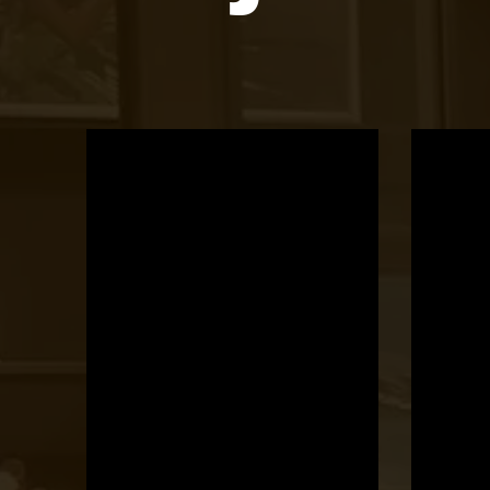
OTBike
Kerékpárszerviz