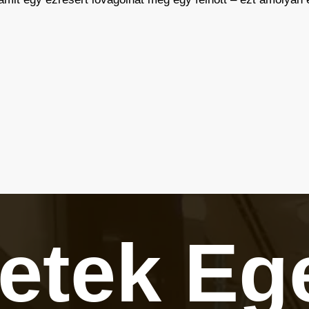
letek
Eg