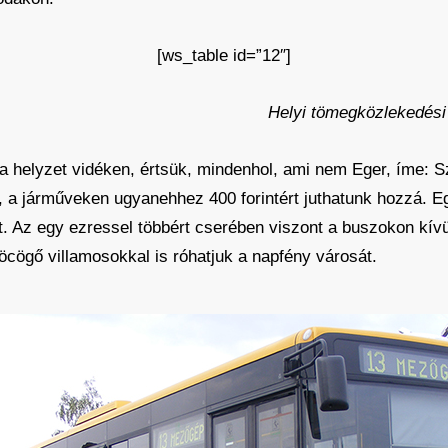
[ws_table id=”12″]
Helyi tömegközlekedési t
 helyzet vidéken, értsük, mindenhol, ami nem Eger, íme: S
, a járműveken ugyanehhez 400 forintért juthatunk hozzá. Egy
t. Az egy ezressel többért cserében viszont a buszokon kívül
öcögő villamosokkal is róhatjuk a napfény városát.