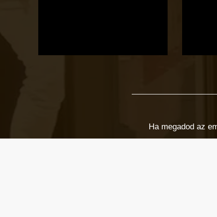
Ha megadod az email
Email cím
*