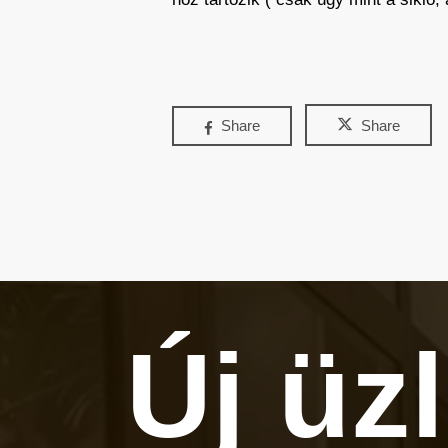
Share
Share
Új üz