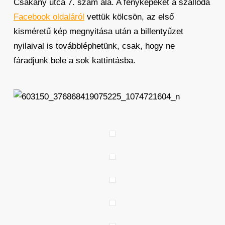
Csákány utca 7. szám alá. A fényképeket a szálloda
Facebook oldaláról
vettük kölcsön, az első
kisméretű kép megnyitása után a billentyűzet
nyilaival is továbbléphetünk, csak, hogy ne
fáradjunk bele a sok kattintásba.