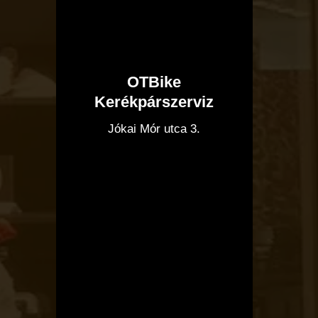
OTBike
Kerékpárszerviz
I
Jókai Mór utca 3.