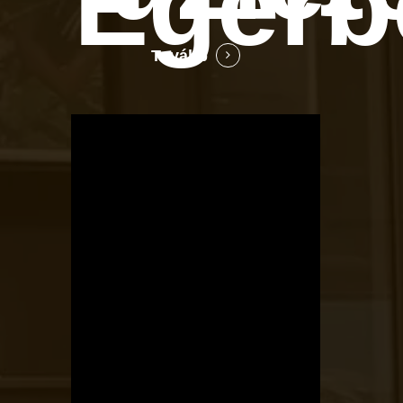
Egerb
Tovább
OTBike
Kerékpárszerviz