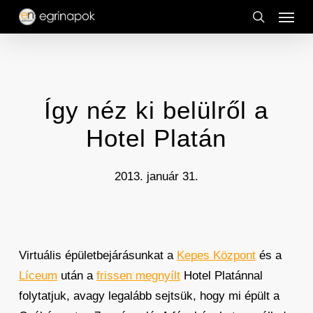
Menu
Skip
to
search
main
content
Így néz ki belülről a
Hotel Platán
2013. január 31.
Virtuális épületbejárásunkat a
Kepes Központ
és a
Líceum
után a
frissen megnyílt
Hotel Platánnal
folytatjuk, avagy legalább sejtsük, hogy mi épült a