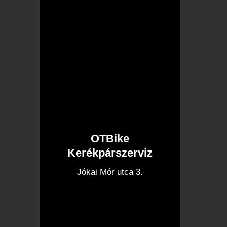
OTBike
Kerékpárszerviz
I
Jókai Mór utca 3.