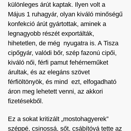
különleges árút kaptak. Ilyen volt a
Május 1 ruhagyár, olyan kiváló minőségű
konfekció árút gyártottak, aminek a
legnagyobb részét exportálták,
hihetetlen, de még nyugatra is. A Tisza
cipőgyár, valódi bőr, szép fazonú cipői,
kiváló női, férfi pamut fehérneműket
árultak, és az elegáns szövet
férfiöltönyök, és mind ezt, elfogadható
áron meg lehetett venni, az akkori
fizetésekből.
Ez a sokat kritizált „mostohagyerek”
széppé, csinossá, sőt, csábítóvá tette az