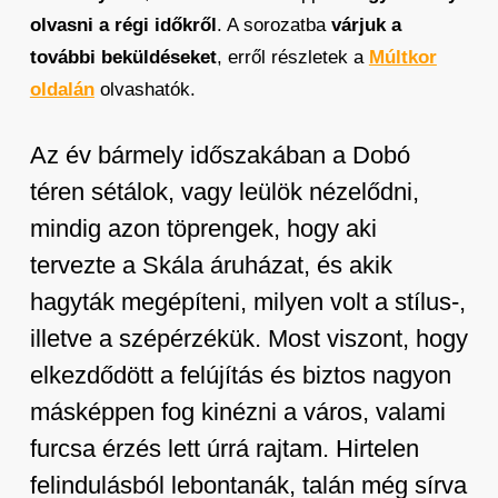
olvasni a régi időkről
. A sorozatba
várjuk a
további beküldéseket
, erről részletek a
Múltkor
oldalán
olvashatók.
Az év bármely időszakában a Dobó
téren sétálok, vagy leülök nézelődni,
mindig azon töprengek, hogy aki
tervezte a Skála áruházat, és akik
hagyták megépíteni, milyen volt a stílus-,
illetve a szépérzékük. Most viszont, hogy
elkezdődött a felújítás és biztos nagyon
másképpen fog kinézni a város, valami
furcsa érzés lett úrrá rajtam. Hirtelen
felindulásból lebontanák, talán még sírva