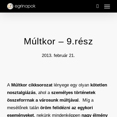
Menu
Skip
to
search
main
content
Múltkor – 9.rész
2013. február 21.
A
Múltkor cikksorozat
lényege egy olyan
kötetlen
nosztalgiázás
, ahol a
személyes történetek
összeforrnak a városunk múltjával
. Míg a
mesélőnek talán
öröm felidézni az egykori
eseményeket
, nekünk mindenképpen
nagy élmény