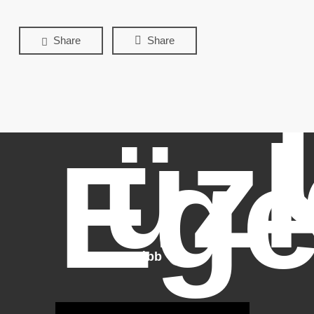
Share
Share
üzl
Ege
Tovább
OTBike