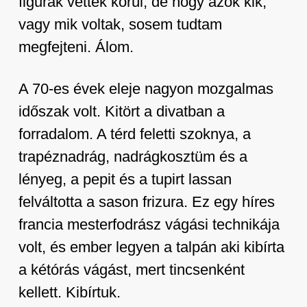
figurák vettek körül, de hogy azok kik,
vagy mik voltak, sosem tudtam
megfejteni. Álom.
A 70-es évek eleje nagyon mozgalmas
időszak volt. Kitört a divatban a
forradalom. A térd feletti szoknya, a
trapéznadrág, nadrágkosztüm és a
lényeg, a pepit és a tupirt lassan
felváltotta a sason frizura. Ez egy híres
francia mesterfodrász vágási technikája
volt, és ember legyen a talpán aki kibírta
a kétórás vágást, mert tincsenként
kellett. Kibírtuk.