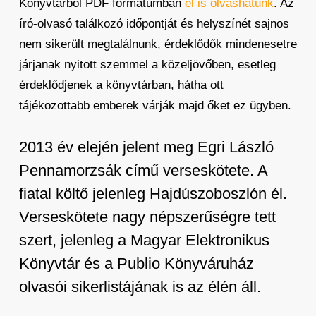
Könyvtárból PDF formátumban
el is olvashatunk
. Az
író-olvasó találkozó időpontját és helyszínét sajnos
nem sikerült megtalálnunk, érdeklődők mindenesetre
járjanak nyitott szemmel a közeljövőben, esetleg
érdeklődjenek a könyvtárban, hátha ott
tájékozottabb emberek várják majd őket ez ügyben.
2013 év elején jelent meg Egri László
Pennamorzsák című verseskötete. A
fiatal költő jelenleg Hajdúszoboszlón él.
Verseskötete nagy népszerűségre tett
szert, jelenleg a Magyar Elektronikus
Könyvtár és a Publio Könyváruház
olvasói sikerlistájának is az élén áll.