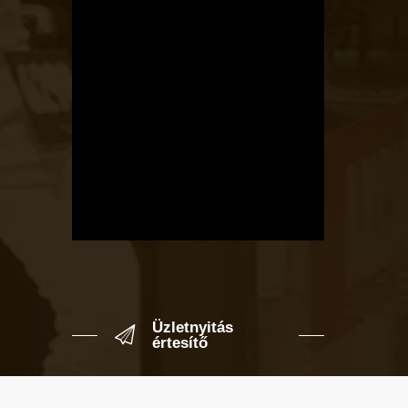
Üzletnyitás
értesítő
Ha megadod az email címedet,