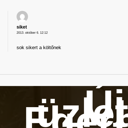
siket
2013. október 6. 12:12
sok sikert a költőnek
Új
üzle
Eger