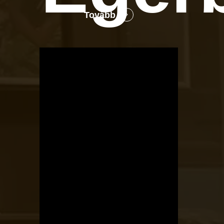
Tovább
OTBike
Kerékpárszerviz