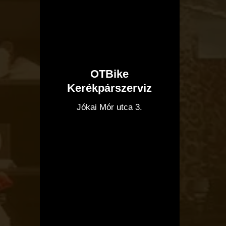
OTBike
Kerékpárszerviz
I
Jókai Mór utca 3.