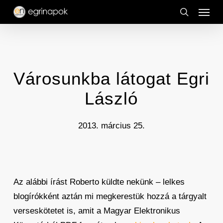
Menu
Skip
to
search
main
content
Városunkba látogat Egri
László
2013. március 25.
Az alábbi írást Roberto küldte nekünk – lelkes
blogírókként aztán mi megkerestük hozzá a tárgyalt
verseskötetet is, amit a Magyar Elektronikus