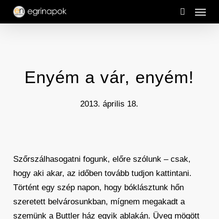
Menu
Skip
to
search
main
content
Enyém a vár, enyém!
2013. április 18.
Szőrszálhasogatni fogunk, előre szólunk – csak,
hogy aki akar, az időben tovább tudjon kattintani.
Történt egy szép napon, hogy bóklásztunk hőn
szeretett belvárosunkban, mígnem megakadt a
szemünk a Buttler ház egyik ablakán. Üveg mögött