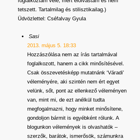
foglalkoztam vele, mert elolvastam és nem
tetszett. Tartalmilag és stilisztikailag.)
Üdvözlettel: Cséfalvay Gyula
Sasi
2013. május 5. 18:33
Hozzászólása nem az írás tartalmával
foglalkozott, hanem a cikk minősítésével.
Csak összevetésképp mutatnánk ‘Váradi’
véleményére, aki szintén nem ért egyet
velünk, sőt, pont az ellenkező véleményen
van, mint mi, de ezt anélkül tudta
megfogalmazni, hogy minket minősítene,
gondoljon bármit is egyébként rólunk. A
blogunkon vélemények is olvashatók –
szerzők, barátok, ismerősök, számunkra