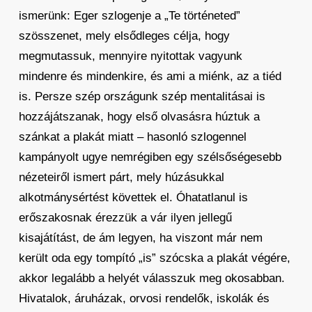
ismerünk: Eger szlogenje a „Te történeted”
szösszenet, mely elsődleges célja, hogy
megmutassuk, mennyire nyitottak vagyunk
mindenre és mindenkire, és ami a miénk, az a tiéd
is. Persze szép országunk szép mentalitásai is
hozzájátszanak, hogy első olvasásra húztuk a
szánkat a plakát miatt – hasonló szlogennel
kampányolt ugye nemrégiben egy szélsőségesebb
nézeteiről ismert párt, mely húzásukkal
alkotmánysértést követtek el. Óhatatlanul is
erőszakosnak érezzük a vár ilyen jellegű
kisajátítást, de ám legyen, ha viszont már nem
került oda egy tompító „is” szócska a plakát végére,
akkor legalább a helyét válasszuk meg okosabban.
Hivatalok, áruházak, orvosi rendelők, iskolák és