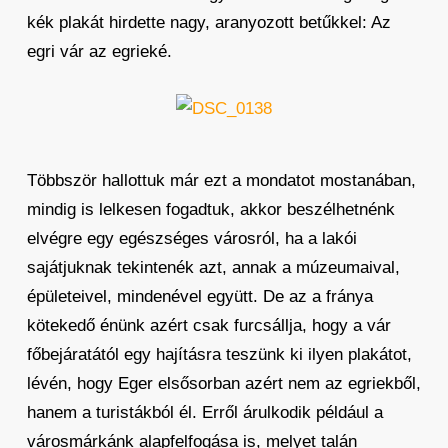
kék plakát hirdette nagy, aranyozott betűkkel: Az
egri vár az egrieké.
Többször hallottuk már ezt a mondatot mostanában,
mindig is lelkesen fogadtuk, akkor beszélhetnénk
elvégre egy egészséges városról, ha a lakói
sajátjuknak tekintenék azt, annak a múzeumaival,
épületeivel, mindenével együtt. De az a fránya
kötekedő énünk azért csak furcsállja, hogy a vár
főbejáratától egy hajításra teszünk ki ilyen plakátot,
lévén, hogy Eger elsősorban azért nem az egriekből,
hanem a turistákból él. Erről árulkodik például a
városmárkánk alapfelfogása is, melyet talán