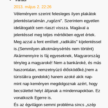
2013. május 2. 22:26
Véleményem szerint felesleges ilyen plakátok
jelentéstartalmán „rugózni”. Szerintem egyetlen
idelátogatót sem riaszt vissza. Magával a
jelentéssel meg teljes mértékben egyet értek.
Meg azzal a fent említett „radikális” kijelentéssel
is.(Semmilyen alkotmánysértés nem történt)
Akármennyire is fáj egyeseknek, Magyarország
tényleg a magyaroké! Nem a bankároké, és más
haszontalan, nemzetnyúzó élősködőké,(nem a
túristákra gondolok) hanem azoké akik nap-
mint nap keményen megdolgoznak azért, hogy
becsülettel helyt álljanak a mindennapokban. Ez
vonatkozik Egerre is.
És az égvilágon semmi probléma sincs „szép