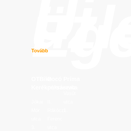
Új
üzl
Eg
Tovább
OTBike
Bocó
Príma
OTBike
Bocó
Príma
Kerékpárszerviz
cukrászata
Kerékpárszerviz
cukrászata
Vasút
Jókai
II.
utca
Mór
Rákóczi
1.
utca
Ferenc
3.
utca