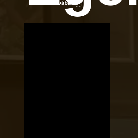
Tovább
OTBike
Kerékpárszerviz