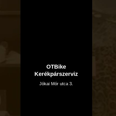
OTBike
Kerékpárszerviz
I
Jókai Mór utca 3.