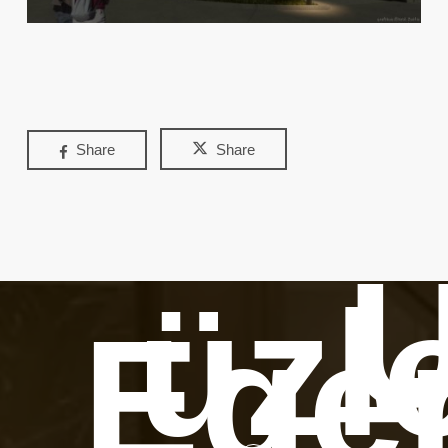
Share
Share
Ú
üzl
Ege