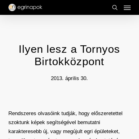
Menu
Skip
to
search
main
content
Ilyen lesz a Tornyos
Birtokközpont
2013. április 30.
Rendszeres olvasóink tudják, hogy előszeretettel
szoktunk képek segítségével bemutatni
karakteresebb új, vagy megújult egri épületeket,