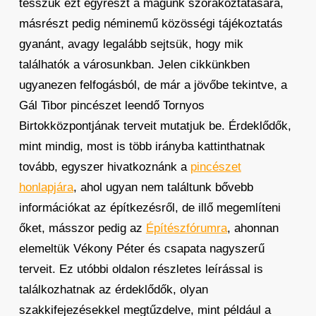
tesszük ezt egyrészt a magunk szórakoztatására,
másrészt pedig néminemű közösségi tájékoztatás
gyanánt, avagy legalább sejtsük, hogy mik
találhatók a városunkban. Jelen cikkünkben
ugyanezen felfogásból, de már a jövőbe tekintve, a
Gál Tibor pincészet leendő Tornyos
Birtokközpontjának terveit mutatjuk be. Érdeklődők,
mint mindig, most is több irányba kattinthatnak
tovább, egyszer hivatkoznánk a
pincészet
honlapjára
, ahol ugyan nem találtunk bővebb
információkat az építkezésről, de illő megemlíteni
őket, másszor pedig az
Építészfórumra
, ahonnan
elemeltük Vékony Péter és csapata nagyszerű
terveit. Ez utóbbi oldalon részletes leírással is
találkozhatnak az érdeklődők, olyan
szakkifejezésekkel megtűzdelve, mint például a