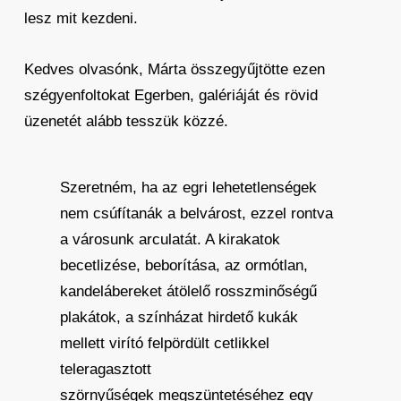
lesz mit kezdeni.
Kedves olvasónk, Márta összegyűjtötte ezen
szégyenfoltokat Egerben, galériáját és rövid
üzenetét alább tesszük közzé.
Szeretném, ha az egri lehetetlenségek
nem csúfítanák a belvárost, ezzel rontva
a városunk arculatát. A kirakatok
becetlizése, beborítása, az ormótlan,
kandelábereket átölelő rosszminőségű
plakátok, a színházat hirdető kukák
mellett virító felpördült cetlikkel
teleragasztott
szörnyűségek megszüntetéséhez egy