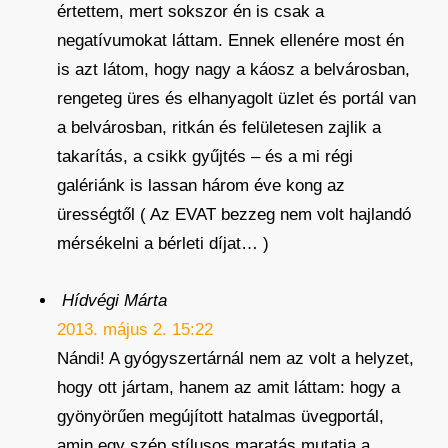
értettem, mert sokszor én is csak a
negatívumokat láttam. Ennek ellenére most én
is azt látom, hogy nagy a káosz a belvárosban,
rengeteg üres és elhanyagolt üzlet és portál van
a belvárosban, ritkán és felületesen zajlik a
takarítás, a csikk gyűjtés – és a mi régi
galériánk is lassan három éve kong az
ürességtől ( Az EVAT bezzeg nem volt hajlandó
mérsékelni a bérleti díjat… )
Hídvégi Márta
2013. május 2. 15:22
Nándi! A gyógyszertárnál nem az volt a helyzet,
hogy ott jártam, hanem az amit láttam: hogy a
gyönyörűen megújított hatalmas üvegportál,
amin egy szép stílusos maratás mutatja a