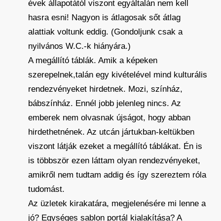
évek állapotától viszont egyáltalán nem kell
hasra esni! Nagyon is átlagosak sőt átlag
alattiak voltunk eddig. (Gondoljunk csak a
nyilvános W.C.-k hiányára.)
A megállító táblák. Amik a képeken
szerepelnek,talán egy kivételével mind kulturális
rendezvényeket hirdetnek. Mozi, színház,
bábszínház. Ennél jobb jelenleg nincs. Az
emberek nem olvasnak újságot, hogy abban
hirdethetnének. Az utcán jártukban-keltükben
viszont látják ezeket a megállító táblákat. Én is
is többször ezen láttam olyan rendezvényeket,
amikről nem tudtam addig és így szereztem róla
tudomást.
Az üzletek kirakatára, megjelenésére mi lenne a
jó? Egységes sablon portál kialakítása? A