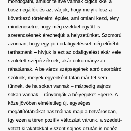
mondogatni, amikor telítve vannak cigicsikkel a
buszmegállók és azt várjuk, hogy melyik lesz a
következő történelmi épület, ami omlani kezd, tény
mindenesetre, hogy még ezekkel együtt is
szerencsésnek érezhetjük a helyzetünket. Szomorú
azonban, hogy egy pici odafigyeléssel még előrébb
tarthatnánk – hívjuk is ezt az odafigyelést akár vele
született szépérzéknek, akár önkormányzati
ráhatásnak. A belváros szépségének apró csorbáiról
szólunk, melyek egyenként talán már fel sem
tűnnek, de ha sokan vannak – márpedig sajnos
sokan vannak – rányomják a bélyegüket Egerre. A
közeljövőben elméletileg új, egységes
megállítótáblákat használnak majd a belvárosban,
így ezen a téren pozitív változást várunk, a szedett-
vetett kirakatokkal viszont sajnos ezután is nehéz