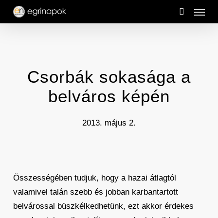
Menu
Skip
to
search
main
content
Csorbák sokasága a
belváros képén
2013. május 2.
Összességében tudjuk, hogy a hazai átlagtól
valamivel talán szebb és jobban karbantartott
belvárossal büszkélkedhetünk, ezt akkor érdekes