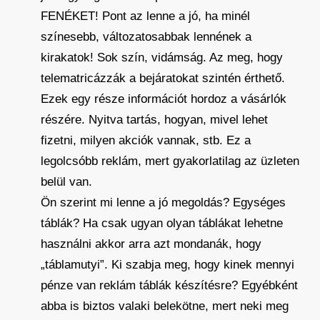
FENÉKET! Pont az lenne a jó, ha minél
színesebb, változatosabbak lennének a
kirakatok! Sok szín, vidámság. Az meg, hogy
telematricázzák a bejáratokat szintén érthető.
Ezek egy része információt hordoz a vásárlók
részére. Nyitva tartás, hogyan, mivel lehet
fizetni, milyen akciók vannak, stb. Ez a
legolcsóbb reklám, mert gyakorlatilag az üzleten
belül van.
Ön szerint mi lenne a jó megoldás? Egységes
táblák? Ha csak ugyan olyan táblákat lehetne
használni akkor arra azt mondanák, hogy
„táblamutyi”. Ki szabja meg, hogy kinek mennyi
pénze van reklám táblák készítésre? Egyébként
abba is biztos valaki belekötne, mert neki meg