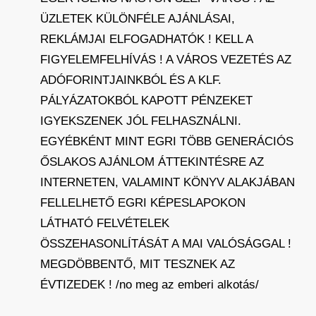
ÜZLETEK KÜLÖNFÉLE AJÁNLÁSAI,
REKLÁMJAI ELFOGADHATÓK ! KELL A
FIGYELEMFELHÍVÁS ! A VÁROS VEZETÉS AZ
ADÓFORINTJAINKBÓL ÉS A KLF.
PÁLYÁZATOKBÓL KAPOTT PÉNZEKET
IGYEKSZENEK JÓL FELHASZNÁLNI.
EGYÉBKÉNT MINT EGRI TÖBB GENERÁCIÓS
ŐSLAKOS AJÁNLOM ÁTTEKINTÉSRE AZ
INTERNETEN, VALAMINT KÖNYV ALAKJÁBAN
FELLELHETŐ EGRI KÉPESLAPOKON
LÁTHATÓ FELVÉTELEK
ÖSSZEHASONLÍTÁSÁT A MAI VALÓSÁGGAL !
MEGDÖBBENTŐ, MIT TESZNEK AZ
ÉVTIZEDEK ! /no meg az emberi alkotás/