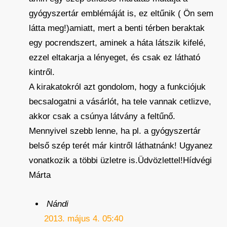
gyógyszertár emblémáját is, ez eltűnik ( Ön sem
látta meg!)amiatt, mert a benti térben beraktak
egy pocrendszert, aminek a háta látszik kifelé,
ezzel eltakarja a lényeget, és csak ez látható
kintről.
A kirakatokról azt gondolom, hogy a funkciójuk
becsalogatni a vásárlót, ha tele vannak cetlizve,
akkor csak a csúnya látvány a feltűnő.
Mennyivel szebb lenne, ha pl. a gyógyszertár
belső szép terét már kintről láthatnánk! Ugyanez
vonatkozik a többi üzletre is.Üdvözlettel!Hídvégi
Márta
Nándi
2013. május 4. 05:40