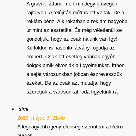
A gravírt láttam, mert mindegyik üvegen
rajta van. A felújítás előtt is ott voltak. De a
reklám pénz. A kirakatban a reklám nagyobb
úr mint az esztétika. És még véletlenül se
gondoljuk, hogy ez csak nálunk van így!
Külföldön is hasonló látvány fogadja az
embert. Csak ott esetleg vannak egyéb
dolgok amik elvonják a figyelmünket. Itthon,
a saját városunkban jobban észrevesszük
ezeket. De az csak azt mutatja, hogy
szeretjük a városunkat, oda figyelünk rá.
simi
2013. május 3. 21:40
A legnagyobb igénytelenség szerintem a Retro
burger…