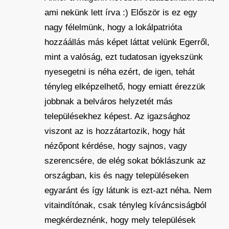
ami nekünk lett írva :) Először is ez egy
nagy félelmünk, hogy a lokálpatrióta
hozzáállás más képet láttat velünk Egerről,
mint a valóság, ezt tudatosan igyekszünk
nyesegetni is néha ezért, de igen, tehát
tényleg elképzelhető, hogy emiatt érezzük
jobbnak a belváros helyzetét más
településekhez képest. Az igazsághoz
viszont az is hozzátartozik, hogy hát
nézőpont kérdése, hogy sajnos, vagy
szerencsére, de elég sokat bóklászunk az
országban, kis és nagy településeken
egyaránt és így látunk is ezt-azt néha. Nem
vitaindítónak, csak tényleg kíváncsiságból
megkérdeznénk, hogy mely települések