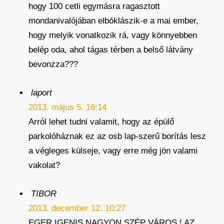
hogy 100 cetli egymásra ragasztott
mondanivalójában elbóklászik-e a mai ember,
hogy melyik vonatkozik rá, vagy könnyebben
belép oda, ahol tágas térben a belső látvány
bevonzza???
laport
2013. május 5. 16:14
Arról lehet tudni valamit, hogy az épülő
parkolóháznak ez az osb lap-szerű borítás lesz
a végleges külseje, vagy erre még jön valami
vakolat?
TIBOR
2013. december 12. 10:27
EGER IGENIS NAGYON SZÉP VÁROS ! AZ