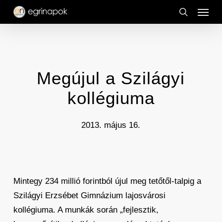
Menu
Skip
to
search
main
content
Megújul a Szilágyi
kollégiuma
2013. május 16.
Mintegy 234 millió forintból újul meg tetőtől-talpig a
Szilágyi Erzsébet Gimnázium lajosvárosi
kollégiuma. A munkák során „fejlesztik,