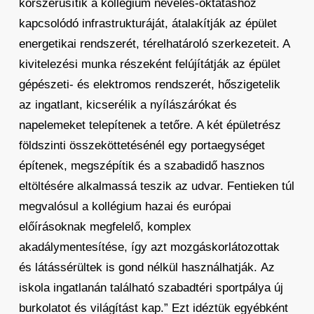
korszerűsítik a kollégium nevelés-oktatáshoz
kapcsolódó infrastrukturáját, átalakítják az épület
energetikai rendszerét, térelhatároló szerkezeteit. A
kivitelezési munka részeként felújítátják az épület
gépészeti- és elektromos rendszerét, hőszigetelik
az ingatlant, kicserélik a nyílászárókat és
napelemeket telepítenek a tetőre. A két épületrész
földszinti összeköttetésénél egy portaegységet
építenek, megszépítik és a szabadidő hasznos
eltöltésére alkalmassá teszik az udvar. Fentieken túl
megvalósul a kollégium hazai és európai
előírásoknak megfelelő, komplex
akadálymentesítése, így azt mozgáskorlátozottak
és látássérültek is gond nélkül használhatják. Az
iskola ingatlanán található szabadtéri sportpálya új
burkolatot és világítást kap.” Ezt idéztük egyébként