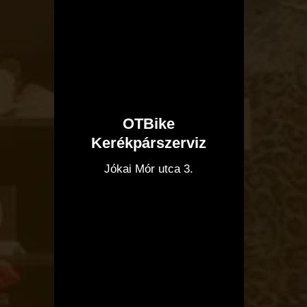
OTBike
Kerékpárszerviz
I
Jókai Mór utca 3.