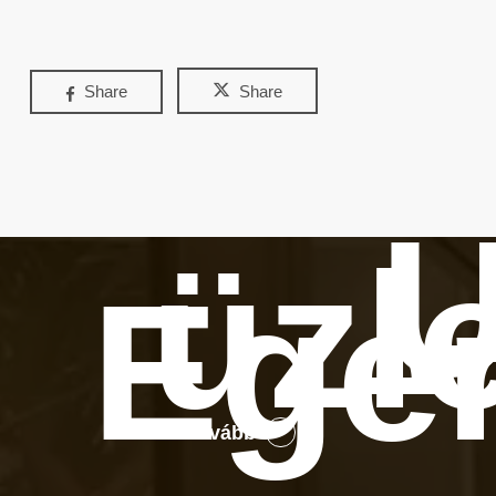
Share
Share
Ú
üzl
Ege
Tovább