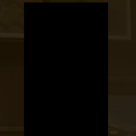
OTBike
Kerékpárszerviz