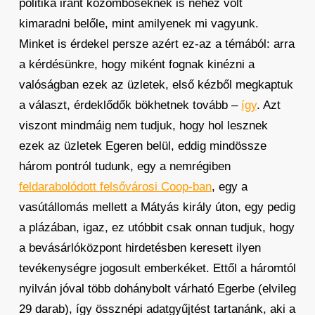
politika iránt közömböseknek is nehéz volt
kimaradni belőle, mint amilyenek mi vagyunk.
Minket is érdekel persze azért ez-az a témából: arra
a kérdésünkre, hogy miként fognak kinézni a
valóságban ezek az üzletek, első kézből megkaptuk
a választ, érdeklődők bökhetnek tovább –
így
. Azt
viszont mindmáig nem tudjuk, hogy hol lesznek
ezek az üzletek Egeren belül, eddig mindössze
három pontról tudunk, egy a nemrégiben
feldarabolódott felsővárosi Coop-ban
, egy a
vasútállomás mellett a Mátyás király úton, egy pedig
a plázában, igaz, ez utóbbit csak onnan tudjuk, hogy
a bevásárlóközpont hirdetésben keresett ilyen
tevékenységre jogosult emberkéket. Ettől a háromtól
nyilván jóval több dohánybolt várható Egerbe (elvileg
29 darab), így össznépi adatgyűjtést tartanánk, aki a