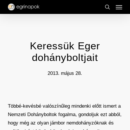
Menu
Skip
to
search
main
content
Keressük Eger
dohányboltjait
2013. május 28.
Többé-kevésbé valószínűleg mindenki előtt ismert a
Nemzeti Dohányboltok fogalma, gondoljuk ezt abból,
hogy még az olyan jámbor nemdohányzóknak és