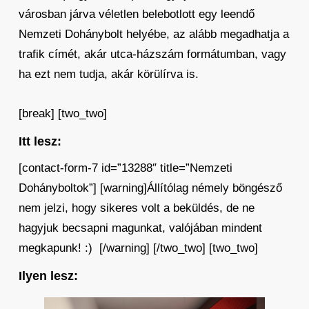
városban járva véletlen belebotlott egy leendő
Nemzeti Dohánybolt helyébe, az alább megadhatja a
trafik címét, akár utca-házszám formátumban, vagy
ha ezt nem tudja, akár körülírva is.
[break] [two_two]
Itt lesz:
[contact-form-7 id=”13288″ title=”Nemzeti
Dohányboltok”] [warning]Állítólag némely böngésző
nem jelzi, hogy sikeres volt a beküldés, de ne
hagyjuk becsapni magunkat, valójában mindent
megkapunk! :) [/warning] [/two_two] [two_two]
Ilyen lesz: