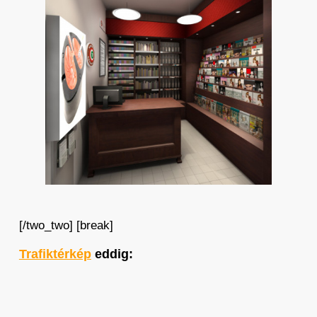
[/two_two] [break]
Trafiktérkép
eddig: