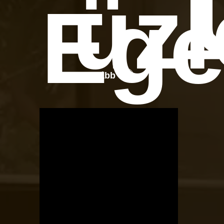
üzl
Ege
Tovább
OTBike
Kerékpárszerviz