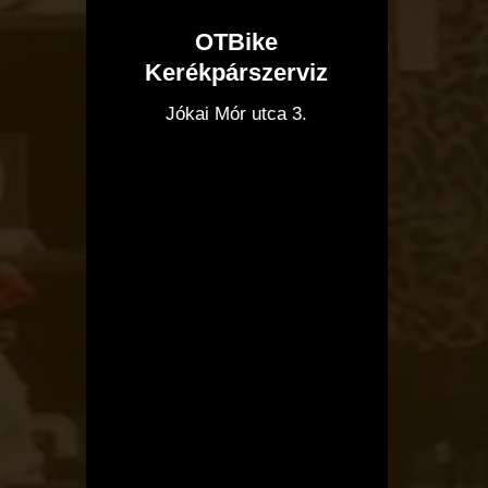
OTBike
Kerékpárszerviz
I
Jókai Mór utca 3.