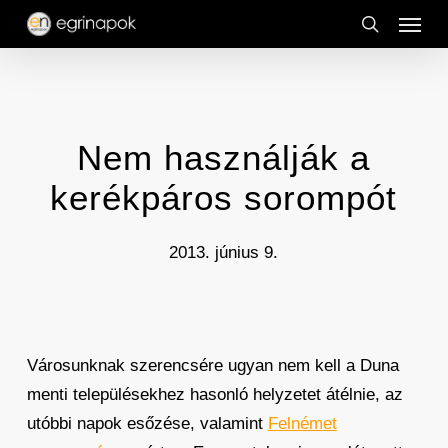
Menu
Skip
to
search
main
content
Nem használják a
kerékpáros sorompót
2013. június 9.
Városunknak szerencsére ugyan nem kell a Duna
menti településekhez hasonló helyzetet átélnie, az
utóbbi napok esőzése, valamint
Felnémet