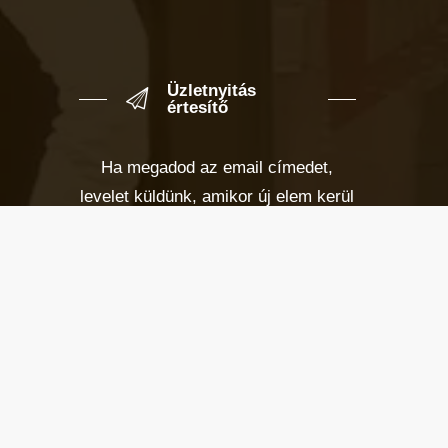
Üzletnyitás
értesítő
Ha megadod az email címedet,
levelet küldünk, amikor új elem kerül
fel az üzletfigyelő listára.
Email cím
*