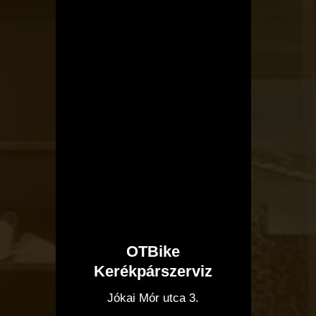
OTBike
Kerékpárszerviz
I
Jókai Mór utca 3.