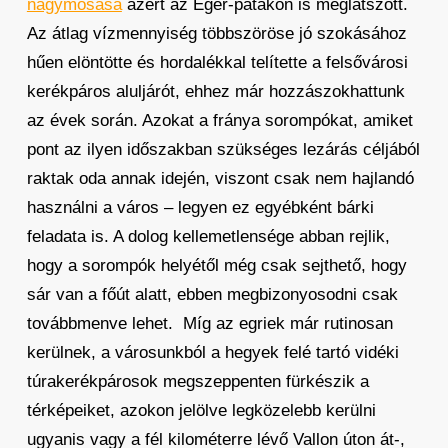
nagymosása
azért az Eger-patakon is meglátszott.
Az átlag vízmennyiség többszöröse jó szokásához
hűen elöntötte és hordalékkal telítette a felsővárosi
kerékpáros aluljárót, ehhez már hozzászokhattunk
az évek során. Azokat a fránya sorompókat, amiket
pont az ilyen időszakban szükséges lezárás céljából
raktak oda annak idején, viszont csak nem hajlandó
használni a város – legyen ez egyébként bárki
feladata is. A dolog kellemetlensége abban rejlik,
hogy a sorompók helyétől még csak sejthető, hogy
sár van a főút alatt, ebben megbizonyosodni csak
továbbmenve lehet. Míg az egriek már rutinosan
kerülnek, a városunkból a hegyek felé tartó vidéki
túrakerékpárosok megszeppenten fürkészik a
térképeiket, azokon jelölve legközelebb kerülni
ugyanis vagy a fél kilométerre lévő Vallon úton át-,