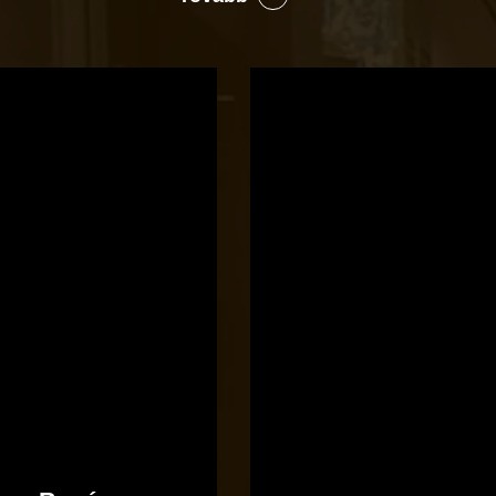
Bocó
Príma
cukrászata