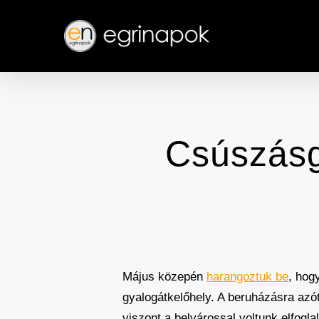
Skip
to
main
content
Csúszásgá
Május közepén
harangoztuk be
, hog
gyalogátkelőhely. A beruházásra azó
viszont a belvárossal voltunk elfogla