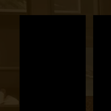
OTBike
Kerékpárszerviz