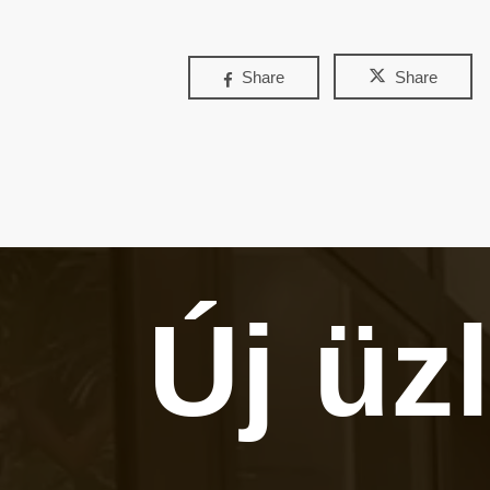
Share
Share
Új üz