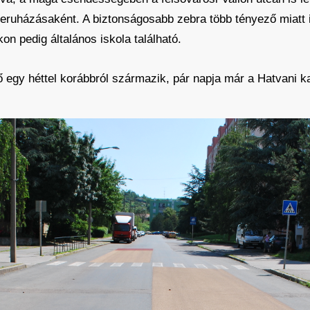
ruházásaként. A biztonságosabb zebra több tényező miatt is
on pedig általános iskola található.
ő egy héttel korábbról származik, pár napja már a Hatvani kap