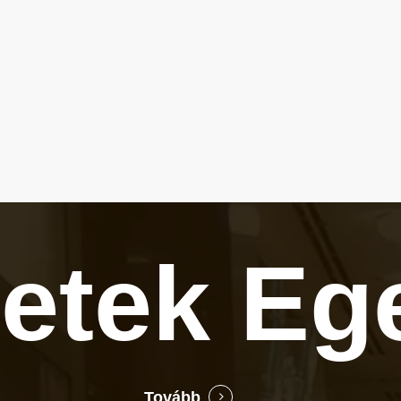
letek
Eg
Tovább