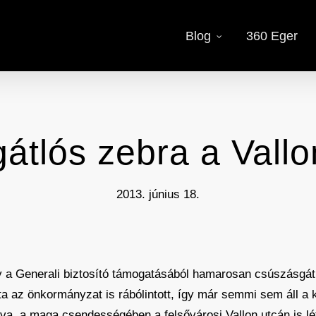
Blog
360 Eger
tlós zebra a Vallo
2013. június 18.
y a Generali biztosító támogatásából hamarosan csúszásgátl
ta az önkormányzat is rábólintott, így már semmi sem áll a
lva, a maga csendességében a felsővárosi Vallon utcán is lét