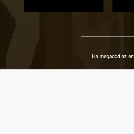
Ha megadod az email
Email cím
*