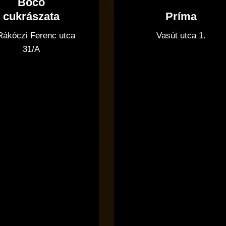
Bocó
Príma
cukrászata
Vasút utca 1.
 Rákóczi Ferenc utca
31/A