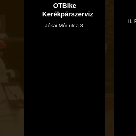
OTBike
Kerékpárszerviz
II.
Jókai Mór utca 3.