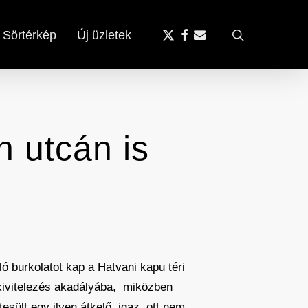
x-
facebook
email
search
Sörtérkép
Új üzletek
twitter
n utcán is
ó burkolatot kap a Hatvani kapu téri
 kivitelezés akadályába, miközben
esült egy ilyen átkelő, igaz, ott nem