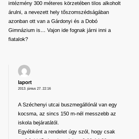
intézmény 300 méteres körzetében tilos alkoholt
árulni, a nevezett hely tőszomszédságában
azonban ott van a Gárdonyi és a Dobó
Gimnázium is… Vajon ide fognak járni inni a
fiatalok?
laport
2013. június 27. 22:16
A Széchenyi utcai buszmegállónál van egy
kocsma, az sincs 150 m-nél messzebb az
iskola bejáratától.
Egyébként a rendelet úgy szól, hogy csak