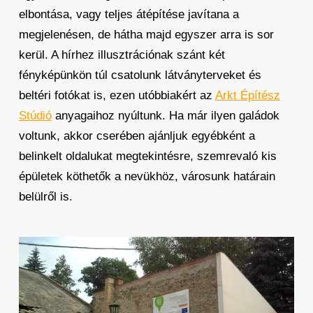
elbontása, vagy teljes átépítése javítana a
megjelenésen, de hátha majd egyszer arra is sor
kerül. A hírhez illusztrációnak szánt két
fényképünkön túl csatolunk látványterveket és
beltéri fotókat is, ezen utóbbiakért az
Arkt Építész
Stúdió
anyagaihoz nyúltunk. Ha már ilyen galádok
voltunk, akkor cserében ajánljuk egyébként a
belinkelt oldalukat megtekintésre, szemrevaló kis
épületek köthetők a nevükhöz, városunk határain
belülről is.