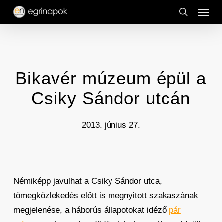
Menu
Skip
to
search
main
content
Bikavér múzeum épül a
Csiky Sándor utcán
2013. június 27.
Némiképp javulhat a Csiky Sándor utca,
tömegközlekedés előtt is megnyitott szakaszának
megjelenése, a háborús állapotokat idéző
pár