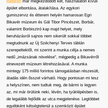
méteren
már megkezdődött két, használaton kívüli
épület elbontása, átalakítása. Az egykori
gumiszerviz és étterem helyén hamarosan Egri
Bikavér múzeum és Gál Tibor Pincészet, Borbár,
valamint Borbisztró kap majd helyet, mely
beruházásról sajnos nem sikerült sokkal többet
megtudnunk az Új Széchenyi Terves táblán
szerepeltektől, mi szerint a munka célja a nemes
nedű „imázsának növelése”, mégpedig a Bikavérről
elnevezett múzeum létrehozásával. A munka
mintegy 175 millió forintos támogatásban részesült,
átadás idén ősszel várható. Hogy pontosan mi lesz
a helyszínen, nem tudtuk meg, de bármi is legyen
az, mi már örülünk neki, lévén, ha tyúklépésben is,
de legalább fejlődik az utca megjelenése. Legtöbbet
egyébként kétségtelenül a szemközti épület