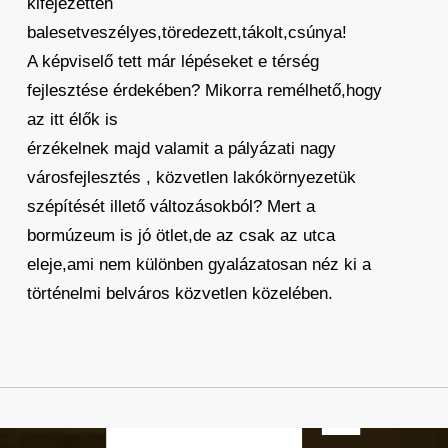
kifejezetten
balesetveszélyes,töredezett,tákolt,csúnya!
A képviselő tett már lépéseket e térség
fejlesztése érdekében? Mikorra remélhető,hogy
az itt élők is
érzékelnek majd valamit a pályázati nagy
városfejlesztés , közvetlen lakókörnyezetük
szépítését illető változásokból? Mert a
bormúzeum is jó ötlet,de az csak az utca
eleje,ami nem különben gyalázatosan néz ki a
történelmi belváros közvetlen közelében.