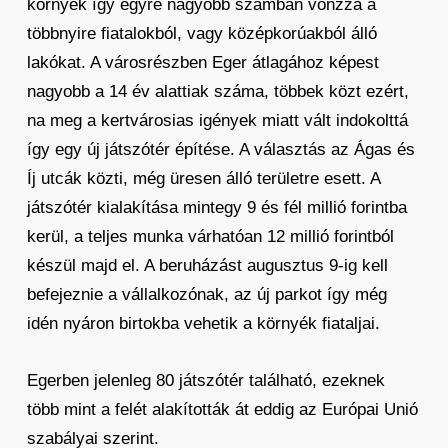
környék így egyre nagyobb számban vonzza a
többnyire fiatalokból, vagy középkorúakból álló
lakókat. A városrészben Eger átlagához képest
nagyobb a 14 év alattiak száma, többek közt ezért,
na meg a kertvárosias igények miatt vált indokolttá
így egy új játszótér építése. A választás az Ágas és
Íj utcák közti, még üresen álló területre esett. A
játszótér kialakítása mintegy 9 és fél millió forintba
kerül, a teljes munka várhatóan 12 millió forintból
készül majd el. A beruházást augusztus 9-ig kell
befejeznie a vállalkozónak, az új parkot így még
idén nyáron birtokba vehetik a környék fiataljai.
Egerben jelenleg 80 játszótér található, ezeknek
több mint a felét alakították át eddig az Európai Unió
szabályai szerint.