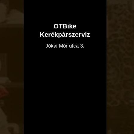
OTBike
Kerékpárszerviz
I
Jókai Mór utca 3.