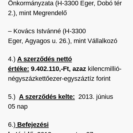
Önkormányzata (H-3300 Eger, Dobó tér
2.), mint Megrendelő
– Kovács Istvánné (H-3300
Eger, Agyagos u. 26.), mint Vállalkozó
4.)
A szerződés nettó
értéke:
9.402.110,-Ft, azaz
kilencmillió-
négyszázkettőezer-egyszáztíz forint
5.)
A szerződés kelte:
2013. június
05 nap
6.)
Befejezési