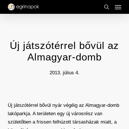
Menu
Skip
to
search
main
content
Új játszótérrel bővül az
Almagyar-domb
2013. július 4.
Új játszótérrel bővül nyár végéig az Almagyar-domb
lakóparkja. A területen egy új városrész van
születőben a frissen felhúzott társasházak miatt, a