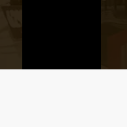
Üzletnyitás
értesítő