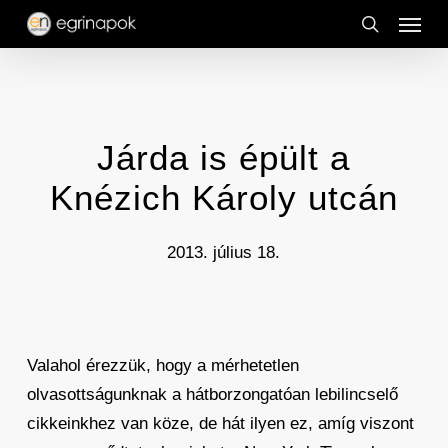
Menu
Skip
to
search
main
content
Járda is épült a
Knézich Károly utcán
2013. július 18.
Valahol érezzük, hogy a mérhetetlen
olvasottságunknak a hátborzongatóan lebilincselő
cikkeinkhez van köze, de hát ilyen ez, amíg viszont