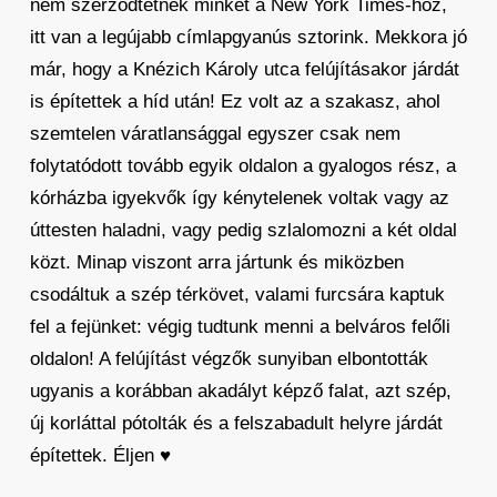
nem szerződtetnek minket a New York Times-hoz,
itt van a legújabb címlapgyanús sztorink. Mekkora jó
már, hogy a Knézich Károly utca felújításakor járdát
is építettek a híd után! Ez volt az a szakasz, ahol
szemtelen váratlansággal egyszer csak nem
folytatódott tovább egyik oldalon a gyalogos rész, a
kórházba igyekvők így kénytelenek voltak vagy az
úttesten haladni, vagy pedig szlalomozni a két oldal
közt. Minap viszont arra jártunk és miközben
csodáltuk a szép térkövet, valami furcsára kaptuk
fel a fejünket: végig tudtunk menni a belváros felőli
oldalon! A felújítást végzők sunyiban elbontották
ugyanis a korábban akadályt képző falat, azt szép,
új korláttal pótolták és a felszabadult helyre járdát
építettek. Éljen ♥