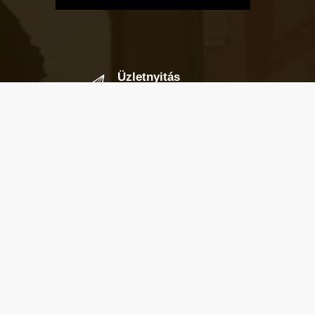
Üzletnyitás
értesítő
Ha megadod az email címedet,
levelet küldünk, amikor új elem kerül
fel az üzletfigyelő listára.
Email cím
*