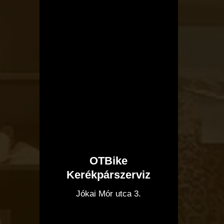
OTBike
Kerékpárszerviz
I
Jókai Mór utca 3.