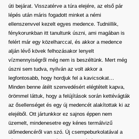
úti bejárat. Visszatérve a túra elejére, az első pár
lépés után máris fogadott minket a némi
ellenszenvvel kezelt egyes medence. Tudniillik,
fénykorunkban itt tanultunk úszni, ami magában is
felért már egy közelharccal, és akkor a medence
alján lévő kövek felhozásakor lenyelt
vízmennyiségről még nem is beszéltünk. Mert még
úszni sem tudva, nyilván az volt akkor a
legfontosabb, hogy hordjuk fel a kavicsokat…
Minden benne átélt szenvedésért elégtételt kapva,
örömmel láttuk, hogy a felújítások során kettévágták
az ősellenséget és egy új medencét alakítottak ki az
elejéből. Ott jártunkkor ez sajnos éppen nem
üzemelt, mindenesetre egy kénes termálvizű
ülőmedencéről van szó. Új csempeburkolatával a