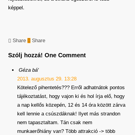
képpel.
Share
Share
Szólj hozzá!
One Comment
Géza bá'
2013. augusztus 29. 13:28
Kötelező pihentetés??? Erről adhatnátok pontos
tájékoztatást, hogy vajon ki és hol írja elő, hogy
a nap kellős közepén, 12 és 14 óra között zárva
kell lennie a csúszdáknak! Ilyet más strandon
nem tapasztaltam. Tán csak nem
munkaerőhiány van? Több attrakció -> több