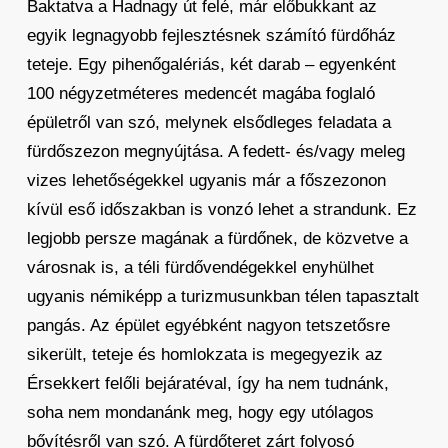
Baktatva a Hadnagy út felé, már előbukkant az
egyik legnagyobb fejlesztésnek számító fürdőház
teteje. Egy pihenőgalériás, két darab – egyenként
100 négyzetméteres medencét magába foglaló
épületről van szó, melynek elsődleges feladata a
fürdőszezon megnyújtása. A fedett- és/vagy meleg
vizes lehetőségekkel ugyanis már a főszezonon
kívül eső időszakban is vonzó lehet a strandunk. Ez
legjobb persze magának a fürdőnek, de közvetve a
városnak is, a téli fürdővendégekkel enyhülhet
ugyanis némiképp a turizmusunkban télen tapasztalt
pangás. Az épület egyébként nagyon tetszetősre
sikerült, teteje és homlokzata is megegyezik az
Érsekkert felőli bejáratéval, így ha nem tudnánk,
soha nem mondanánk meg, hogy egy utólagos
bővítésről van szó. A fürdőteret zárt folyosó