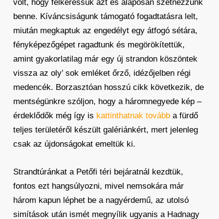
volt, hogy felkeressük azt és alaposan szétnézzünk
benne. Kíváncsiságunk támogató fogadtatásra lelt,
miután megkaptuk az engedélyt egy átfogó sétára,
fényképezőgépet ragadtunk és megörökítettük,
amint gyakorlatilag már egy új strandon köszöntek
vissza az oly’ sok emléket őrző, idézőjelben régi
medencék. Borzasztóan hosszú cikk következik, de
mentségünkre szóljon, hogy a háromnegyede kép –
érdeklődők még így is
kattinthatnak tovább
a fürdő
teljes területéről készült galériánkért, mert jelenleg
csak az újdonságokat emeltük ki.
Strandtúránkat a Petőfi téri bejáratnál kezdtük,
fontos ezt hangsúlyozni, mivel nemsokára már
három kapun léphet be a nagyérdemű, az utolsó
simítások után ismét megnyílik ugyanis a Hadnagy