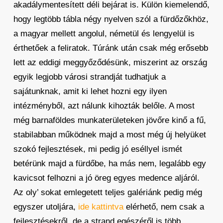
akadálymentesített déli bejárat is. Külön kiemelendő,
hogy legtöbb tábla négy nyelven szól a fürdőzőkhöz,
a magyar mellett angolul, németül és lengyelül is
érthetőek a feliratok. Túránk után csak még erősebb
lett az eddigi meggyőződésünk, miszerint az ország
egyik legjobb városi strandját tudhatjuk a
sajátunknak, amit ki lehet hozni egy ilyen
intézményből, azt nálunk kihozták belőle. A most
még barnaföldes munkaterületeken jövőre kinő a fű,
stabilabban működnek majd a most még új helyüket
szokó fejlesztések, mi pedig jó eséllyel ismét
betérünk majd a fürdőbe, ha más nem, legalább egy
kavicsot felhozni a jó öreg egyes medence aljáról.
Az oly’ sokat emlegetett teljes galériánk pedig még
egyszer utoljára,
ide kattintva
elérhető, nem csak a
fejlesztésekről, de a strand egészéről is több