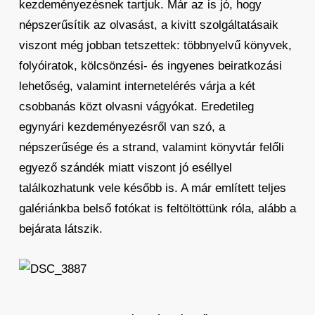
kezdeményezésnek tartjuk. Már az is jó, hogy
népszerűsítik az olvasást, a kivitt szolgáltatásaik
viszont még jobban tetszettek: többnyelvű könyvek,
folyóiratok, kölcsönzési- és ingyenes beiratkozási
lehetőség, valamint internetelérés várja a két
csobbanás közt olvasni vágyókat. Eredetileg
egynyári kezdeményezésről van szó, a
népszerűsége és a strand, valamint könyvtár felőli
egyező szándék miatt viszont jó eséllyel
találkozhatunk vele később is. A már említett teljes
galériánkba belső fotókat is feltöltöttünk róla, alább a
bejárata látszik.