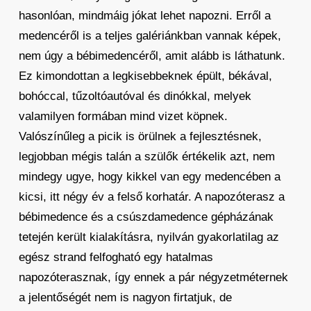
hasonlóan, mindmáig jókat lehet napozni. Erről a
medencéről is a teljes galériánkban vannak képek,
nem úgy a bébimedencéről, amit alább is láthatunk.
Ez kimondottan a legkisebbeknek épült, békával,
bohóccal, tűzoltóautóval és dinókkal, melyek
valamilyen formában mind vizet köpnek.
Valószínűleg a picik is örülnek a fejlesztésnek,
legjobban mégis talán a szülők értékelik azt, nem
mindegy ugye, hogy kikkel van egy medencében a
kicsi, itt négy év a felső korhatár. A napozóterasz a
bébimedence és a csúszdamedence gépházának
tetején került kialakításra, nyilván gyakorlatilag az
egész strand felfogható egy hatalmas
napozóterasznak, így ennek a pár négyzetméternek
a jelentőségét nem is nagyon firtatjuk, de