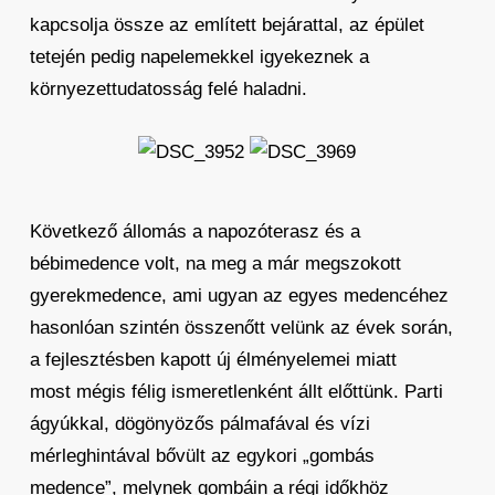
kapcsolja össze az említett bejárattal, az épület
tetején pedig napelemekkel igyekeznek a
környezettudatosság felé haladni.
Következő állomás a napozóterasz és a
bébimedence volt, na meg a már megszokott
gyerekmedence, ami ugyan az egyes medencéhez
hasonlóan szintén összenőtt velünk az évek során,
a fejlesztésben kapott új élményelemei miatt
most mégis félig ismeretlenként állt előttünk. Parti
ágyúkkal, dögönyözős pálmafával és vízi
mérleghintával bővült az egykori „gombás
medence”, melynek gombáin a régi időkhöz