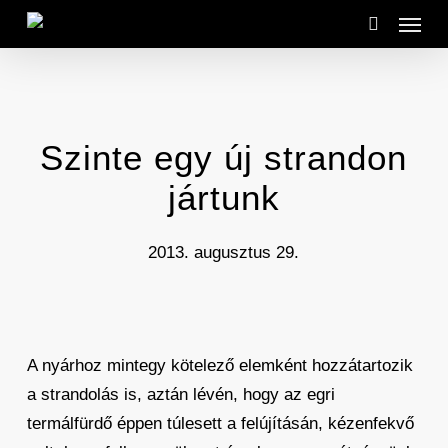
Menu
Skip
to
search
main
content
Szinte egy új strandon
jártunk
2013. augusztus 29.
A nyárhoz mintegy kötelező elemként hozzátartozik
a strandolás is, aztán lévén, hogy az egri
termálfürdő éppen túlesett a felújításán, kézenfekvő