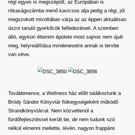
régi egyes is megszépült, az Európában is
ritkaságszámba menő kavicsos alja pedig a régi, jól
megszokott mivoltában várja az az éppen aktuálisan
úszni tanuló gyerkőcök felfedezéseit. A szemben
álló, egykori étterem épülete most sajnos nem újult
meg, helyreállítása mindenesetre annak is tervbe
van véve.
Továbbmenve, a Wellness ház előtt találkoztunk a
Bródy Sándor Könyvtár fiókegységeként működő
Strandkönyvtárral. Nem közvetlenül a
fürdőfejlesztéssel került be, de nem tudunk szó
nélkül elmenni mellette, lévén, nagyon frappáns