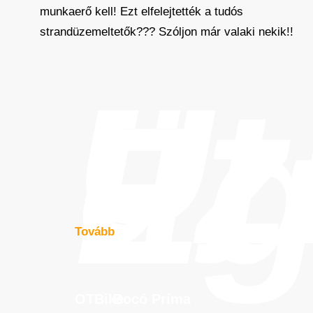
munkaerő kell! Ezt elfelejtették a tudós
strandüzemeltetők??? Szóljon már valaki nekik!!
Új
üz
Eg
Tovább
OTBike
Bocó
Príma
OTBike
Bocó
Príma