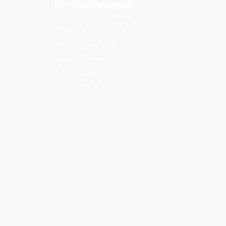
Kerékpárszerviz
cukrászata
Kerékpárszerviz
cukrászata
Vasút
Jókai
II.
utca
Mór
Rákóczi
1.
utca
Ferenc
3.
utca
31/A