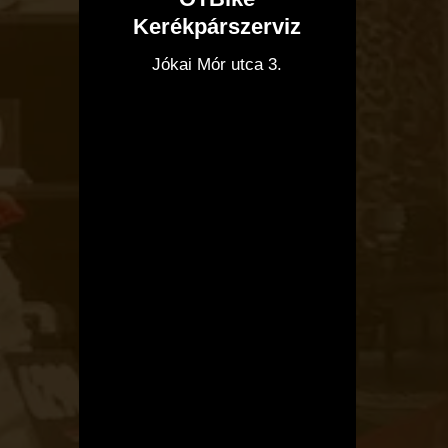
Kerékpárszerviz
I
Jókai Mór utca 3.