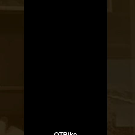
Kerékpárszerviz
OTBike