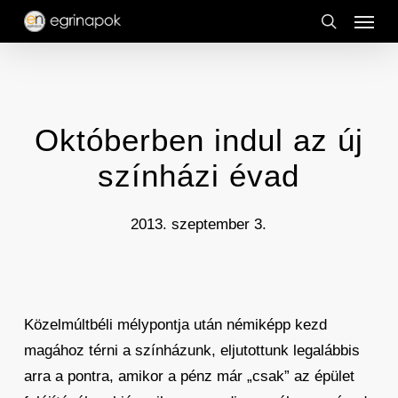
Menu
Skip
to
search
main
content
Októberben indul az új
színházi évad
2013. szeptember 3.
Közelmúltbéli mélypontja után némiképp kezd
magához térni a színházunk, eljutottunk legalábbis
arra a pontra, amikor a pénz már „csak” az épület