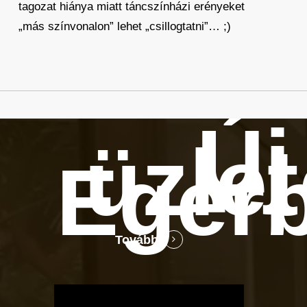
tagozat hiánya miatt táncszínházi erényeket
„más színvonalon” lehet „csillogtatni”… ;)
Új
üzle
Eger
Tovább
OTBike