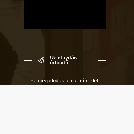
Üzletnyitás
értesítő
Ha megadod az email címedet,
levelet küldünk, amikor új elem kerül
fel az üzletfigyelő listára.
Email cím
*