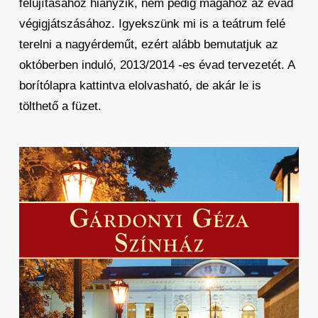
felújításához hiányzik, nem pedig magához az évad
végigjátszásához. Igyekszünk mi is a teátrum felé
terelni a nagyérdeműt, ezért alább bemutatjuk az
októberben induló, 2013/2014 -es évad tervezetét. A
borítólapra kattintva elolvasható, de akár le is
tölthető a füzet.