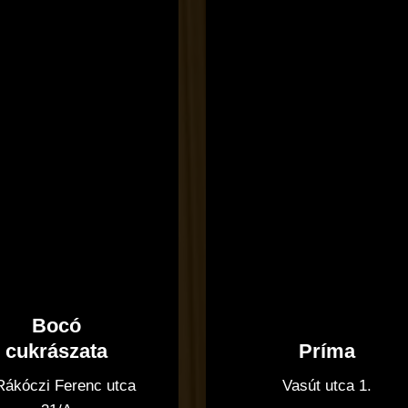
Bocó
Príma
cukrászata
Vasút utca 1.
 Rákóczi Ferenc utca