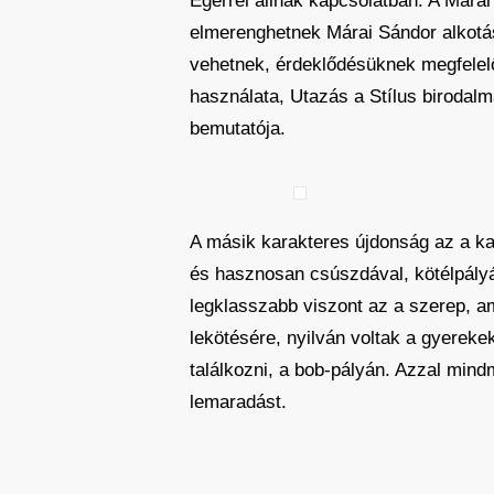
Egerrel állnak kapcsolatban. A Márai
elmerenghetnek Márai Sándor alkotás
vehetnek, érdeklődésüknek megfelelő
használata, Utazás a Stílus birodal
bemutatója.
A másik karakteres újdonság az a kal
és hasznosan csúszdával, kötélpályáv
legklasszabb viszont az a szerep, am
lekötésére, nyilván voltak a gyereke
találkozni, a bob-pályán. Azzal mind
lemaradást.