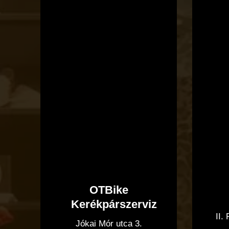
OTBike
Kerékpárszerviz
II.
Jókai Mór utca 3.