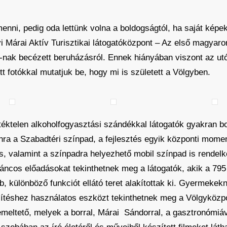
enni, pedig oda lettünk volna a boldogságtól, ha saját képe
Márai Aktív Turisztikai látogatóközpont – Az első magyarors
” -nak becézett beruházásról. Ennek hiányában viszont az u
 fotókkal mutatjuk be, hogy mi is született a Völgyben.
ktelen alkoholfogyasztási szándékkal látogatók gyakran bo
anra a Szabadtéri színpad, a fejlesztés egyik központi momen
s, valamint a színpadra helyezhető mobil színpad is rendelke
áncos előadásokat tekinthetnek meg a látogatók, akik a 795
b, különböző funkciót ellátó teret alakítottak ki. Gyermekek
ítéshez használatos eszközt tekinthetnek meg a Völgyközp
emeltető, melyek a borral, Márai Sándorral, a gasztronómiáv